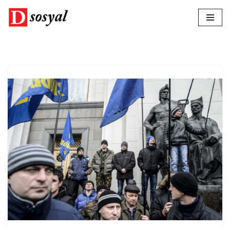
İçeriğe
geç