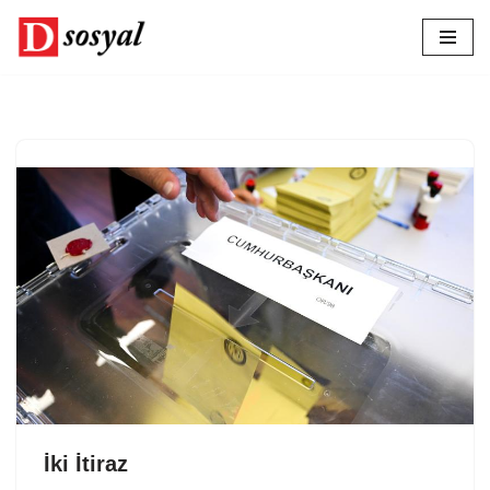
İçeriğe
geç
İki İtiraz