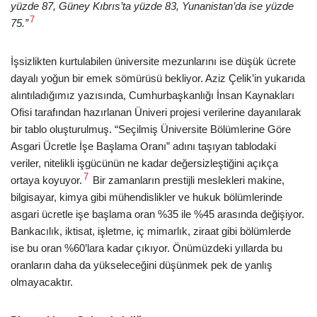
yüzde 87, Güney Kıbrıs’ta yüzde 83, Yunanistan’da ise yüzde
7
75.”
İşsizlikten kurtulabilen üniversite mezunlarını ise düşük ücrete
dayalı yoğun bir emek sömürüsü bekliyor. Aziz Çelik’in yukarıda
alıntıladığımız yazısında, Cumhurbaşkanlığı İnsan Kaynakları
Ofisi tarafından hazırlanan Üniveri projesi verilerine dayanılarak
bir tablo oluşturulmuş. “Seçilmiş Üniversite Bölümlerine Göre
Asgari Ücretle İşe Başlama Oranı” adını taşıyan tablodaki
veriler, nitelikli işgücünün ne kadar değersizleştiğini açıkça
7
ortaya koyuyor.
Bir zamanların prestijli meslekleri makine,
bilgisayar, kimya gibi mühendislikler ve hukuk bölümlerinde
asgari ücretle işe başlama oran %35 ile %45 arasında değişiyor.
Bankacılık, iktisat, işletme, iç mimarlık, ziraat gibi bölümlerde
ise bu oran %60’lara kadar çıkıyor. Önümüzdeki yıllarda bu
oranların daha da yükseleceğini düşünmek pek de yanlış
olmayacaktır.