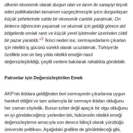
ülkenin ekonomik olarak durgun olan ve tarım ile sanayiyi teşvik
eden politikalardan tamamen vazgeçilmesiyle iyice durgunlaşan
küçük şehirlerinde sahte bir ekonomik canlılık yaratmak. On
binlerce öğrencinin yaşamak ve okumak için geldiği görece atıl
bölgelerde emlak rantı ve küçük yerel işletmeler üzerinden ciddi
2
bir pazar yaratıldı.”
İkinci neden ise, sermayedarların çıkarları
için nitelikli iş gücünü sürekli olarak ucuzlatmak. Türkiye’de
özellikle son on beş yılda nitelikli emeğin nasıl
değersizleştirildiği, çeşitli verilere bakılarak rahatlıkla görülebilir.
Patronlar için Değersizleştirilen Emek
AKP’nin iktidara geldiğinden beri sermayenin çıkarlarına uygun
hareket ettiğini ve tam anlamıyla bir sermaye iktidarı olduğunu
her zaman söyledik. Bunun ezber değil apaçık bir olgu olduğunu
en iyi görebileceğimiz yerlerden biri, hükümetin nitelikli emeği
değersizleştirme amacıyla son derece bilinçli olarak yürüttüğü
üniversite politikası. Aşağıdaki grafikte de görülebileceği gibi,