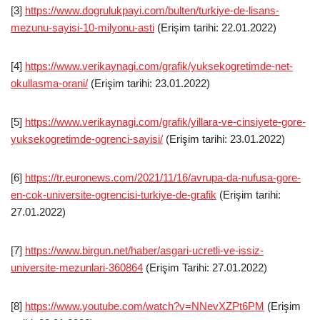
[3]
https://www.dogrulukpayi.com/bulten/turkiye-de-lisans-
mezunu-sayisi-10-milyonu-asti
(Erişim tarihi: 22.01.2022)
[4]
https://www.verikaynagi.com/grafik/yuksekogretimde-net-
okullasma-orani/
(Erişim tarihi: 23.01.2022)
[5]
https://www.verikaynagi.com/grafik/yillara-ve-cinsiyete-gore-
yuksekogretimde-ogrenci-sayisi/
(Erişim tarihi: 23.01.2022)
[6]
https://tr.euronews.com/2021/11/16/avrupa-da-nufusa-gore-
en-cok-universite-ogrencisi-turkiye-de-grafik
(Erişim tarihi:
27.01.2022)
[7]
https://www.birgun.net/haber/asgari-ucretli-ve-issiz-
universite-mezunlari-360864
(Erişim Tarihi: 27.01.2022)
[8]
https://www.youtube.com/watch?v=NNevXZPt6PM
(Erişim