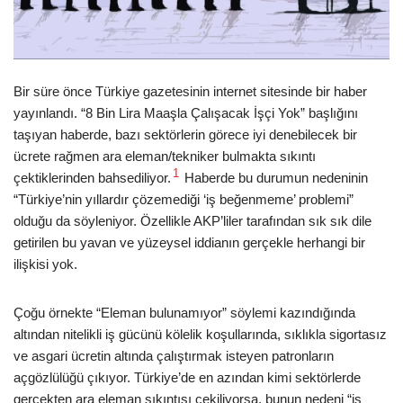
Bir süre önce Türkiye gazetesinin internet sitesinde bir haber
yayınlandı. “8 Bin Lira Maaşla Çalışacak İşçi Yok” başlığını
taşıyan haberde, bazı sektörlerin görece iyi denebilecek bir
ücrete rağmen ara eleman/tekniker bulmakta sıkıntı
1
çektiklerinden bahsediliyor.
Haberde bu durumun nedeninin
“Türkiye’nin yıllardır çözemediği ‘iş beğenmeme’ problemi”
olduğu da söyleniyor. Özellikle AKP’liler tarafından sık sık dile
getirilen bu yavan ve yüzeysel iddianın gerçekle herhangi bir
ilişkisi yok.
Çoğu örnekte “Eleman bulunamıyor” söylemi kazındığında
altından nitelikli iş gücünü kölelik koşullarında, sıklıkla sigortasız
ve asgari ücretin altında çalıştırmak isteyen patronların
açgözlülüğü çıkıyor. Türkiye’de en azından kimi sektörlerde
gerçekten ara eleman sıkıntısı çekiliyorsa, bunun nedeni “iş