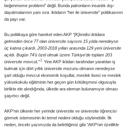
beğenmeme problemi” değil. Bunda patronların insanlık dışı
dayatmalarının yanı sıra iktidarın “her ile üniversite” politikasının
da payı var.
Bu politikaya göre hareket eden AKP
“[K]endisi iktidara
gelmeden önce 77 olan üniversite sayısını 15 yılda neredeyse
üç katına çıkardı. 2003-2018 yılları arasında 129 yeni üniversite
açıldı. Bugün 74’ü özel olmak üzere Türkiye’de toplam 203
2
üniversite mevcut.”
Yine AKP iktidarı tarafından yaratılan iş
bulmak için dört yıllık üniversite mezunu olmanın neredeyse
şart olduğu mevcut ekonomik koşullar, meslek lisesi ve meslek
yüksekokulu eğitiminin her geçen gün kötüleşmesi olgusuyla
birlikte ele alındığında, ülkede ara eleman bulunamıyor olması
şaşırtıcı değil.
AKP’nin ülkenin her yerinde üniversite ve üniversite öğrencisi
görmek istemesinin iki temel nedeni olduğu söylenebilir. İlk
neden, önceki yazımızda da belirttiğimiz gibi
“AKP’nin özellikle