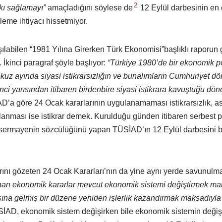
2
kı sağlamayı”
amaçladığını söylese de
12 Eylül darbesinin en 
leme ihtiyacı hissetmiyor.
aşılabilen “1981 Yılına Girerken Türk Ekonomisi”başlıklı raporun 
 İkinci paragraf şöyle başlıyor:
“Türkiye 1980’de bir ekonomik p
okuz ayında siyasi istikrarsızlığın ve bunalımların Cumhuriyet 
kinci yarısından itibaren birdenbire siyasi istikrara kavuştuğu dön
’a göre 24 Ocak kararlarının uygulanamaması istikrarsızlık, as
ulanması ise istikrar demek. Kurulduğu günden itibaren serbest
 sermayenin sözcülüğünü yapan TÜSİAD’ın 12 Eylül darbesini b
rını gözeten 24 Ocak Kararları’nın da yine aynı yerde savunulm
nan ekonomik kararlar mevcut ekonomik sistemi değiştirmek maks
na gelmiş bir düzene yeniden işlerlik kazandırmak maksadıyla 
SİAD, ekonomik sistem değişirken bile ekonomik sistemin değ