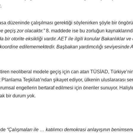
.
sa düzeninde çalışılması gerektiği söylenirken şöyle bir öngör
 geçiş zor olacaktır.”
8. maddede ise bu zorluğun kaynaklarından
ir otorite eksikliği vardır. AET ile ilgili konular Bakanlıklar ve d
oordine edilememektedir. Başbakan yardımcılığı seviyesinde AET
eştiren neoliberal modele geçiş için can atan TÜSİAD, Türkiye’n
t Planlama Teşkilatı’ndan şikayet ediyor, ülkenin uluslararası 
umsal engellerin bertaraf edilmesi için öneriler sunuyor. Haliy
ak bir durum yok.
inde
“Çalışmaları ile … katılımcı demokrasi anlayışının benimsend