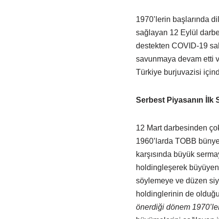
1970’lerin başlarında di
sağlayan 12 Eylül darbe
destekten COVID-19 salgı
savunmaya devam etti ve
Türkiye burjuvazisi için
Serbest Piyasanın İl
12 Mart darbesinden çok
1960’larda TOBB bünyesi
karşısında büyük sermaye
holdingleşerek büyüyen 
söylemeye ve düzen siyas
holdinglerinin de olduğu
önerdiği dönem 1970’lerin