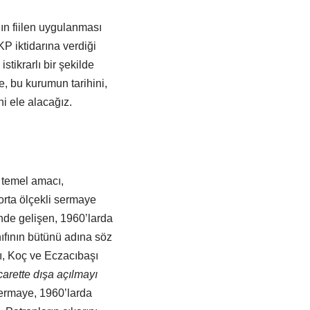
nın fiilen uygulanması
P iktidarına verdiği
tikrarlı bir şekilde
, bu kurumun tarihini,
i ele alacağız.
 temel amacı,
orta ölçekli sermaye
nde gelişen, 1960’larda
ıfının bütünü adına söz
ı, Koç ve Eczacıbaşı
icarette dışa açılmayı
sermaye, 1960’larda