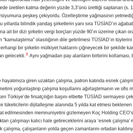
de üretilen katma değerin yüzde 3,3’ünü ürettiği saptanan (s. 1
rsiyumuna peşkeş çekiyordu. Özelleştirme yağmasının yetmediği
 yıllarda bilindik yandaş şirketlerin yanı sıra TÜSİAD’ın ağabab
 ait bir dizi şirketin vergi borçları yüzde 90’ın üzerine çıkan or
 “kamulaştırma” olasılığının dile getirilmesi TÜSİAD’ın tüylerin
angi bir şirketin mülkiyet haklarını çiğneyecek bir şekilde kam
8
ı gelecekti.
Aynı yağmadan pay alanların birbirini kollaması, bu
ayatımıza giren uzaktan çalışma, patron katında esnek çalışma
etimi yoğunlaştırıp çalışma koşullarını ağırlaştırmanın ve ofis m
n Türkiye’de fırsatçılığın başını elbette TÜSİAD sermayesi çek
ile tüketicilerin dijitalleşme alanında 5 yılda kat etmesi bekle
 kat edilmesinden memnuniyetini gizlemeyen Koç Holding CEO’s
aktan çalışmayı kalıcı hale getireceklerini araya ‘esnek çalışma’ 
k çalışma, çalışanların yolda geçen zamanlarını ortadan kaldırıyo