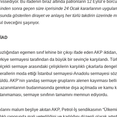
issediyor. Bu ifadenin biraz altında patronların 12 Eylül’e borcu
ihinden sonra geçen süre içerisinde 24 Ocak kararlarının uygul
sunda gösterilen dirayet ve anlayış her türlü takdirin üzerinde m
l öveceğini şaşırıyor.
SİAD
rsızlığından egemen sınıf lehine bir çıkışı ifade eden AKP iktidarı
rkiye sermayesi tarafından da büyük bir sevinçle karşılandı. Tür
çekli sermaye arasındaki çelişkilerin karşılıklı çıkarlarla denge
berallerin moda ettiği İstanbul sermayesi-Anadolu sermayesi sözd
rüldü. AKP’nin yandaş sermaye gruplarını alenen kayırması belli 
 kazanımlarının budanmasında gerekse dışa açılmada ve kamu k
tanımaması, sermaye sınıfının tamamını memnun ediyordu.
arını malum beşliye akıtan AKP, Petrol-İş sendikasının “Ülkem
 raporunda mali yeterliliğini ve karlılığını düzenli olarak artırdı