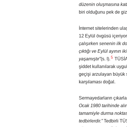
düzenin oluşmasına kat
biri olduğunu pek de giz
İnternet sitelerinden ul
12 Eylül övgüsü içeriyor.
çalışırken senenin ilk d
çıktığı ve Eylül ayının i
5
yaşamıştır”
(s. I).
TÜSİAD
şiddet kullanılarak uyg
geçişi arzulayan büyük
karşılaması doğal.
Sermayedarların çıkarla
Ocak 1980 tarihinde alı
tamamiyle durma noktası
tedbirlerdir.”
Tedbirli TÜ