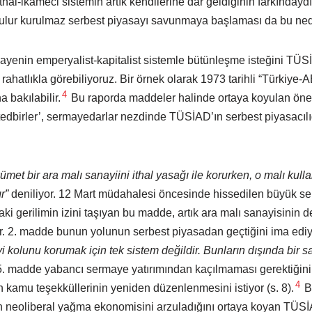
hal-ikameci sistemin artık kendilerine dar geldiğinin farkındaydı.
lur kurulmaz serbest piyasayı savunmaya başlaması da bu nede
mayenin emperyalist-kapitalist sistemle bütünleşme isteğini TÜ
ahatlıkla görebiliyoruz. Bir örnek olarak 1973 tarihli “Türkiye-AE
4
 bakılabilir.
Bu raporda maddeler halinde ortaya koyulan öner
 tedbirler’, sermayedarlar nezdinde TÜSİAD’ın serbest piyasacılığ
met bir ara malı sanayiini ithal yasağı ile korurken, o malı kull
r”
deniliyor. 12 Mart müdahalesi öncesinde hissedilen büyük se
i gerilimin izini taşıyan bu madde, artık ara malı sanayisinin de
r. 2. madde bunun yolunun serbest piyasadan geçtiğini ima edi
i kolunu korumak için tek sistem değildir. Bunların dışında bir s
. madde yabancı sermaye yatırımından kaçılmaması gerektiğini
4
en kamu teşekküllerinin yeniden düzenlenmesini istiyor (s. 8).
Bu
n neoliberal yağma ekonomisini arzuladığını ortaya koyan TÜS