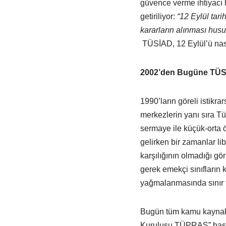
güvence verme ihtiyacı h
getiriliyor:
“12 Eylül tar
kararların alınması husu
TÜSİAD, 12 Eylül’ü nası
2002’den Bugüne TÜ
1990’ların göreli istikra
merkezlerin yanı sıra Tü
sermaye ile küçük-orta öl
gelirken bir zamanlar li
karşılığının olmadığı gö
gerek emekçi sınıfların
yağmalanmasında sınır 
Bugün tüm kamu kaynakl
Kuruluşu TÜPRAŞ” başlıklı