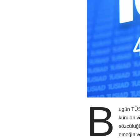
B
ugün TÜSİ
kurulan v
sözcülüğ
emeğin v