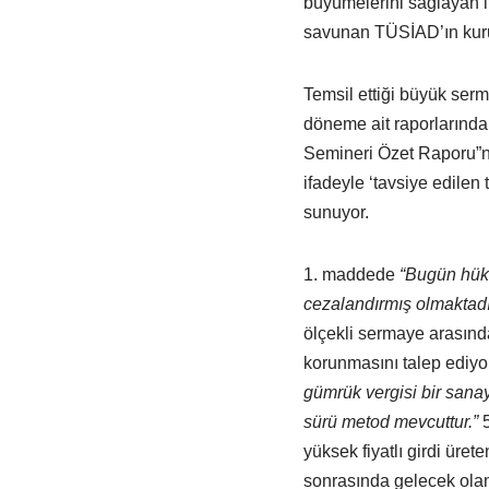
büyümelerini sağlayan it
savunan TÜSİAD’ın kuru
Temsil ettiği büyük ser
döneme ait raporlarında r
Semineri Özet Raporu”na
ifadeyle ‘tavsiye edilen
sunuyor.
1. maddede
“Bugün hükü
cezalandırmış olmaktadı
ölçekli sermaye arasındak
korunmasını talep ediyo
gümrük vergisi bir sanay
sürü metod mevcuttur.”
5
yüksek fiyatlı girdi üret
sonrasında gelecek ola