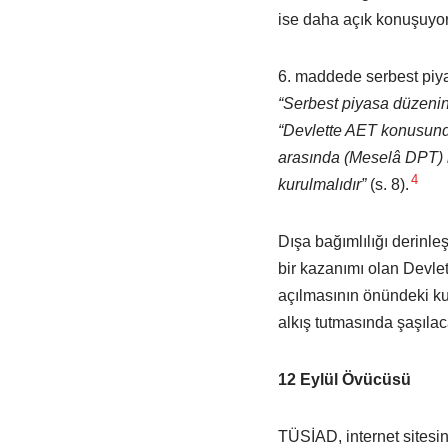
ise daha açık konuşuyor
6. maddede serbest piya
“Serbest piyasa düzenine
“Devlette AET konusunda b
arasında (Meselâ DPT) k
4
kurulmalıdır”
(s. 8).
Dışa bağımlılığı derinl
bir kazanımı olan Devle
açılmasının önündeki kur
alkış tutmasında şaşılac
12 Eylül Övücüsü
TÜSİAD, internet sites