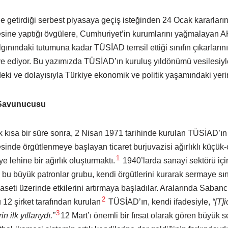
le getirdiği serbest piyasaya geçiş isteğinden 24 Ocak kararları
sine yaptığı övgülere, Cumhuriyet’in kurumlarını yağmalayan AK
nındaki tutumuna kadar TÜSİAD temsil ettiği sınıfın çıkarlarını is
 ediyor. Bu yazımızda TÜSİAD’ın kuruluş yıldönümü vesilesiyle
deki ve dolayısıyla Türkiye ekonomik ve politik yaşamındaki yerin
k Savunucusu
 kısa bir süre sonra, 2 Nisan 1971 tarihinde kurulan TÜSİAD’ın
nde örgütlenmeye başlayan ticaret burjuvazisi ağırlıklı küçük-
1
 lehine bir ağırlık oluşturmaktı.
1940’larda sanayi sektörü içi
bu büyük patronlar grubu, kendi örgütlerini kurarak sermaye sın
eti üzerinde etkilerini artırmaya başladılar. Aralarında Sabanc
2
 12 şirket tarafından kurulan
TÜSİAD’ın, kendi ifadesiyle,
“[T]
3
 ilk yıllarıydı.”
12 Mart’ı önemli bir fırsat olarak gören büyük 