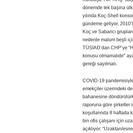
dönemde tek başına ülke
yılında Koç-Shell konso
gündeme geliyor, 2010’lu
Koç ve Sabancı gruplarına
nedenle malum beşli için
TÜSİAD’dan CHP’ye “Herh
konusu olmamalıdır” ayar
gereği sayılmalı.
COVID-19 pandemisiyle h
emekçiler üzerindeki den
bahanesine döndürülürke
raporuna göre şirketler 
koşullarında 8 haftada
bin ofis çalışanı için uz
açıklıyor: “Uzaktan/esne