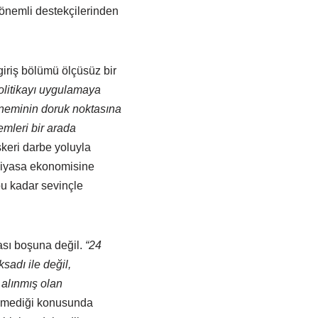
önemli destekçilerinden
giriş bölümü ölçüsüz bir
olitikayı uygulamaya
döneminin doruk noktasına
emleri bir arada
keri darbe yoluyla
 piyasa ekonomisine
u kadar sevinçle
ası boşuna değil.
“24
adı ile değil,
alınmış olan
işmediği konusunda