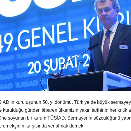
AD’ın kuruluşunun 50. yıldönümü. Türkiye’de büyük sermayeyi 
e kurulduğu günden itibaren ülkemizin yakın tarihinin her kritik 
üne soyunan bir kurum TÜSİAD. Sermayenin sözcülüğünü yapmak
e emekçinin karşısında yer almak demek.