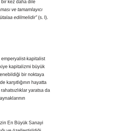
 bir kez daha dile
anması ve tamamlayıcı
ütalaa edilmelidir”
(s. I).
, emperyalist-kapitalist
kiye kapitalizmi büyük
lenebildiği bir noktaya
e karşıtlığının hayatta
rahatsızlıklar yaratsa da
aynaklarının
izin En Büyük Sanayi
ğı ve özelleştirildiği