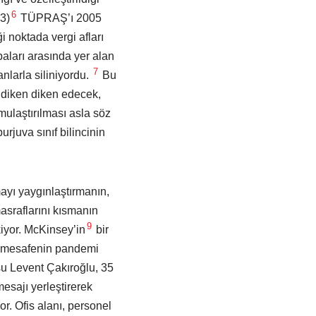
6
3)
TÜPRAŞ’ı 2005
 noktada vergi afları
aları arasında yer alan
7
anlarla siliniyordu.
Bu
i diken diken edecek,
ulaştırılması asla söz
rjuva sınıf bilincinin
yı yaygınlaştırmanın,
asraflarını kısmanın
9
iyor. McKinsey’in
bir
nen mesafenin pandemi
u Levent Çakıroğlu, 35
mesajı yerleştirerek
r. Ofis alanı, personel