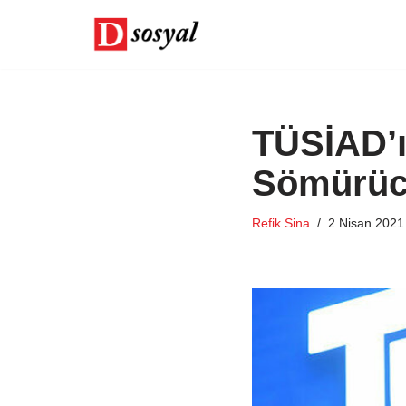
İçeriğe
geç
TÜSİAD’ı
Sömürücü
Refik Sina
2 Nisan 2021