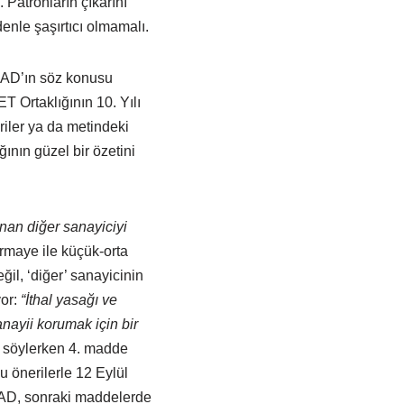
 Patronların çıkarını
nle şaşırtıcı olmamalı.
SİAD’ın söz konusu
T Ortaklığının 10. Yılı
iler ya da metindeki
ının güzel bir özetini
anan diğer sanayiciyi
rmaye ile küçük-orta
ğil, ‘diğer’ sanayicinin
yor:
“İthal yasağı ve
anayii korumak için bir
 söylerken 4. madde
 önerilerle 12 Eylül
İAD, sonraki maddelerde