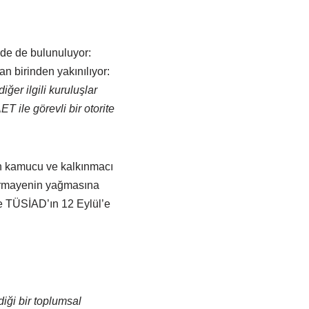
üde de bulunuluyor:
 birinden yakınılıyor:
iğer ilgili kuruluşlar
 ile görevli bir otorite
in kamucu ve kalkınmacı
sermayenin yağmasına
le TÜSİAD’ın 12 Eylül’e
iği bir toplumsal