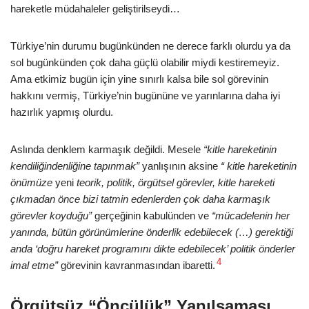
hareketle müdahaleler geliştirilseydi…
Türkiye’nin durumu bugünkünden ne derece farklı olurdu ya da
sol bugünkünden çok daha güçlü olabilir miydi kestiremeyiz.
Ama etkimiz bugün için yine sınırlı kalsa bile sol görevinin
hakkını vermiş, Türkiye’nin bugününe ve yarınlarına daha iyi
hazırlık yapmış olurdu.
Aslında denklem karmaşık değildi. Mesele
“kitle hareketinin
kendiliğindenliğine tapınmak”
yanlışının aksine
“ kitle hareketinin
önümüze
yeni
teorik, politik, örgütsel görevler, kitle hareketi
çıkmadan önce bizi tatmin edenlerden çok daha karmaşık
görevler koyduğu”
gerçeğinin kabulünden ve
“mücadelenin her
yanında, bütün görünümlerine önderlik edebilecek (…) gerektiği
anda ‘doğru hareket programını dikte edebilecek’ politik önderler
4
imal etme”
görevinin kavranmasından ibaretti.
Örgütsüz “Öncülük” Yanılsaması