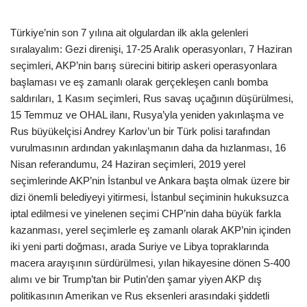
Türkiye’nin son 7 yılına ait olgulardan ilk akla gelenleri
sıralayalım: Gezi direnişi, 17-25 Aralık operasyonları, 7 Haziran
seçimleri, AKP’nin barış sürecini bitirip askeri operasyonlara
başlaması ve eş zamanlı olarak gerçekleşen canlı bomba
saldırıları, 1 Kasım seçimleri, Rus savaş uçağının düşürülmesi,
15 Temmuz ve OHAL ilanı, Rusya’yla yeniden yakınlaşma ve
Rus büyükelçisi Andrey Karlov’un bir Türk polisi tarafından
vurulmasının ardından yakınlaşmanın daha da hızlanması, 16
Nisan referandumu, 24 Haziran seçimleri, 2019 yerel
seçimlerinde AKP’nin İstanbul ve Ankara başta olmak üzere bir
dizi önemli belediyeyi yitirmesi, İstanbul seçiminin hukuksuzca
iptal edilmesi ve yinelenen seçimi CHP’nin daha büyük farkla
kazanması, yerel seçimlerle eş zamanlı olarak AKP’nin içinden
iki yeni parti doğması, arada Suriye ve Libya topraklarında
macera arayışının sürdürülmesi, yılan hikayesine dönen S-400
alımı ve bir Trump’tan bir Putin’den şamar yiyen AKP dış
politikasının Amerikan ve Rus eksenleri arasındaki şiddetli