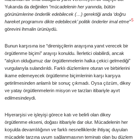
Yukarıda da değinilen
“mücadelenin her yanında, bütün
görünümlerine önderlik edebilecek (…) gerektiği anda ‘doğru
5
hareket programını dikte edebilecek’ politik önderler imal etme”
görevini ihmalin ürünüydü.
Bunun karşısına ise “direnişçilerin arayışına yanıt verecek bir
örgütlenme biçimi” arayışı konuldu. İlerletici olabilirdi, ancak
“alışkın olduğumuz dar örgütlenmelerin halka çekici gelmediği”
vurgularıyla sulandırıldı. Farklı düzlemlere oturan ve birbirlerini
ikame edemeyecek örgütlenme biçimlerinin karşı karşıya
getirilmesinden anlamlı bir sonuç çıkmadı. Oysa çözüm, dikey
ve yatay örgütlenmelerin misyon ve tarzları itibariyle ayırt
edilmesindeydi.
Hiyerarşisi ve işleyişi görece katı ve belirli olan dikey
örgütlenme ekseni, doğası itibariyle dar olur. Mücadelenin her
koşulda devamlılığının ve farklı nesnelliklerde ihtiyaç duyulan
mücadele tarzına uyum sağlanmasının teminatı olan bu düzlem