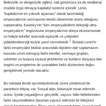
Belirsizlik ve dengesizlik eğilimi, salt günümüze ya da neoliberal
modele özgü olmayıp kapitalist sisteme içkindir. Lenin,
“kapitalizmin en yüksek aşaması” olarak tanımladığı
emperyalizmin sermayenin tekelci döneminin ürünü olduğunu
saptamakta, Kautsky’nin “tüm emperyalistlerin birleştiği ultra-
emperyalizm” öngörüsüne emperyalizmin dünya ekonomisinde
ve haliyle tekeller arasında eşitsizlik ve çelişkileri
2
şiddetlendireceği teziyle yanıt vermektedir.
Burada Lenin’in
farklı emperyalist bloklar arasındaki ilişkilere dair saptamasını
bununla sınırlı tutmayıp farklı tekeller, sermaye grupları,
sektörler ve burjuva siyasal aktörlerine ve bunların dünyaya dair
öngörü ve projelerine de uzanabilen farklı düzlemlere doğru
genişletmek yerinde olacaktır.
Bu noktada ileride ayrıntılandırılmak üzere yöntemsel bir
paranteze ihtiyaç var. Sosyal alan, bütünüyle insan ediminin
ürünü. İçinde yaşadığımız gerçeklik, sayısız failin birbirlerinden
farklı rasyonalitelere dayanan sayısız ediminin bir bileşkesi
olarak biçimlenmekte. Birey, grup, ekonomik birim, siyasal parti