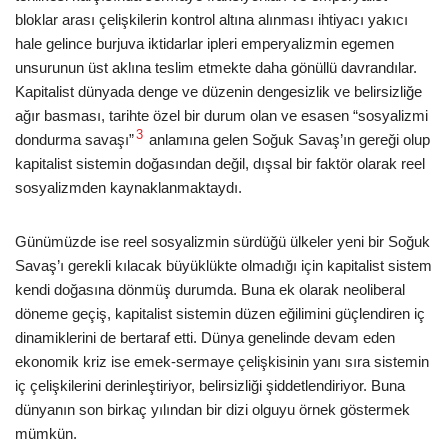
bloklar arası çelişkilerin kontrol altına alınması ihtiyacı yakıcı
hale gelince burjuva iktidarlar ipleri emperyalizmin egemen
unsurunun üst aklına teslim etmekte daha gönüllü davrandılar.
Kapitalist dünyada denge ve düzenin dengesizlik ve belirsizliğe
ağır basması, tarihte özel bir durum olan ve esasen “sosyalizmi
3
dondurma savaşı”
anlamına gelen Soğuk Savaş’ın gereği olup
kapitalist sistemin doğasından değil, dışsal bir faktör olarak reel
sosyalizmden kaynaklanmaktaydı.
Günümüzde ise reel sosyalizmin sürdüğü ülkeler yeni bir Soğuk
Savaş’ı gerekli kılacak büyüklükte olmadığı için kapitalist sistem
kendi doğasına dönmüş durumda. Buna ek olarak neoliberal
döneme geçiş, kapitalist sistemin düzen eğilimini güçlendiren iç
dinamiklerini de bertaraf etti. Dünya genelinde devam eden
ekonomik kriz ise emek-sermaye çelişkisinin yanı sıra sistemin
iç çelişkilerini derinleştiriyor, belirsizliği şiddetlendiriyor. Buna
dünyanın son birkaç yılından bir dizi olguyu örnek göstermek
mümkün.