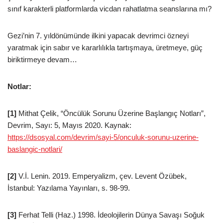
sınıf karakterli platformlarda vicdan rahatlatma seanslarına mı?
Gezi’nin 7. yıldönümünde ilkini yapacak devrimci özneyi
yaratmak için sabır ve kararlılıkla tartışmaya, üretmeye, güç
biriktirmeye devam…
Notlar:
[1]
Mithat Çelik, “Öncülük Sorunu Üzerine Başlangıç Notları”,
Devrim, Sayı: 5, Mayıs 2020. Kaynak:
https://dsosyal.com/devrim/sayi-5/onculuk-sorunu-uzerine-
baslangic-notlari/
[2]
V.İ. Lenin. 2019. Emperyalizm, çev. Levent Özübek,
İstanbul: Yazılama Yayınları, s. 98-99.
[3]
Ferhat Telli (Haz.) 1998. İdeolojilerin Dünya Savaşı Soğuk