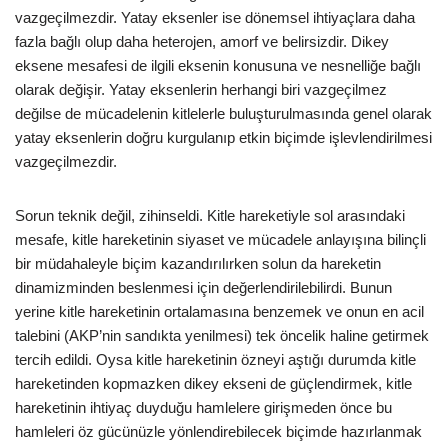
vazgeçilmezdir. Yatay eksenler ise dönemsel ihtiyaçlara daha
fazla bağlı olup daha heterojen, amorf ve belirsizdir. Dikey
eksene mesafesi de ilgili eksenin konusuna ve nesnelliğe bağlı
olarak değişir. Yatay eksenlerin herhangi biri vazgeçilmez
değilse de mücadelenin kitlelerle buluşturulmasında genel olarak
yatay eksenlerin doğru kurgulanıp etkin biçimde işlevlendirilmesi
vazgeçilmezdir.
Sorun teknik değil, zihinseldi. Kitle hareketiyle sol arasındaki
mesafe, kitle hareketinin siyaset ve mücadele anlayışına bilinçli
bir müdahaleyle biçim kazandırılırken solun da hareketin
dinamizminden beslenmesi için değerlendirilebilirdi. Bunun
yerine kitle hareketinin ortalamasına benzemek ve onun en acil
talebini (AKP’nin sandıkta yenilmesi) tek öncelik haline getirmek
tercih edildi. Oysa kitle hareketinin özneyi aştığı durumda kitle
hareketinden kopmazken dikey ekseni de güçlendirmek, kitle
hareketinin ihtiyaç duyduğu hamlelere girişmeden önce bu
hamleleri öz gücünüzle yönlendirebilecek biçimde hazırlanmak