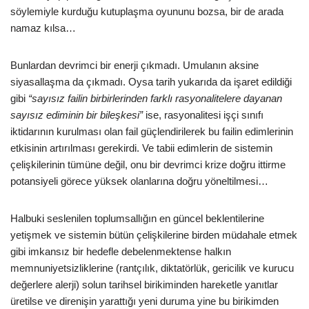
söylemiyle kurduğu kutuplaşma oyununu bozsa, bir de arada
namaz kılsa…
Bunlardan devrimci bir enerji çıkmadı. Umulanın aksine
siyasallaşma da çıkmadı. Oysa tarih yukarıda da işaret edildiği
gibi
“sayısız failin birbirlerinden farklı rasyonalitelere dayanan
sayısız ediminin bir bileşkesi”
ise, rasyonalitesi işçi sınıfı
iktidarının kurulması olan fail güçlendirilerek bu failin edimlerinin
etkisinin artırılması gerekirdi. Ve tabii edimlerin de sistemin
çelişkilerinin tümüne değil, onu bir devrimci krize doğru ittirme
potansiyeli görece yüksek olanlarına doğru yöneltilmesi…
Halbuki seslenilen toplumsallığın en güncel beklentilerine
yetişmek ve sistemin bütün çelişkilerine birden müdahale etmek
gibi imkansız bir hedefle debelenmektense halkın
memnuniyetsizliklerine (rantçılık, diktatörlük, gericilik ve kurucu
değerlere alerji) solun tarihsel birikiminden hareketle yanıtlar
üretilse ve direnişin yarattığı yeni duruma yine bu birikimden