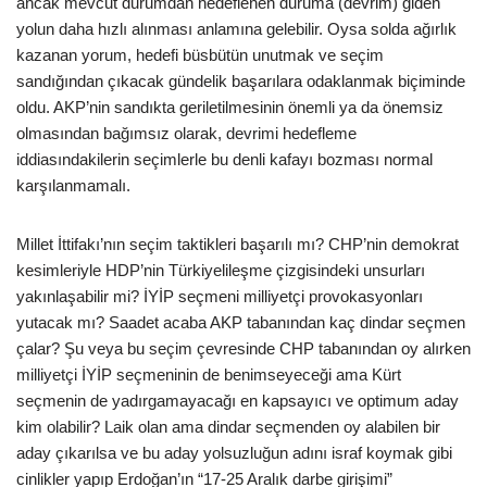
ancak mevcut durumdan hedeflenen duruma (devrim) giden
yolun daha hızlı alınması anlamına gelebilir. Oysa solda ağırlık
kazanan yorum, hedefi büsbütün unutmak ve seçim
sandığından çıkacak gündelik başarılara odaklanmak biçiminde
oldu. AKP’nin sandıkta geriletilmesinin önemli ya da önemsiz
olmasından bağımsız olarak, devrimi hedefleme
iddiasındakilerin seçimlerle bu denli kafayı bozması normal
karşılanmamalı.
Millet İttifakı’nın seçim taktikleri başarılı mı? CHP’nin demokrat
kesimleriyle HDP’nin Türkiyelileşme çizgisindeki unsurları
yakınlaşabilir mi? İYİP seçmeni milliyetçi provokasyonları
yutacak mı? Saadet acaba AKP tabanından kaç dindar seçmen
çalar? Şu veya bu seçim çevresinde CHP tabanından oy alırken
milliyetçi İYİP seçmeninin de benimseyeceği ama Kürt
seçmenin de yadırgamayacağı en kapsayıcı ve optimum aday
kim olabilir? Laik olan ama dindar seçmenden oy alabilen bir
aday çıkarılsa ve bu aday yolsuzluğun adını israf koymak gibi
cinlikler yapıp Erdoğan’ın “17-25 Aralık darbe girişimi”