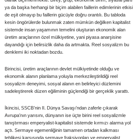
ya da başka herhangi bir biçim alabilen faillerin edimlerinin etkisi
de eşit olmayıp bu faillerin gücüyle doğru orantılı. Bu tabloda
kesin öngörülerde bulunmak zaten mümkün değilken kapitalist
sistemde insan yaşamının temelini oluşturan ekonomik alan
üretim araçlarının özel mülkiyetine, yani piyasa anarşisine
dayandığı için belirsizlik daha da artmakta. Reel sosyalizm bu
denklemi iki noktadan bozdu.
Birincisi, üretim araçlarının devlet mülkiyetinde olduğu ve
ekonomik alanın planlama yoluyla merkezileştirildiği reel
sosyalizm deneyimi, sosyal alanın en belirleyici düzlemini
sadeleştirerek düzen eğiliminin güçlendiği bir gerçeklik yarattı.
İkincisi, SSCB’nin II. Dünya Savaşı’ndan zaferle çıkarak
Avrupa’nın yarısını, dünyanın ise üçte birini reel sosyalizmle
tanıştırması emperyalist-kapitalist sistemde kırmızı alarma yol
açtı. Sermaye egemenliğinin tamamen ortadan kalkması
tehlikesi karşısında sermaye fraksiyonları ve emperyalist