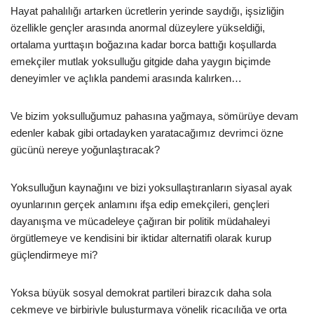
Hayat pahalılığı artarken ücretlerin yerinde saydığı, işsizliğin
özellikle gençler arasında anormal düzeylere yükseldiği,
ortalama yurttaşın boğazına kadar borca battığı koşullarda
emekçiler mutlak yoksulluğu gitgide daha yaygın biçimde
deneyimler ve açlıkla pandemi arasında kalırken…
Ve bizim yoksulluğumuz pahasına yağmaya, sömürüye devam
edenler kabak gibi ortadayken yaratacağımız devrimci özne
gücünü nereye yoğunlaştıracak?
Yoksulluğun kaynağını ve bizi yoksullaştıranların siyasal ayak
oyunlarının gerçek anlamını ifşa edip emekçileri, gençleri
dayanışma ve mücadeleye çağıran bir politik müdahaleyi
örgütlemeye ve kendisini bir iktidar alternatifi olarak kurup
güçlendirmeye mi?
Yoksa büyük sosyal demokrat partileri birazcık daha sola
çekmeye ve birbiriyle buluşturmaya yönelik ricacılığa ve orta