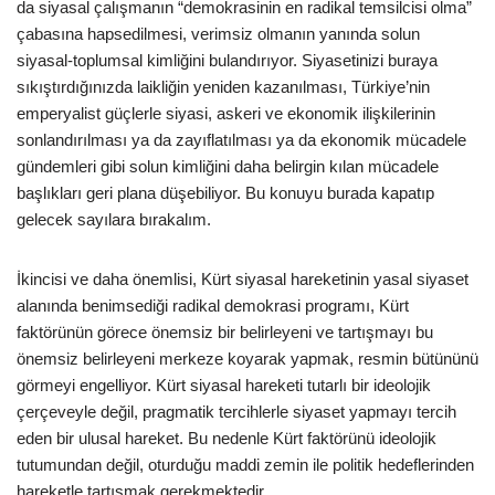
da siyasal çalışmanın “demokrasinin en radikal temsilcisi olma”
çabasına hapsedilmesi, verimsiz olmanın yanında solun
siyasal-toplumsal kimliğini bulandırıyor. Siyasetinizi buraya
sıkıştırdığınızda laikliğin yeniden kazanılması, Türkiye’nin
emperyalist güçlerle siyasi, askeri ve ekonomik ilişkilerinin
sonlandırılması ya da zayıflatılması ya da ekonomik mücadele
gündemleri gibi solun kimliğini daha belirgin kılan mücadele
başlıkları geri plana düşebiliyor. Bu konuyu burada kapatıp
gelecek sayılara bırakalım.
İkincisi ve daha önemlisi, Kürt siyasal hareketinin yasal siyaset
alanında benimsediği radikal demokrasi programı, Kürt
faktörünün görece önemsiz bir belirleyeni ve tartışmayı bu
önemsiz belirleyeni merkeze koyarak yapmak, resmin bütününü
görmeyi engelliyor. Kürt siyasal hareketi tutarlı bir ideolojik
çerçeveyle değil, pragmatik tercihlerle siyaset yapmayı tercih
eden bir ulusal hareket. Bu nedenle Kürt faktörünü ideolojik
tutumundan değil, oturduğu maddi zemin ile politik hedeflerinden
hareketle tartışmak gerekmektedir.