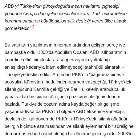
ABD’yi Türkiye’nin güneydoğuda insan haklarını çiğnediği
yönünde Avrupa’dan gelen eleştirilere karşı Türk hükümetinin
korunmasında en büyük diplomatik desteği veren ülke olarak
2
görmektedir.”
Bu satırların yazılmasının hemen ardından gelişen süreç ise
bambaşka oldu. 1999’da Abdullah Öcalan, ABD istihbaratının
koordine ettiği bir uluslararası operasyonla yakalanıp –
anlaşıldığı kadarıyla idam edilmeyeceği taahhüdü alınarak –
Türkiye’ye teslim edildi. Ardından PKK’nin “bağımsız birleşik
sosyalist Kürdistan” hedefinden resmen vazgeçtiği, Türkiye’deki
silahlı gücünü Kandil’e çektiği ve Batılı ülkelerin arabuluculuk
yapacakları bir siyasi süreç için pozisyon aldığı bir dönem
başladı. Türkiye’de çözüm adına kayda değer bir gelişme
yaşanmadıysa da PKK’nin bölgede ABD eksenine yöneldiği,
devletin de ilgili dönemde PKK’nin Türkiye’deki silahlı gücünün
belirgin biçimde azalmasından ve silahlı eylemlerini bir süreliğine
durdurmasından hoşnut olduğu bir döneme girilmiş oldu. 2003’te