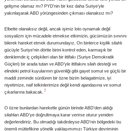
gelişme olamaz mı? PYD’nin bir kez daha Suriye’yle
yakınlaşarak ABD yörüngesinden çıkması olanaksız mı?
Elbette olanaksız değil, ancak işimiz loto oynamak değil
sosyalizm için mücadele etmekse etkimizin, gücümüzün sınırını
bilerek hareket etmek durumundayız. On binlerce kişilik silahlı
gücüyle Suriye’nin dörtte birini kontrol eden, karmaşık bir
denklemde iç çelişkileri olan bir ittifakı (Suriye Demokratik
Güçleri) bir arada tutan ve ABD’yle ittifakını silah desteği ve
elindeki petrol kuyularının güvenliği gibi gayet somut ve güçlü bir
maddi zeminde sürdüren bir özne bizim belagatimize, iyi
niyetimize, naif telkinlerimize değil kendi ajandasına ve somut
7
çıkarlarına bakacak.
O özne bunlardan hareketle günün birinde ABD’den aldığı
silahları ABD’ye doğrultmaya karar verirse oturur yeniden
değerlendiririz. Bu olmadığı takdirdeyse ABD’nin bölgedeki bu
önemli müttefikine yönelik yaklaşımımızı Türkiye devriminin