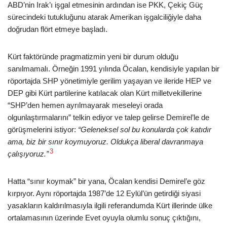
ABD’nin Irak’ı işgal etmesinin ardından ise PKK, Çekiç Güç
sürecindeki tutukluğunu atarak Amerikan işgalciliğiyle daha
doğrudan flört etmeye başladı.
Kürt faktöründe pragmatizmin yeni bir durum olduğu
sanılmamalı. Örneğin 1991 yılında Öcalan, kendisiyle yapılan bir
röportajda SHP yönetimiyle gerilim yaşayan ve ileride HEP ve
DEP gibi Kürt partilerine katılacak olan Kürt milletvekillerine
“SHP’den hemen ayrılmayarak meseleyi orada
olgunlaştırmalarını” telkin ediyor ve talep gelirse Demirel’le de
görüşmelerini istiyor:
“Geleneksel sol bu konularda çok katıdır
ama, biz bir sınır koymuyoruz. Oldukça liberal davranmaya
3
çalışıyoruz.”
Hatta “sınır koymak” bir yana, Öcalan kendisi Demirel’e göz
kırpıyor. Aynı röportajda 1987’de 12 Eylül’ün getirdiği siyasi
yasakların kaldırılmasıyla ilgili referandumda Kürt illerinde ülke
ortalamasının üzerinde Evet oyuyla olumlu sonuç çıktığını,