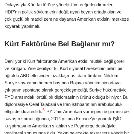
Dolayısıyla Kürt faktörüne yönelik tüm değerlendirmeler,
HDP’nin politik söylemlerini değil, ayan beyan ortada olan ve
çok güçlü bir maddi zemine dayanan Amerikan etkisini merkeze
koyarak yapılmalı.
Kürt Faktörüne Bel Bağlanır mı?
Deniliyor ki Kürt faktöründe Amerikan etkisi mutlak değil göreli
ve kırılgan. Yine deniliyor ki, Kürt siyasal hareketinin belirli bir
uğrakta ABD etkisinden uzaklaşması da mümkün. Nitekim
Suriye savaşının hemen başında Rojava yönetiminin ortaya
çıkışının spontane olarak gerçekleşmediği, Suriye hükümetiyle
PYD arasındaki örtülü bir diplomasinin ürünü olduğu biliniyor. Bu
diplomasiye Celal Talabani ve İran istihbaratının arabuluculuk
6
ettiği de iddia edildi.
PYD’nin Amerikan yörüngesine girmesi de
savaşın somutluğunda, 2014 yılında Kobane’ye yönelik IŞİD
kuşatmasının Amerikan silahları ve Peşmerge desteğiyle
yenilmesi sonucunda oldu. Yakın gelecekte tekrar ters yönde bir