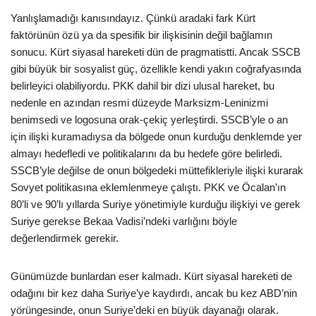
Yanlışlamadığı kanısındayız. Çünkü aradaki fark Kürt
faktörünün özü ya da spesifik bir ilişkisinin değil bağlamın
sonucu. Kürt siyasal hareketi dün de pragmatistti. Ancak SSCB
gibi büyük bir sosyalist güç, özellikle kendi yakın coğrafyasında
belirleyici olabiliyordu. PKK dahil bir dizi ulusal hareket, bu
nedenle en azından resmi düzeyde Marksizm-Leninizmi
benimsedi ve logosuna orak-çekiç yerleştirdi. SSCB’yle o an
için ilişki kuramadıysa da bölgede onun kurduğu denklemde yer
almayı hedefledi ve politikalarını da bu hedefe göre belirledi.
SSCB’yle değilse de onun bölgedeki müttefikleriyle ilişki kurarak
Sovyet politikasına eklemlenmeye çalıştı. PKK ve Öcalan’ın
80’li ve 90’lı yıllarda Suriye yönetimiyle kurduğu ilişkiyi ve gerek
Suriye gerekse Bekaa Vadisi’ndeki varlığını böyle
değerlendirmek gerekir.
Günümüzde bunlardan eser kalmadı. Kürt siyasal hareketi de
odağını bir kez daha Suriye’ye kaydırdı, ancak bu kez ABD’nin
yörüngesinde, onun Suriye’deki en büyük dayanağı olarak.