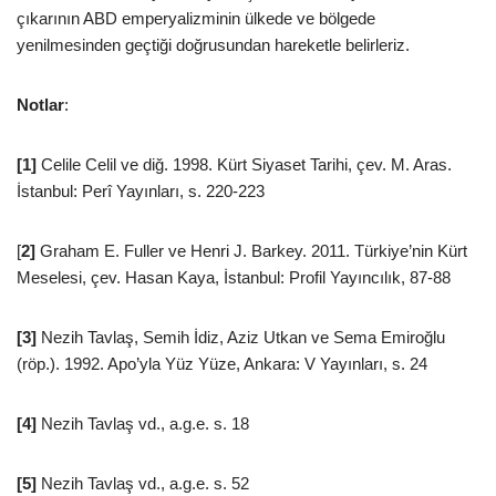
çıkarının ABD emperyalizminin ülkede ve bölgede
yenilmesinden geçtiği doğrusundan hareketle belirleriz.
Notlar
:
[1]
Celile Celil ve diğ. 1998. Kürt Siyaset Tarihi, çev. M. Aras.
İstanbul: Perî Yayınları, s. 220-223
[
2]
Graham E. Fuller ve Henri J. Barkey. 2011. Türkiye’nin Kürt
Meselesi, çev. Hasan Kaya, İstanbul: Profil Yayıncılık, 87-88
[3]
Nezih Tavlaş, Semih İdiz, Aziz Utkan ve Sema Emiroğlu
(röp.). 1992. Apo’yla Yüz Yüze, Ankara: V Yayınları, s. 24
[4]
Nezih Tavlaş vd., a.g.e. s. 18
[5]
Nezih Tavlaş vd., a.g.e. s. 52