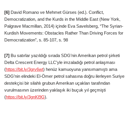
[6]
David Romano ve Mehmet Gürses (ed.). Conflict,
Democratization, and the Kurds in the Middle East (New York,
Palgrave Macmillan, 2014) içinde Eva Savelsberg, “The Syrian-
Kurdish Movements: Obstacles Rather Than Driving Forces for
Democratization”, s. 85-107, s. 98
[7]
Bu satırlar yazıldığı sırada SDG’nin Amerikan petrol şirketi
Delta Crescent Energy LLC’yle imzaladığı petrol anlaşması
(
https://bit.ly/3grv6wt
) henüz kamuoyuna yansımamıştı ama
SDG’nin elindeki El-Ömer petrol sahasına doğru ilerleyen Suriye
destekçisi bir silahlı grubun Amerikan uçakları tarafından
vurulmasının üzerinden yaklaşık iki buçuk yıl geçmişti
(
https://bit.ly/3gnKl9G
).