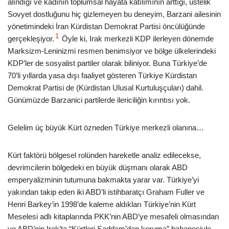
alındığı ve kadının toplumsal hayata katılımının arttığı, üstelik
Sovyet dostluğunu hiç gizlemeyen bu deneyim, Barzani ailesinin
yönetimindeki İran Kürdistan Demokrat Partisi öncülüğünde
1
gerçekleşiyor.
Öyle ki, Irak merkezli KDP ilerleyen dönemde
Marksizm-Leninizmi resmen benimsiyor ve bölge ülkelerindeki
KDP’ler de sosyalist partiler olarak biliniyor. Buna Türkiye’de
70’li yıllarda yasa dışı faaliyet gösteren Türkiye Kürdistan
Demokrat Partisi de (Kürdistan Ulusal Kurtuluşçuları) dahil.
Günümüzde Barzanici partilerde ilericiliğin kırıntısı yok.
Gelelim üç büyük Kürt özneden Türkiye merkezli olanına…
Kürt faktörü bölgesel rolünden hareketle analiz edilecekse,
devrimcilerin bölgedeki en büyük düşmanı olarak ABD
emperyalizminin tutumuna bakmakta yarar var. Türkiye’yi
yakından takip eden iki ABD’li istihbaratçı Graham Fuller ve
Henri Barkey’in 1998’de kaleme aldıkları Türkiye’nin Kürt
Meselesi adlı kitaplarında PKK’nin ABD’ye mesafeli olmasından
ve ABD’nin Irak’ta “Kürtleri Saddam’dan koruma” bahanesiyle