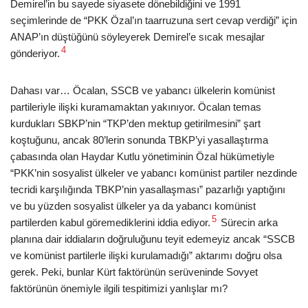
Demirel’in bu sayede siyasete dönebildiğini ve 1991
seçimlerinde de “PKK Özal’ın taarruzuna sert cevap verdiği” için
ANAP’ın düştüğünü söyleyerek Demirel’e sıcak mesajlar
4
gönderiyor.
Dahası var… Öcalan, SSCB ve yabancı ülkelerin komünist
partileriyle ilişki kuramamaktan yakınıyor. Öcalan temas
kurdukları SBKP’nin “TKP’den mektup getirilmesini” şart
koştuğunu, ancak 80’lerin sonunda TBKP’yi yasallaştırma
çabasında olan Haydar Kutlu yönetiminin Özal hükümetiyle
“PKK’nin sosyalist ülkeler ve yabancı komünist partiler nezdinde
tecridi karşılığında TBKP’nin yasallaşması” pazarlığı yaptığını
ve bu yüzden sosyalist ülkeler ya da yabancı komünist
5
partilerden kabul göremediklerini iddia ediyor.
Sürecin arka
planına dair iddiaların doğruluğunu teyit edemeyiz ancak “SSCB
ve komünist partilerle ilişki kurulamadığı” aktarımı doğru olsa
gerek. Peki, bunlar Kürt faktörünün serüveninde Sovyet
faktörünün önemiyle ilgili tespitimizi yanlışlar mı?