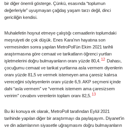
bir diğer önemli gösterge. Çünkü, esasında “toplumun
değerleriyle” uyuşmayan çağdaş yaşam tarzı değil, dinci
gericiliğin kendisi.
Muhalefetin hoşnut etmeye çalıştığı cemaatlerin toplumdaki
meşruiyeti de çok düşük. Enes Kara’nın hayatına son
vermesinden sonra yapılan MetroPoll’ün Ekim 2021 tarihli
araştırmasına göre cemaat ve tarikatların öğrenci yurtları
12
işletmelerini doğru bulmayanların oranı yüzde 80,4.
Dahası,
çocuğumu cemaat ve tarikat yurtlarına asla vermem diyenlerin
oranı yüzde 81,5 ve vermek istemeyen ama çaresiz kalırsa
vereceğini söyleyenlerin oranı yüzde 6,9. AKP seçmeni içinde
dahi “asla vermem” ve “vermek istemem ama çaresizsem
13
veririm” cevabını verenlerin toplam oranı 82,5.
Bu iki konuya ek olarak, MetroPoll tarafından Eylül 2021
tarihinde yapılan diğer bir araştırmayı da paylaşayım. Diyanet’in
ve din adamlarının siyasetle uğraşmasını doğru bulmayanların