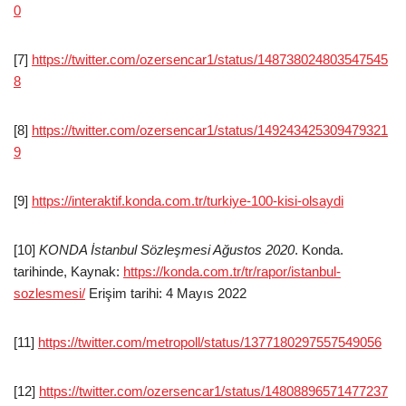
0
[7]
https://twitter.com/ozersencar1/status/148738024803547545
8
[8]
https://twitter.com/ozersencar1/status/149243425309479321
9
[9]
https://interaktif.konda.com.tr/turkiye-100-kisi-olsaydi
[10]
KONDA İstanbul Sözleşmesi Ağustos 2020
. Konda.
tarihinde, Kaynak:
https://konda.com.tr/tr/rapor/istanbul-
sozlesmesi/
Erişim tarihi: 4 Mayıs 2022
[11]
https://twitter.com/metropoll/status/1377180297557549056
[12]
https://twitter.com/ozersencar1/status/14808896571477237