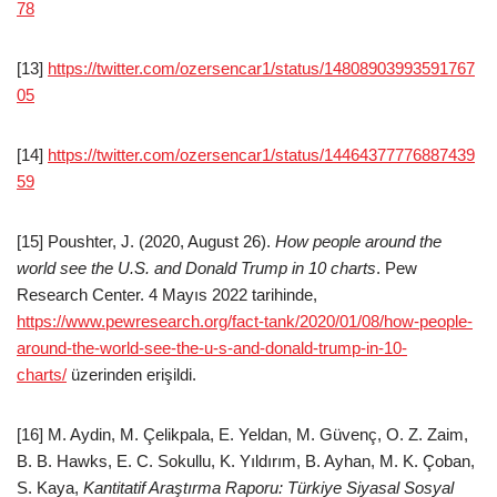
78
[13]
https://twitter.com/ozersencar1/status/14808903993591767
05
[14]
https://twitter.com/ozersencar1/status/14464377776887439
59
[15] Poushter, J. (2020, August 26).
How people around the
world see the U.S. and Donald Trump in 10 charts
. Pew
Research Center. 4 Mayıs 2022 tarihinde,
https://www.pewresearch.org/fact-tank/2020/01/08/how-people-
around-the-world-see-the-u-s-and-donald-trump-in-10-
charts/
üzerinden erişildi.
[16] M. Aydin, M. Çelikpala, E. Yeldan, M. Güvenç, O. Z. Zaim,
B. B. Hawks, E. C. Sokullu, K. Yıldırım, B. Ayhan, M. K. Çoban,
S. Kaya,
Kantitatif Araştırma Raporu: Türkiye Siyasal Sosyal