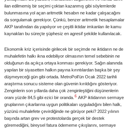
ilan edilmemiş bir seçimi çoktan kazanmış gibi söylemlerde
bulunmasına yol açan aritmetik hesabın ne kadar çalışacağını
da sorgulamak gerekiyor. Çünkü, benzer aritmetik hesaplamalar
AKP tarafından da yapılıyor ve çeşitli iktidar imkanları ile kamu
kaynakları bu süreçte şüphesiz en agresif şekilde kullanılacak.
Ekonomik kriz içerisinde girilecek bir seçimde ne iktidarın ne de
muhalefetin halkı ikna edebiliyor olmasının temel sebebinin ne
olduğunun da açıkça ortaya konması gerekiyor. Sağın alanında
yapılan bir siyasetten halkın payına kırıntılardan başka bir şey
düşmeyeceği gün gibi ortada. MetroPoll’ün Ocak 2022 tarihli
araştırma sonucu sisteme olan güvenin kırıldığını gösteriyor.
Zenginlerin son yıllarda daha çok zenginleştiğini düşünenlerin
6
oranı yüzde 84,5 gibi ezici bir oranda.
AKP iktidarının sermaye
gruplarının çıkarlarına uygun politikaları uyguladığını bilen halk,
yüzünü muhalefete çevirdiğinde ne görüyor peki? 2022 yılının
başında artan grev ve protestolarda gerçek bir destek
göremediğini, bireysel fatura ödememe çıkışlarını, sermaye