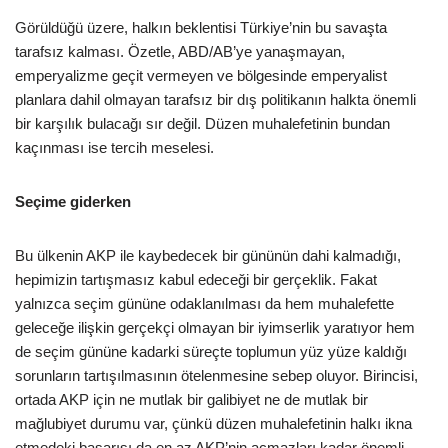
Görüldüğü üzere, halkın beklentisi Türkiye’nin bu savaşta
tarafsız kalması. Özetle, ABD/AB’ye yanaşmayan,
emperyalizme geçit vermeyen ve bölgesinde emperyalist
planlara dahil olmayan tarafsız bir dış politikanın halkta önemli
bir karşılık bulacağı sır değil. Düzen muhalefetinin bundan
kaçınması ise tercih meselesi.
Seçime giderken
Bu ülkenin AKP ile kaybedecek bir gününün dahi kalmadığı,
hepimizin tartışmasız kabul edeceği bir gerçeklik. Fakat
yalnızca seçim gününe odaklanılması da hem muhalefette
geleceğe ilişkin gerçekçi olmayan bir iyimserlik yaratıyor hem
de seçim gününe kadarki süreçte toplumun yüz yüze kaldığı
sorunların tartışılmasının ötelenmesine sebep oluyor. Birincisi,
ortada AKP için ne mutlak bir galibiyet ne de mutlak bir
mağlubiyet durumu var, çünkü düzen muhalefetinin halkı ikna
etmedeki başarısı da en az AKP’nin açmazları kadar önemli.