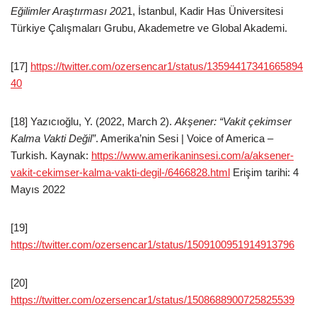
Eğilimler Araştırması 202
1, İstanbul, Kadir Has Üniversitesi
Türkiye Çalışmaları Grubu, Akademetre ve Global Akademi.
[17]
https://twitter.com/ozersencar1/status/13594417341665894
40
[18] Yazıcıoğlu, Y. (2022, March 2).
Akşener: “Vakit çekimser
Kalma Vakti Değil”
. Amerika’nin Sesi | Voice of America –
Turkish. Kaynak:
https://www.amerikaninsesi.com/a/aksener-
vakit-cekimser-kalma-vakti-degil-/6466828.html
Erişim tarihi: 4
Mayıs 2022
[19]
https://twitter.com/ozersencar1/status/1509100951914913796
[20]
https://twitter.com/ozersencar1/status/1508688900725825539