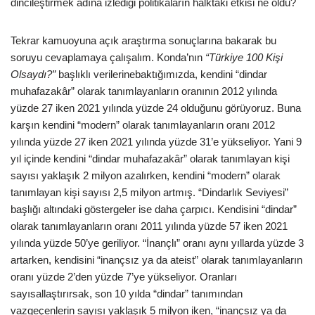
dincileştirmek adına izlediği politikaların halktaki etkisi ne oldu?
Tekrar kamuoyuna açık araştırma sonuçlarına bakarak bu
soruyu cevaplamaya çalışalım. Konda’nın
“Türkiye 100 Kişi
Olsaydı?”
başlıklı verilerinebaktığımızda, kendini “dindar
muhafazakâr” olarak tanımlayanların oranının 2012 yılında
yüzde 27 iken 2021 yılında yüzde 24 olduğunu görüyoruz. Buna
karşın kendini “modern” olarak tanımlayanların oranı 2012
yılında yüzde 27 iken 2021 yılında yüzde 31’e yükseliyor. Yani 9
yıl içinde kendini “dindar muhafazakâr” olarak tanımlayan kişi
sayısı yaklaşık 2 milyon azalırken, kendini “modern” olarak
tanımlayan kişi sayısı 2,5 milyon artmış. “Dindarlık Seviyesi”
başlığı altındaki göstergeler ise daha ça
r
pıcı. Kendisini “dindar”
olarak tanımlayanların oranı 2011 yılında yüzde 57 iken 2021
yılında yüzde 50’ye geriliyor. “İnançlı” oranı aynı yıllarda yüzde 3
artarken, kendisini “inançsız ya da ateist” olarak tanımlayanların
oranı yüzde 2’den yüzde 7’ye yükseliyor. Oranları
sayısallaştırırsak, son 10 yılda “dindar” tanımından
vazgeçenlerin sayısı yaklaşık 5 milyon iken, “inançsız ya da