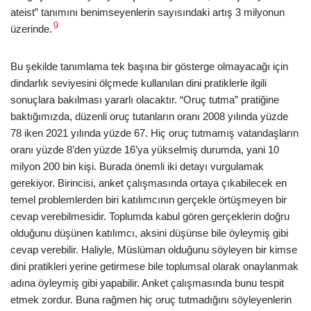
ateist” tanımını benimseyenlerin sayısındaki artış 3 milyonun
9
üzerinde.
Bu şekilde tanımlama tek başına bir gösterge olmayacağı için
dindarlık seviyesini ölçmede kullanılan dini pratiklerle ilgili
sonuçlara bakılması yararlı olacaktır. “Oruç tutma” pratiğine
baktığımızda, düzenli oruç tutanların oranı 2008 yılında yüzde
78 iken 2021 yılında yüzde 67. Hiç oruç tutmamış vatandaşların
oranı yüzde 8’den yüzde 16’ya yükselmiş durumda, yani 10
milyon 200 bin kişi. Burada önemli iki detayı vurgulamak
gerekiyor. Birincisi, anket çalışmasında ortaya çıkabilecek en
temel problemlerden biri katılımcının gerçekle örtüşmeyen bir
cevap verebilmesidir. Toplumda kabul gören gerçeklerin doğru
olduğunu düşünen katılımcı, aksini düşünse bile öyleymiş gibi
cevap verebilir. Haliyle, Müslüman olduğunu söyleyen bir kimse
dini pratikleri yerine getirmese bile toplumsal olarak onaylanmak
adına öyleymiş gibi yapabilir. Anket çalışmasında bunu tespit
etmek zordur. Buna rağmen hiç oruç tutmadığını söyleyenlerin