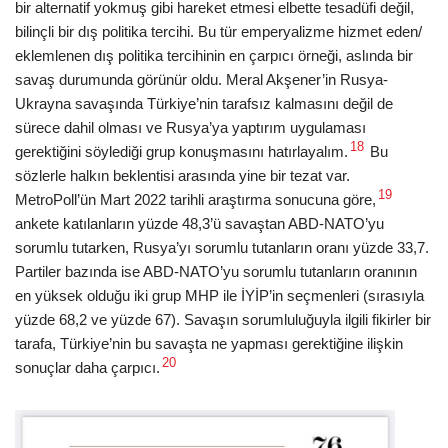
bir alternatif yokmuş gibi hareket etmesi elbette tesadüfi değil,
bilinçli bir dış politika tercihi. Bu tür emperyalizme hizmet eden/
eklemlenen dış politika tercihinin en çarpıcı örneği, aslında bir
savaş durumunda görünür oldu. Meral Akşener’in Rusya-
Ukrayna savaşında Türkiye’nin tarafsız kalmasını değil de
sürece dahil olması ve Rusya’ya yaptırım uygulaması
18
gerektiğini söylediği grup konuşmasını hatırlayalım.
Bu
sözlerle halkın beklentisi arasında yine bir tezat var.
19
MetroPoll’ün Mart 2022 tarihli araştırma sonucuna göre,
ankete katılanların yüzde 48,3’ü savaştan ABD-NATO’yu
sorumlu tutarken, Rusya’yı sorumlu tutanların oranı yüzde 33,7.
Partiler bazında ise ABD-NATO’yu sorumlu tutanların oranının
en yüksek olduğu iki grup MHP ile İYİP’in seçmenleri (sırasıyla
yüzde 68,2 ve yüzde 67). Savaşın sorumluluğuyla ilgili fikirler bir
tarafa, Türkiye’nin bu savaşta ne yapması gerektiğine ilişkin
20
sonuçlar daha çarpıcı.