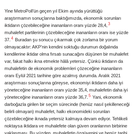
Yine MetroPoll’ün geçen yıl Ekim ayında yürüttüğü
araştırmamın sonuçlarına baktığımızda, ekonomik sorunları
3
iktidarın çözebileceğine inananların oranı yüzde 28,4,
muhalefet partilerinin çözebileceğine inananların oranı ise yüzde
4
37.
Buradan şu sonucu çıkarmak çok zorlama bir yorum
olmayacaktır: AKP’nin kendini soktuğu durumun doğalında
kendilerine iktidar olma fırsatı sunacağını düşünen bir muhalefet
var, fakat halkı ikna etmekte hâlâ yetersiz. Çünkü iktidarın da
muhalefetin de ekonomik problemleri çözeceğine inananların
oranı Eylül 2021 tarihine göre azalmış durumda. Aralık 2021
araştırması sonuçlarına göreyse, ekonomiyi iktidarın daha iyi
yöneteceğine inananların oranı yüzde 35,4, muhalefetin daha iyi
5
yöneteceğine inananların oranı yüzde 36,7.
Yani, ekonomik
darboğazla girilen bir seçim sürecinde (henüz nasıl şekilleneceği
belirli olmayan) muhalefet, halkı ekonomideki sorunları
çözebileceğine iknada yetersiz kalmaya devam ediyor. Tehlikeli
noktaysa iktidara ve muhalefete olan güven oranlarının birbirine
yaklaşması. Bu yüzden, muhalefetin özgüvenini ve henüz tarihi