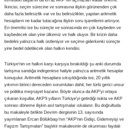
İkincisi, seçim sürecine ve sonrasına ilişkin görünenden çok
daha fazla belirsizlik var ve bu belirsizlikler, yapılan aritmetik
hesapların ne kadar tutacağına ilişkin soru işaretlerini artırıyor.
En önemlisi ise bu süreçte ve sonrasında en çok kaybeden ve
kaybedecek olan yine ülkemiz ve halk oluyor. Bir krizin daha
bedelini yalnızca halk üstleniyor ve seçime giderkenki süreçte
yine bedel ödetilecek olan halkın kendisi.
Türkiye’nin ve halkın karşı karşıya bırakıldığı şu anki durumda
tartışma sandığa indirgenirse haliyle yalnızca aritmetik hesaplar
konuşulur. Aritmetik hesaplara sıkışıldığında ise, 20 yıllık
yıkımın birinci dereceden sorumluları dahil, her türlü gerici unsur
ve politika meşruiyet kazanır. Böyle olunca da AKP’yi ortaya
çıkaran koşullar, AKP’li yılların Türkiye’yi getirdiği nokta ve AKP
sonrası döneme ilişkin asıl tartışmalar ıskalanır. Bu doğrultuda
bu makaleyle birlikte Devrim dergisinin 13. sayısında
yayımlanan Ercan Bölükbaşı’nın “AKP’nin Gidişi, Gidemeyişi ve
Faşizm Tartışmaları” başlıklı makalesinin de okunması faydalı