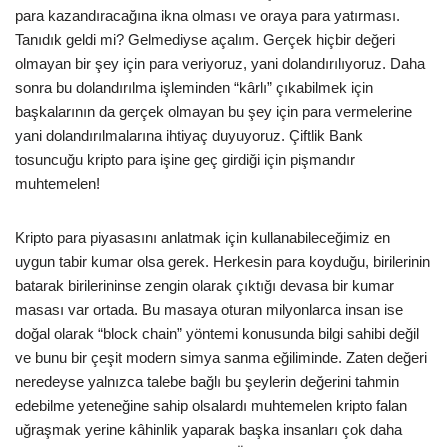
para kazandıracağına ikna olması ve oraya para yatırması.
Tanıdık geldi mi? Gelmediyse açalım. Gerçek hiçbir değeri
olmayan bir şey için para veriyoruz, yani dolandırılıyoruz. Daha
sonra bu dolandırılma işleminden “kârlı” çıkabilmek için
başkalarının da gerçek olmayan bu şey için para vermelerine
yani dolandırılmalarına ihtiyaç duyuyoruz. Çiftlik Bank
tosuncuğu kripto para işine geç girdiği için pişmandır
muhtemelen!
Kripto para piyasasını anlatmak için kullanabileceğimiz en
uygun tabir kumar olsa gerek. Herkesin para koyduğu, birilerinin
batarak birilerininse zengin olarak çıktığı devasa bir kumar
masası var ortada. Bu masaya oturan milyonlarca insan ise
doğal olarak “block chain” yöntemi konusunda bilgi sahibi değil
ve bunu bir çeşit modern simya sanma eğiliminde. Zaten değeri
neredeyse yalnızca talebe bağlı bu şeylerin değerini tahmin
edebilme yeteneğine sahip olsalardı muhtemelen kripto falan
uğraşmak yerine kâhinlik yaparak başka insanları çok daha