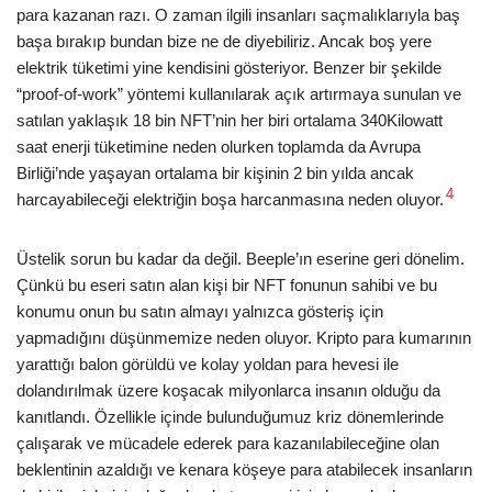
para kazanan razı. O zaman ilgili insanları saçmalıklarıyla baş
başa bırakıp bundan bize ne de diyebiliriz. Ancak boş yere
elektrik tüketimi yine kendisini gösteriyor. Benzer bir şekilde
“proof-of-work” yöntemi kullanılarak açık artırmaya sunulan ve
satılan yaklaşık 18 bin NFT’nin her biri ortalama 340Kilowatt
saat enerji tüketimine neden olurken toplamda da Avrupa
Birliği’nde yaşayan ortalama bir kişinin 2 bin yılda ancak
4
harcayabileceği elektriğin boşa harcanmasına neden oluyor.
Üstelik sorun bu kadar da değil. Beeple’ın eserine geri dönelim.
Çünkü bu eseri satın alan kişi bir NFT fonunun sahibi ve bu
konumu onun bu satın almayı yalnızca gösteriş için
yapmadığını düşünmemize neden oluyor. Kripto para kumarının
yarattığı balon görüldü ve kolay yoldan para hevesi ile
dolandırılmak üzere koşacak milyonlarca insanın olduğu da
kanıtlandı. Özellikle içinde bulunduğumuz kriz dönemlerinde
çalışarak ve mücadele ederek para kazanılabileceğine olan
beklentinin azaldığı ve kenara köşeye para atabilecek insanların