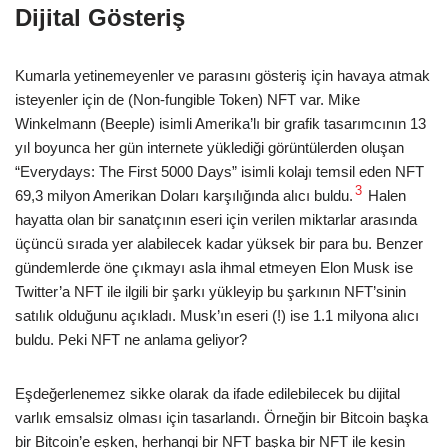
Dijital Gösteriş
Kumarla yetinemeyenler ve parasını gösteriş için havaya atmak
isteyenler için de (Non-fungible Token) NFT var. Mike
Winkelmann (Beeple) isimli Amerika’lı bir grafik tasarımcının 13
yıl boyunca her gün internete yüklediği görüntülerden oluşan
“Everydays: The First 5000 Days” isimli kolajı temsil eden NFT
3
69,3 milyon Amerikan Doları karşılığında alıcı buldu.
Halen
hayatta olan bir sanatçının eseri için verilen miktarlar arasında
üçüncü sırada yer alabilecek kadar yüksek bir para bu. Benzer
gündemlerde öne çıkmayı asla ihmal etmeyen Elon Musk ise
Twitter’a NFT ile ilgili bir şarkı yükleyip bu şarkının NFT’sinin
satılık olduğunu açıkladı. Musk’ın eseri (!) ise 1.1 milyona alıcı
buldu. Peki NFT ne anlama geliyor?
Eşdeğerlenemez sikke olarak da ifade edilebilecek bu dijital
varlık emsalsiz olması için tasarlandı. Örneğin bir Bitcoin başka
bir Bitcoin’e eşken, herhangi bir NFT başka bir NFT ile kesin