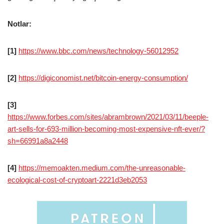
Notlar:
[1]
https://www.bbc.com/news/technology-56012952
[2]
https://digiconomist.net/bitcoin-energy-consumption/
[3]
https://www.forbes.com/sites/abrambrown/2021/03/11/beeple-
art-sells-for-693-million-becoming-most-expensive-nft-ever/?
sh=66991a8a2448
[4]
https://memoakten.medium.com/the-unreasonable-
ecological-cost-of-cryptoart-2221d3eb2053