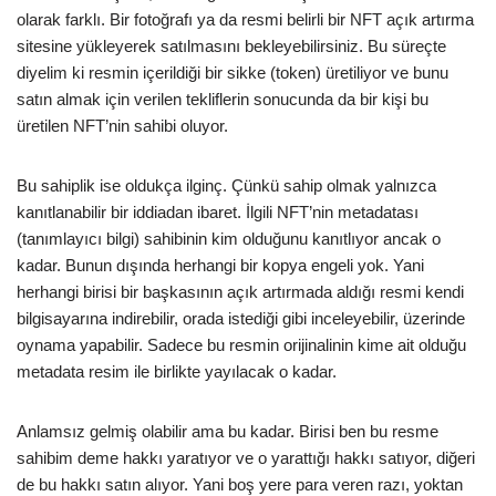
olarak farklı. Bir fotoğrafı ya da resmi belirli bir NFT açık artırma
sitesine yükleyerek satılmasını bekleyebilirsiniz. Bu süreçte
diyelim ki resmin içerildiği bir sikke (token) üretiliyor ve bunu
satın almak için verilen tekliflerin sonucunda da bir kişi bu
üretilen NFT’nin sahibi oluyor.
Bu sahiplik ise oldukça ilginç. Çünkü sahip olmak yalnızca
kanıtlanabilir bir iddiadan ibaret. İlgili NFT’nin metadatası
(tanımlayıcı bilgi) sahibinin kim olduğunu kanıtlıyor ancak o
kadar. Bunun dışında herhangi bir kopya engeli yok. Yani
herhangi birisi bir başkasının açık artırmada aldığı resmi kendi
bilgisayarına indirebilir, orada istediği gibi inceleyebilir, üzerinde
oynama yapabilir. Sadece bu resmin orijinalinin kime ait olduğu
metadata resim ile birlikte yayılacak o kadar.
Anlamsız gelmiş olabilir ama bu kadar. Birisi ben bu resme
sahibim deme hakkı yaratıyor ve o yarattığı hakkı satıyor, diğeri
de bu hakkı satın alıyor. Yani boş yere para veren razı, yoktan