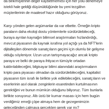
da birikmişlerinin değer kaybetmemesi için her yolu denemeye
istekli hale geldiği düşünüldüğünde bu yeni tezgâhın
müşterilerinin de maalesef hazır olduğunu görüyoruz.
Karşı yönden gelen argümanlar da var elbette. Örneğin kripto
paraların daha ekoloji dostu yöntemlerle sürdürülebileceği,
buraya ayrılan kaynağın bilimsel araştırmaları hızlandırdığı,
mevcut piyasanın da kaynak israfına yol açtığı ya da NFT’lerin
dijitalleşilen dönemde sanatçıların geçimi için olumlu bir gelişme
olduğu söyleniyor. Uzun uzun tartışmayacağız ancak kripto
paraya ve belki de paraya ihtiyacın tümüyle ortadan
kaldırılabileceğini, bilgisayar bilimi alanındaki araştırmaların
kripto para piyasası olmadan da sürdürülebileceğini, kapitalist
piyasanın tüm israfı ile birlikte yok edilebileceğini, sanatçıların ve
eserlerinin asıl olarak zenginlerin esaretinden kurtulmasının
gerektiğini ve bunun mümkün olduğunu biliyoruz. Tüm bunlarla
birlikte soruyoruz. Altı üstü bir kumar masası için hem bugün
verdiğimiz emeği çöpe atmaya hem de gezegenimizin
geleceğinden çalmaya gerçekten gerek var mı?