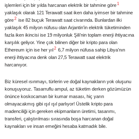
1
işlemleri için bir yılda harcanan elektrik bir tahmine göre
yaklaşık olarak 121 Terawatt saat iken daha iyimser bir tahmine
2
göre
ise 82 buçuk Terawatt saat civarında. Bunlardan ilki
yaklaşık 45 milyon nüfusu olan Arjantin’in elektrik tüketiminden
fazla iken ikincisi ise 19 milyonluk Şili’nin toplam enerji ihtiyacına
karşılık geliyor. Yine çok bilinen diğer bir kripto para olan
2
Ethereum için ise her yıl
6,7 milyon nüfusa sahip Libya’nın
enerji ihtiyacına denk olan 27,5 Terawatt saat elektrik
harcanıyor.
Biz küresel ısınmayı, türlerin ve doğal kaynakların yok oluşunu
konuşuyoruz. Tasarruflu ampul, az tüketim derken gözümüzün
önünce koskocaman bir kumar masası, hiç yarın
olmayacakmış gibi ışıl ışıl parlıyor! Üstelik kripto para
madenciliği için gereken ekipmanların üretimi, tasarımı,
transferi, çalıştırılması sırasında boşa harcanan doğal
kaynakları ve insan emeğini hesaba katmadık bile.