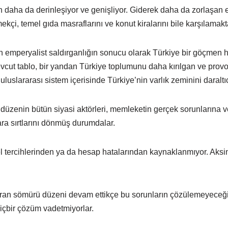
 daha da derinleşiyor ve genişliyor. Giderek daha da zorlaşan 
çi, temel gıda masraflarını ve konut kiralarını bile karşılamakt
 emperyalist saldırganlığın sonucu olarak Türkiye bir göçmen
ut tablo, bir yandan Türkiye toplumunu daha kırılgan ve provo
uluslararası sistem içerisinde Türkiye’nin varlık zeminini daraltıc
le düzenin bütün siyasi aktörleri, memleketin gerçek sorunlarına 
ra sırtlarını dönmüş durumdalar.
l tercihlerinden ya da hesap hatalarından kaynaklanmıyor. Aksine,
turan sömürü düzeni devam ettikçe bu sorunların çözülemeyeceğin
içbir çözüm vadetmiyorlar.