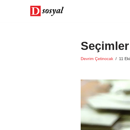
İçeriğe
geç
Seçimler
Devrim Çetinocak
11 Ek