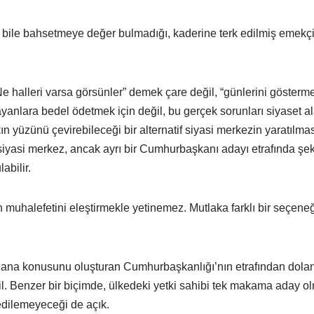
bile bahsetmeye değer bulmadığı, kaderine terk edilmiş emekçil
e halleri varsa görsünler” demek çare değil, “günlerini gösterm
ayanlara bedel ödetmek için değil, bu gerçek sorunları siyaset a
ın yüzünü çevirebileceği bir alternatif siyasi merkezin yaratılması
 siyasi merkez, ancak ayrı bir Cumhurbaşkanı adayı etrafında şeki
abilir.
 muhalefetini eleştirmekle yetinemez. Mutlaka farklı bir seçene
na konusunu oluşturan Cumhurbaşkanlığı’nın etrafından dolana
il. Benzer bir biçimde, ülkedeki yetki sahibi tek makama aday ol
edilemeyeceği de açık.