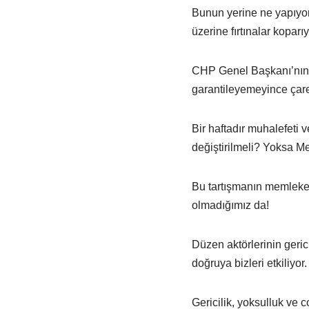
Bunun yerine ne yapıyor
üzerine fırtınalar koparıy
CHP Genel Başkanı’nın AK
garantileyemeyince çarey
Bir haftadır muhalefeti v
değiştirilmeli? Yoksa M
Bu tartışmanın memleket 
olmadığımız da!
Düzen aktörlerinin geric
doğruya bizleri etkiliyor.
Gericilik, yoksulluk ve c