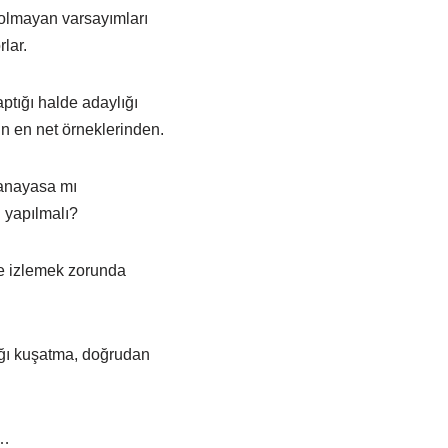
 olmayan varsayımları
rlar.
ptığı halde adaylığı
un en net örneklerinden.
, anayasa mı
 yapılmalı?
ce izlemek zorunda
tığı kuşatma, doğrudan
e…