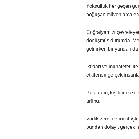
Yoksulluk her geçen gün
boğuşan milyonlarca emek
Coğrafyamızı çevreleyen
dönüşmüş durumda. Mevc
getirirken bir yandan da 
İktidarı ve muhalefeti i
etkilenen gerçek insanla
Bu durum, kişilerin özne
ürünü.
Varlık zeminlerini oluş
bundan dolayı, gerçek h