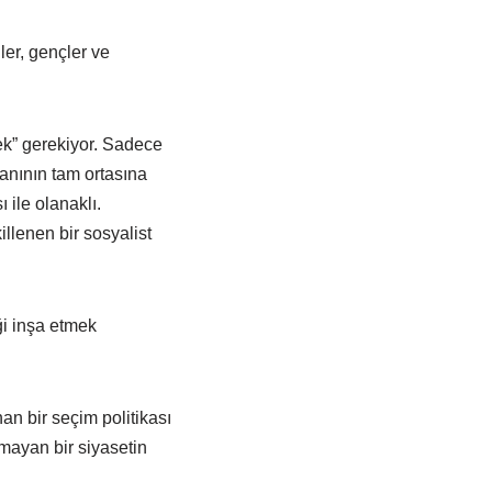
er, gençler ve
ek” gerekiyor. Sadece
lanının tam ortasına
 ile olanaklı.
llenen bir sosyalist
ği inşa etmek
n bir seçim politikası
mayan bir siyasetin