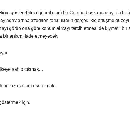
inin gösterebileceği herhangi bir Cumhurbaşkanı adayı da bahs
y adayları”na atfedilen farklılıkların gerçeklikle örtüşme düzeyi
adayı görüp ona göre konum almayı tercih etmesi de kıymetli bir
 bir anlam ifade etmeyecek.
ıyor.
 ülkeye sahip çıkmak…
nlerin sesi ve öncüsü olmak…
 göstermek için.