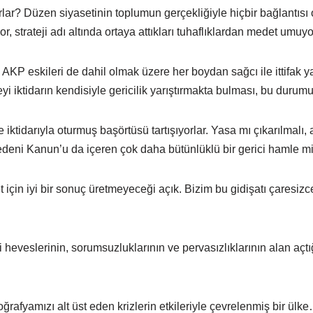
lar? Düzen siyasetinin toplumun gerçekliğiyle hiçbir bağlantısı
or, strateji adı altında ortaya attıkları tuhaflıklardan medet umuyo
P eskileri de dahil olmak üzere her boydan sağcı ile ittifak ya
i iktidarın kendisiyle gericilik yarıştırmakta bulması, bu durum
e iktidarıyla oturmuş başörtüsü tartışıyorlar. Yasa mı çıkarılmalı
edeni Kanun’u da içeren çok daha bütünlüklü bir gerici hamle mi
için iyi bir sonuç üretmeyeceği açık. Bizim bu gidişatı çaresiz
i heveslerinin, sorumsuzluklarının ve pervasızlıklarının alan aç
oğrafyamızı alt üst eden krizlerin etkileriyle çevrelenmiş bir ülk