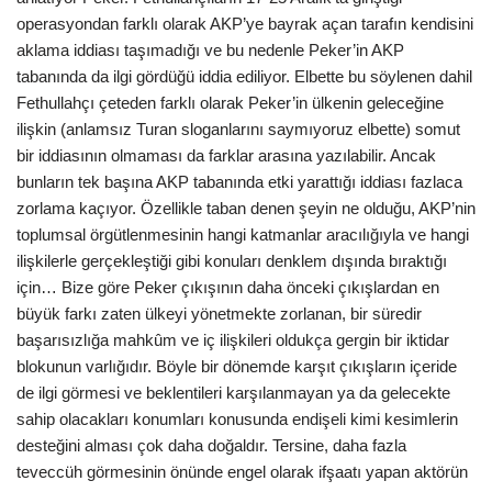
operasyondan farklı olarak AKP’ye bayrak açan tarafın kendisini
aklama iddiası taşımadığı ve bu nedenle Peker’in AKP
tabanında da ilgi gördüğü iddia ediliyor. Elbette bu söylenen dahil
Fethullahçı çeteden farklı olarak Peker’in ülkenin geleceğine
ilişkin (anlamsız Turan sloganlarını saymıyoruz elbette) somut
bir iddiasının olmaması da farklar arasına yazılabilir. Ancak
bunların tek başına AKP tabanında etki yarattığı iddiası fazlaca
zorlama kaçıyor. Özellikle taban denen şeyin ne olduğu, AKP’nin
toplumsal örgütlenmesinin hangi katmanlar aracılığıyla ve hangi
ilişkilerle gerçekleştiği gibi konuları denklem dışında bıraktığı
için… Bize göre Peker çıkışının daha önceki çıkışlardan en
büyük farkı zaten ülkeyi yönetmekte zorlanan, bir süredir
başarısızlığa mahkûm ve iç ilişkileri oldukça gergin bir iktidar
blokunun varlığıdır. Böyle bir dönemde karşıt çıkışların içeride
de ilgi görmesi ve beklentileri karşılanmayan ya da gelecekte
sahip olacakları konumları konusunda endişeli kimi kesimlerin
desteğini alması çok daha doğaldır. Tersine, daha fazla
teveccüh görmesinin önünde engel olarak ifşaatı yapan aktörün