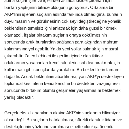
adına suçlar işler ve işletirken aslında kişisel çıkarları için
bunları yaptığının bilince olduğunu görüyoruz. Ortalama bir
AKP’linin işlenen suçların aslında farkında olmadığına, bunların
duyulmasının ve görülmesinin çok şeyi değiştireceğine yönelik
beklentilerin temelsizliğini anlatmak için daha güzel bir örnek
olamazdı. İfşalar birtakım suçların ortaya dökülmesinin
sonucunda artık buralardan sağlanan para akşından mahrum
kalınmasına yol açabilir. Ya da yeni yollar bulmak için masraf
çıkarabilir. Zaten birbirleri ile gerilim içinde olan iktidar
odaklarının yaşananları kendi rakiplerini saf dışı bırakmak için
kullanması gibi sonuçlar da yaratabilir. Bu beklentilerin tamamı
doğaldır. Ancak beklentinin abartılması, yani AKP’yi destekleyen
toplumsal kesimlerin kendi kendine bu destekten vazgeçmesi
sonucunda birtakım olumlu gelişmeler yaşanmasını beklemek
yanlış olacaktır.
Gerçek eksiklik sanılanın aksine AKP’nin suçlarının bilinmiyor
oluşu değil. Bu suçların hatırlatılması, sürekli olarak iktidarın ve
destekçilerinin yüzlerine vurulması elbette oldukça önemli.