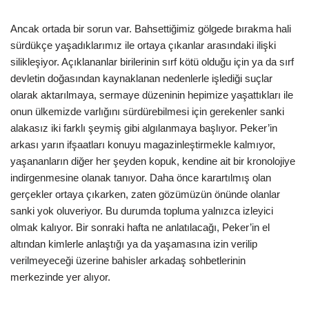
Ancak ortada bir sorun var. Bahsettiğimiz gölgede bırakma hali
sürdükçe yaşadıklarımız ile ortaya çıkanlar arasındaki ilişki
silikleşiyor. Açıklananlar birilerinin sırf kötü olduğu için ya da sırf
devletin doğasından kaynaklanan nedenlerle işlediği suçlar
olarak aktarılmaya, sermaye düzeninin hepimize yaşattıkları ile
onun ülkemizde varlığını sürdürebilmesi için gerekenler sanki
alakasız iki farklı şeymiş gibi algılanmaya başlıyor. Peker’in
arkası yarın ifşaatları konuyu magazinleştirmekle kalmıyor,
yaşananların diğer her şeyden kopuk, kendine ait bir kronolojiye
indirgenmesine olanak tanıyor. Daha önce karartılmış olan
gerçekler ortaya çıkarken, zaten gözümüzün önünde olanlar
sanki yok oluveriyor. Bu durumda topluma yalnızca izleyici
olmak kalıyor. Bir sonraki hafta ne anlatılacağı, Peker’in el
altından kimlerle anlaştığı ya da yaşamasına izin verilip
verilmeyeceği üzerine bahisler arkadaş sohbetlerinin
merkezinde yer alıyor.