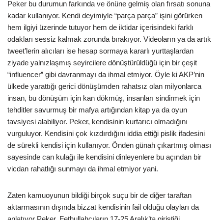
Peker bu durumun farkında ve önüne gelmiş olan fırsatı sonuna
kadar kullanıyor. Kendi deyimiyle “parça parça” işini görürken
hem ilgiyi üzerinde tutuyor hem de iktidar içerisindeki farklı
odakları sessiz kalmak zorunda bırakıyor. Videoların ya da artık
tweet’lerin alıcıları ise hesap sormaya kararlı yurttaşlardan
ziyade yalnızlaşmış seyircilere dönüştürüldüğü için bir çeşit
“influencer” gibi davranmayı da ihmal etmiyor. Öyle ki AKP’nin
ülkede yarattığı gerici dönüşümden rahatsız olan milyonlarca
insan, bu dönüşüm için kan dökmüş, insanları sindirmek için
tehditler savurmuş bir mafya artığından kitap ya da oyun
tavsiyesi alabiliyor. Peker, kendisinin kurtarıcı olmadığını
vurguluyor. Kendisini çok kızdırdığını iddia ettiği pislik ifadesini
de sürekli kendisi için kullanıyor. Önden günah çıkartmış olması
sayesinde can kulağı ile kendisini dinleyenlere bu açından bir
vicdan rahatlığı sunmayı da ihmal etmiyor yani.
Zaten kamuoyunun bildiği birçok suçu bir de diğer taraftan
aktarmasının dışında bizzat kendisinin fail olduğu olayları da
anlatıyor Peker. Fethullahçıların 17-25 Aralık’ta giriştiği