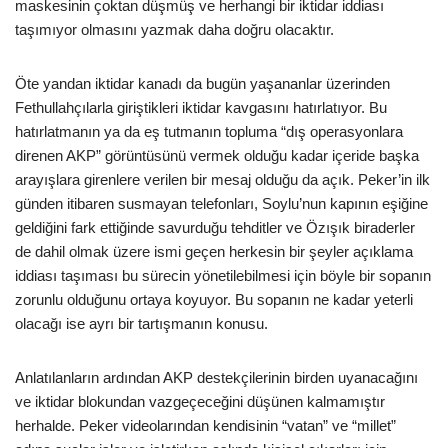
maskesinin çoktan düşmüş ve herhangi bir iktidar iddiası
taşımıyor olmasını yazmak daha doğru olacaktır.
Öte yandan iktidar kanadı da bugün yaşananlar üzerinden
Fethullahçılarla giriştikleri iktidar kavgasını hatırlatıyor. Bu
hatırlatmanın ya da eş tutmanın topluma “dış operasyonlara
direnen AKP” görüntüsünü vermek olduğu kadar içeride başka
arayışlara girenlere verilen bir mesaj olduğu da açık. Peker’in ilk
günden itibaren susmayan telefonları, Soylu’nun kapının eşiğine
geldiğini fark ettiğinde savurduğu tehditler ve Özışık biraderler
de dahil olmak üzere ismi geçen herkesin bir şeyler açıklama
iddiası taşıması bu sürecin yönetilebilmesi için böyle bir sopanın
zorunlu olduğunu ortaya koyuyor. Bu sopanın ne kadar yeterli
olacağı ise ayrı bir tartışmanın konusu.
Anlatılanların ardından AKP destekçilerinin birden uyanacağını
ve iktidar blokundan vazgeçeceğini düşünen kalmamıştır
herhalde. Peker videolarından kendisinin “vatan” ve “millet”