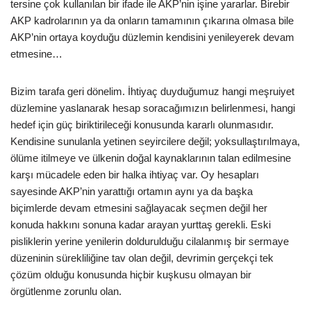
tersine çok kullanılan bir ifade ile AKP’nin işine yararlar. Birebir
AKP kadrolarının ya da onların tamamının çıkarına olmasa bile
AKP’nin ortaya koyduğu düzlemin kendisini yenileyerek devam
etmesine…
Bizim tarafa geri dönelim. İhtiyaç duyduğumuz hangi meşruiyet
düzlemine yaslanarak hesap soracağımızın belirlenmesi, hangi
hedef için güç biriktirileceği konusunda kararlı olunmasıdır.
Kendisine sunulanla yetinen seyircilere değil; yoksullaştırılmaya,
ölüme itilmeye ve ülkenin doğal kaynaklarının talan edilmesine
karşı mücadele eden bir halka ihtiyaç var. Oy hesapları
sayesinde AKP’nin yarattığı ortamın aynı ya da başka
biçimlerde devam etmesini sağlayacak seçmen değil her
konuda hakkını sonuna kadar arayan yurttaş gerekli. Eski
pisliklerin yerine yenilerin doldurulduğu cilalanmış bir sermaye
düzeninin sürekliliğine tav olan değil, devrimin gerçekçi tek
çözüm olduğu konusunda hiçbir kuşkusu olmayan bir
örgütlenme zorunlu olan.