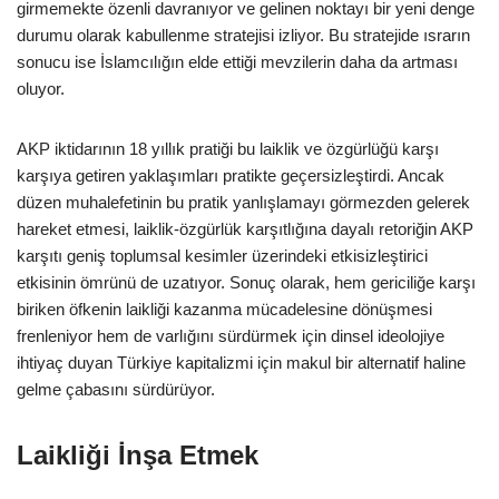
girmemekte özenli davranıyor ve gelinen noktayı bir yeni denge
durumu olarak kabullenme stratejisi izliyor. Bu stratejide ısrarın
sonucu ise İslamcılığın elde ettiği mevzilerin daha da artması
oluyor.
AKP iktidarının 18 yıllık pratiği bu laiklik ve özgürlüğü karşı
karşıya getiren yaklaşımları pratikte geçersizleştirdi. Ancak
düzen muhalefetinin bu pratik yanlışlamayı görmezden gelerek
hareket etmesi, laiklik-özgürlük karşıtlığına dayalı retoriğin AKP
karşıtı geniş toplumsal kesimler üzerindeki etkisizleştirici
etkisinin ömrünü de uzatıyor. Sonuç olarak, hem gericiliğe karşı
biriken öfkenin laikliği kazanma mücadelesine dönüşmesi
frenleniyor hem de varlığını sürdürmek için dinsel ideolojiye
ihtiyaç duyan Türkiye kapitalizmi için makul bir alternatif haline
gelme çabasını sürdürüyor.
Laikliği İnşa Etmek