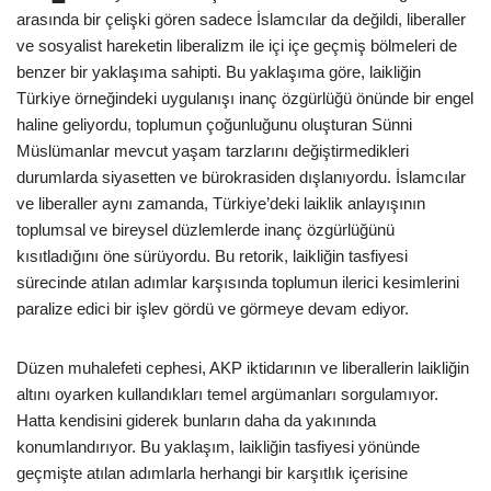
arasında bir çelişki gören sadece İslamcılar da değildi, liberaller
ve sosyalist hareketin liberalizm ile içi içe geçmiş bölmeleri de
benzer bir yaklaşıma sahipti. Bu yaklaşıma göre, laikliğin
Türkiye örneğindeki uygulanışı inanç özgürlüğü önünde bir engel
haline geliyordu, toplumun çoğunluğunu oluşturan Sünni
Müslümanlar mevcut yaşam tarzlarını değiştirmedikleri
durumlarda siyasetten ve bürokrasiden dışlanıyordu. İslamcılar
ve liberaller aynı zamanda, Türkiye’deki laiklik anlayışının
toplumsal ve bireysel düzlemlerde inanç özgürlüğünü
kısıtladığını öne sürüyordu. Bu retorik, laikliğin tasfiyesi
sürecinde atılan adımlar karşısında toplumun ilerici kesimlerini
paralize edici bir işlev gördü ve görmeye devam ediyor.
Düzen muhalefeti cephesi, AKP iktidarının ve liberallerin laikliğin
altını oyarken kullandıkları temel argümanları sorgulamıyor.
Hatta kendisini giderek bunların daha da yakınında
konumlandırıyor. Bu yaklaşım, laikliğin tasfiyesi yönünde
geçmişte atılan adımlarla herhangi bir karşıtlık içerisine