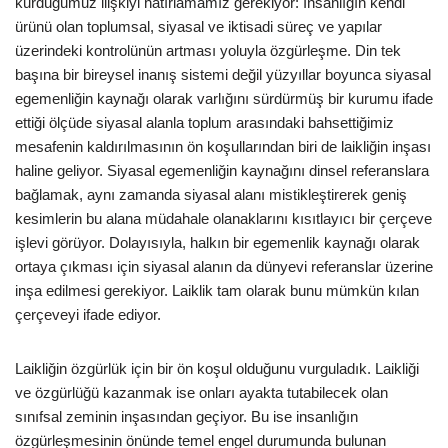
kurduğumuz ilişkiyi hatırlamamız gerekiyor: İnsanlığın kendi
ürünü olan toplumsal, siyasal ve iktisadi süreç ve yapılar
üzerindeki kontrolünün artması yoluyla özgürleşme. Din tek
başına bir bireysel inanış sistemi değil yüzyıllar boyunca siyasal
egemenliğin kaynağı olarak varlığını sürdürmüş bir kurumu ifade
ettiği ölçüde siyasal alanla toplum arasındaki bahsettiğimiz
mesafenin kaldırılmasının ön koşullarından biri de laikliğin inşası
haline geliyor. Siyasal egemenliğin kaynağını dinsel referanslara
bağlamak, aynı zamanda siyasal alanı mistikleştirerek geniş
kesimlerin bu alana müdahale olanaklarını kısıtlayıcı bir çerçeve
işlevi görüyor. Dolayısıyla, halkın bir egemenlik kaynağı olarak
ortaya çıkması için siyasal alanın da dünyevi referanslar üzerine
inşa edilmesi gerekiyor. Laiklik tam olarak bunu mümkün kılan
çerçeveyi ifade ediyor.
Laikliğin özgürlük için bir ön koşul olduğunu vurguladık. Laikliği
ve özgürlüğü kazanmak ise onları ayakta tutabilecek olan
sınıfsal zeminin inşasından geçiyor. Bu ise insanlığın
özgürleşmesinin önünde temel engel durumunda bulunan