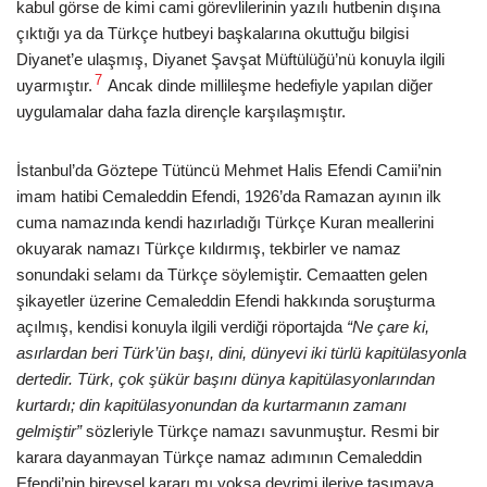
kabul görse de kimi cami görevlilerinin yazılı hutbenin dışına
çıktığı ya da Türkçe hutbeyi başkalarına okuttuğu bilgisi
Diyanet’e ulaşmış, Diyanet Şavşat Müftülüğü’nü konuyla ilgili
7
uyarmıştır.
Ancak dinde millileşme hedefiyle yapılan diğer
uygulamalar daha fazla dirençle karşılaşmıştır.
İstanbul’da Göztepe Tütüncü Mehmet Halis Efendi Camii’nin
imam hatibi Cemaleddin Efendi, 1926’da Ramazan ayının ilk
cuma namazında kendi hazırladığı Türkçe Kuran meallerini
okuyarak namazı Türkçe kıldırmış, tekbirler ve namaz
sonundaki selamı da Türkçe söylemiştir. Cemaatten gelen
şikayetler üzerine Cemaleddin Efendi hakkında soruşturma
açılmış, kendisi konuyla ilgili verdiği röportajda
“Ne çare ki,
asırlardan beri Türk’ün başı, dini, dünyevi iki türlü kapitülasyonla
dertedir. Türk, çok şükür başını dünya kapitülasyonlarından
kurtardı; din kapitülasyonundan da kurtarmanın zamanı
gelmiştir”
sözleriyle Türkçe namazı savunmuştur. Resmi bir
karara dayanmayan Türkçe namaz adımının Cemaleddin
Efendi’nin bireysel kararı mı yoksa devrimi ileriye taşımaya