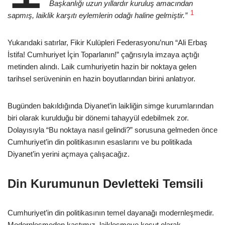
Başkanlığı uzun yıllardır kuruluş amacından
1
sapmış, laiklik karşıtı eylemlerin odağı haline gelmiştir.”
Yukarıdaki satırlar, Fikir Kulüpleri Federasyonu’nun “Ali Erbaş
İstifa! Cumhuriyet İçin Toparlanın!” çağrısıyla imzaya açtığı
metinden alındı. Laik cumhuriyetin hazin bir noktaya gelen
tarihsel serüveninin en hazin boyutlarından birini anlatıyor.
Bugünden bakıldığında Diyanet’in laikliğin simge kurumlarından
biri olarak kurulduğu bir dönemi tahayyül edebilmek zor.
Dolayısıyla “Bu noktaya nasıl gelindi?” sorusuna gelmeden önce
Cumhuriyet’in din politikasının esaslarını ve bu politikada
Diyanet’in yerini açmaya çalışacağız.
Din Kurumunun Devletteki Temsili
Cumhuriyet’in din politikasının temel dayanağı modernleşmedir.
Modernleşmeden kastımız, laikleşmeye koşut olarak