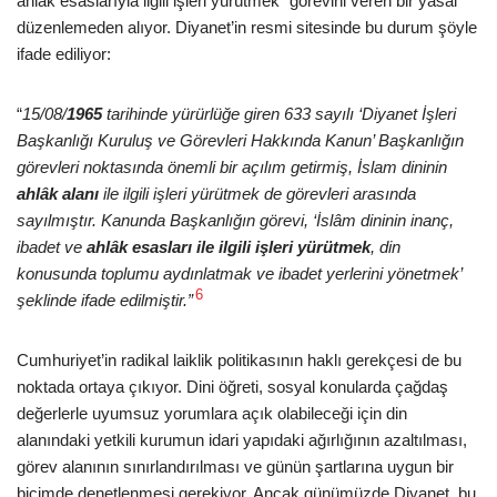
ahlak esaslarıyla ilgili işleri yürütmek” görevini veren bir yasal
düzenlemeden alıyor. Diyanet’in resmi sitesinde bu durum şöyle
ifade ediliyor:
“
15/08/
1965
tarihinde yürürlüğe giren 633 sayılı ‘Diyanet İşleri
Başkanlığı Kuruluş ve Görevleri Hakkında Kanun’ Başkanlığın
görevleri noktasında önemli bir açılım getirmiş, İslam dininin
ahlâk alanı
ile ilgili işleri yürütmek de görevleri arasında
sayılmıştır. Kanunda Başkanlığın görevi, ‘İslâm dininin inanç,
ibadet ve
ahlâk esasları ile ilgili işleri yürütmek
, din
konusunda toplumu aydınlatmak ve ibadet yerlerini yönetmek’
6
şeklinde ifade edilmiştir.”
Cumhuriyet’in radikal laiklik politikasının haklı gerekçesi de bu
noktada ortaya çıkıyor. Dini öğreti, sosyal konularda çağdaş
değerlerle uyumsuz yorumlara açık olabileceği için din
alanındaki yetkili kurumun idari yapıdaki ağırlığının azaltılması,
görev alanının sınırlandırılması ve günün şartlarına uygun bir
biçimde denetlenmesi gerekiyor. Ancak günümüzde Diyanet, bu