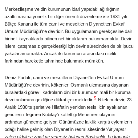
Merkezileşme ve din kurumunun idari yapıdaki ağırlığının
azaltılmasına yönelik bir diğer önemli düzenleme ise 1931 yılı
Bütçe Kanunu ile tüm cami ve mescitlerin Diyanet’ten Evkaf
Umum Müdürlüğü’ne devridir. Bu uygulamanın gerekçesine dair
birincil kaynaklarda bilinen net bir aktarım bulunmamakta. Devir
işlemi çatışmasız gerçekleştiği için devir sürecinden de bir ipucu
yakalanamamakta. Ancak iki kurumun arasındaki nitelik
farkından hareketle tahminde bulunmak mümkün.
Deniz Parlak, cami ve mescitlerin Diyanet’ten Evkaf Umum
Müdürlüğü’ne devrinin, kökenleri Osmanlı ulemasına dayanan
buralardaki görevli kadroların dini bir kurumdan mali bir kuruma
5
devri anlamına geldiğine dikkat çekmektedir.
Nitekim devir, 23
Aralık 1930’te şeriat ve Hilafet’in yeniden tesisi için ayaklanan
gericilerin Teğmen Kubilay’ı katlettiği Menemen olayının
ardından gündeme geliyor. Günümüzde laiklik karşıtı eylemlerin
odağı haline gelmiş olan Diyanet’in resmi sitesinde
“Alt yapısı
zaten oldukça zayıf ve yetersiz bulunan Başkanlık, bu kanunla