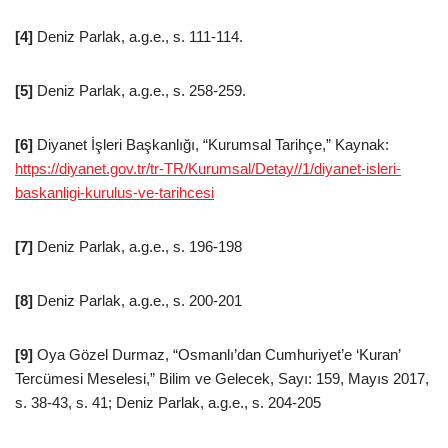
[4]
Deniz Parlak, a.g.e., s. 111-114.
[5]
Deniz Parlak, a.g.e., s. 258-259.
[6]
Diyanet İşleri Başkanlığı, “Kurumsal Tarihçe,” Kaynak:
https://diyanet.gov.tr/tr-TR/Kurumsal/Detay//1/diyanet-isleri-
baskanligi-kurulus-ve-tarihcesi
[7]
Deniz Parlak, a.g.e., s. 196-198
[8]
Deniz Parlak, a.g.e., s. 200-201
[9]
Oya Gözel Durmaz, “Osmanlı’dan Cumhuriyet’e ‘Kuran’
Tercümesi Meselesi,” Bilim ve Gelecek, Sayı: 159, Mayıs 2017,
s. 38-43, s. 41; Deniz Parlak, a.g.e., s. 204-205