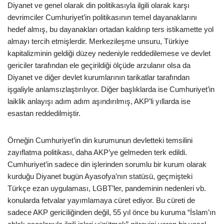
Diyanet ve genel olarak din politikasıyla ilgili olarak karşı
devrimciler Cumhuriyet’in politikasının temel dayanaklarını
hedef almış, bu dayanakları ortadan kaldırıp ters istikamette yol
almayı tercih etmişlerdir. Merkezileşme unsuru, Türkiye
kapitalizminin geldiği düzey nedeniyle reddedilemese ve devlet
gericiler tarafından ele geçirildiği ölçüde arzulanır olsa da
Diyanet ve diğer devlet kurumlarının tarikatlar tarafından
işgaliyle anlamsızlaştırılıyor. Diğer başlıklarda ise Cumhuriyet’in
laiklik anlayışı adım adım aşındırılmış, AKP’li yıllarda ise
esastan reddedilmiştir.
Örneğin Cumhuriyet’in din kurumunun devletteki temsilini
zayıflatma politikası, daha AKP’ye gelmeden terk edildi.
Cumhuriyet’in sadece din işlerinden sorumlu bir kurum olarak
kurduğu Diyanet bugün Ayasofya’nın statüsü, geçmişteki
Türkçe ezan uygulaması, LGBT’ler, pandeminin nedenleri vb.
konularda fetvalar yayımlamaya cüret ediyor. Bu cüreti de
sadece AKP gericiliğinden değil, 55 yıl önce bu kuruma “İslam’ın