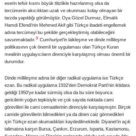
eserin tefsir kısmı büyük titizlikle hazırlanmış olsa da
tercümenin akıcılıktan uzak ve okunması kolay olmayan bir
tarzda yapıldığı görülmüştür. Oya Gözel Durmaz, Elmalılı
Hamdi Efendi’nin Mehmed Akif gibi Türkçe ibadeti engellemek
adına tercümeyi bu şekilde gerçekleştirmiş olabileceğini
9
savunmaktadır.
Cumhuriyet’in laikleşme ve dinde millileşme
politikasının çok önemli bir uygulaması olan Türkçe Kuran
mealinin uygulayıcıların direnciyle karşılaşmış olması önemli bir
durumdur.
Dinde millileşme adına bir diğer radikal uygulama ise Türkçe
ezan. Bu radikal uygulama 1932’den Demokrat Parti’nin iktidara
geldiği 1950’ye kadar sürmüş olsa da bu süre boyunca
gericilerin yoğun tepkisiyle ve çok sayıda noktada cami
görevlileri ile cami cemaatlerinin direnciyle karşılaşmıştır. Birçok
camide görevlilerin bilmedikleri ya da dinen caiz görmedikleri
için Türkçe ezan okumadıkları kaydedilmektedir. Diyanet’in açık
talimatına karşın Bursa, Çankırı, Erzurum, Isparta, Kastamonu,