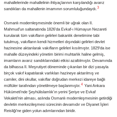
mahallelerinde mahallelinin ihtiyaçlarının karşılandığı avarız
3
sandıkları da mahallenin imamının sorumluluğundaydı.
Osmanlı modernleşmesinde önemli bir uğrak olan II.
Mahmud’un saltanatında 1826’da Evkaf-ı Hümayun Nezareti
kurularak tüm vakıfların gelirleri bakanlık denetimine tabi
tutulmuş, vakıfların kendi hizmetleri dışındaki gelirleri devlet
hazinesine aktarılarak vakıfların gelirleri kısılmıştır. 1829’da ise
mahalle düzeyindeki yönetim birimi muhtarlık haline gelmiş,
imamların avarız sandıklarındaki etkisi azaltılmıştır. Devamında
da bilhassa II. Meşrutiyet döneminde çıkarılan bir dizi yasayla
birçok vakıf kapatılarak varlıkları hazineye aktarılmış ve
camiler, dini okullar, vakıflar doğrudan merkezi idareye bağlı
4
müftüler tarafından yönetilmeye başlanmıştır.
Yani Ankara
Hükümeti’nde Şeyhülislamlık’ın yerini Şeriye ve Evkaf
Vekaleti’nin alması, aslında Osmanlı modernleşmesinin getirdiği
devletin merkezileşmesi sürecinin devamıdır ve Diyanet İşleri
Reisliği’ne giden yolun adımlarından biridir.