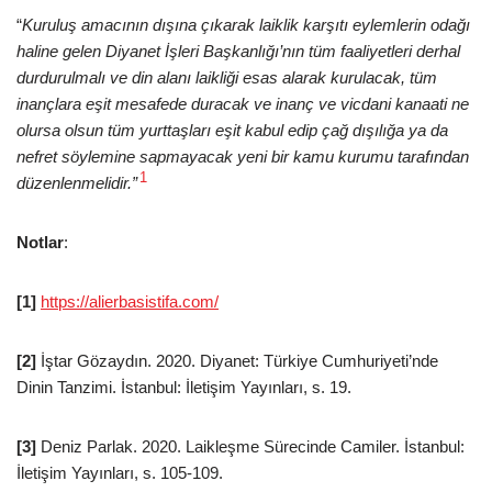
“
Kuruluş amacının dışına çıkarak laiklik karşıtı eylemlerin odağı
haline gelen Diyanet İşleri Başkanlığı’nın tüm faaliyetleri derhal
durdurulmalı ve din alanı laikliği esas alarak kurulacak, tüm
inançlara eşit mesafede duracak ve inanç ve vicdani kanaati ne
olursa olsun tüm yurttaşları eşit kabul edip çağ dışılığa ya da
nefret söylemine sapmayacak yeni bir kamu kurumu tarafından
1
düzenlenmelidir.”
Notlar
:
[1]
https://alierbasistifa.com/
[2]
İştar Gözaydın. 2020. Diyanet: Türkiye Cumhuriyeti’nde
Dinin Tanzimi. İstanbul: İletişim Yayınları, s. 19.
[3]
Deniz Parlak. 2020. Laikleşme Sürecinde Camiler. İstanbul:
İletişim Yayınları, s. 105-109.