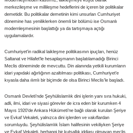
merkezileşme ve millileşme hedeflerini de içeren bir politikalar
demetidir. Bu politikalar demetinin kimi unsurları Cumhuriyet
dönemine has yeniliklerken önemli bir bölümü ise Osmanlı
modernleşmesinin başlattığı ya da tartışmaya açtığı
uygulamalardır.
Cumhuriyet’in radikal laikleşme politikasının ipuçları, henüz
Saltanat ve Hilafet’le hesaplaşmanın başlatılamadığı Birinci
Meclis döneminde de mevcuttu. Din alanında yetkili kurumların
idari yapıdaki ağırlığının azaltılması politikası, Cumhuriyet’e
kıyasla daha ılımlı bir biçimde de olsa Birinci Meclis’le başladı.
Osmanlı Devleti’nde Şeyhülislamlık dini işlerin yanı sıra hukuki,
adli, ilmi, idari ve siyasi görevler de icra eden bir kurumken 4
Mayıs 1920’de Ankara Hükümeti’ne bağlı olarak kurulan Şeriye
ve Evkaf Vekaleti, yalnızca dini işlerden ve vakıflardan
sorumluydu. Şeyhülislamlık İslam halifesinin vekiliyken Şeriye
ve Evkaf Vekaleti, herhangi bir kutsallık iddiası olmayan meclis