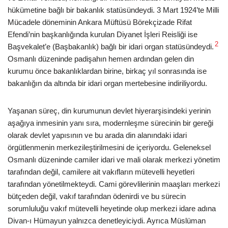
hükümetine bağlı bir bakanlık statüsündeydi. 3 Mart 1924’te Milli
Mücadele döneminin Ankara Müftüsü Börekçizade Rifat
Efendi’nin başkanlığında kurulan Diyanet İşleri Reisliği ise
2
Başvekalet’e (Başbakanlık) bağlı bir idari organ statüsündeydi.
Osmanlı düzeninde padişahın hemen ardından gelen din
kurumu önce bakanlıklardan birine, birkaç yıl sonrasında ise
bakanlığın da altında bir idari organ mertebesine indiriliyordu.
Yaşanan süreç, din kurumunun devlet hiyerarşisindeki yerinin
aşağıya inmesinin yanı sıra, modernleşme sürecinin bir gereği
olarak devlet yapısının ve bu arada din alanındaki idari
örgütlenmenin merkezileştirilmesini de içeriyordu. Geleneksel
Osmanlı düzeninde camiler idari ve mali olarak merkezi yönetim
tarafından değil, camilere ait vakıfların mütevelli heyetleri
tarafından yönetilmekteydi. Cami görevlilerinin maaşları merkezi
bütçeden değil, vakıf tarafından ödenirdi ve bu sürecin
sorumluluğu vakıf mütevelli heyetinde olup merkezi idare adına
Divan-ı Hümayun yalnızca denetleyiciydi. Ayrıca Müslüman