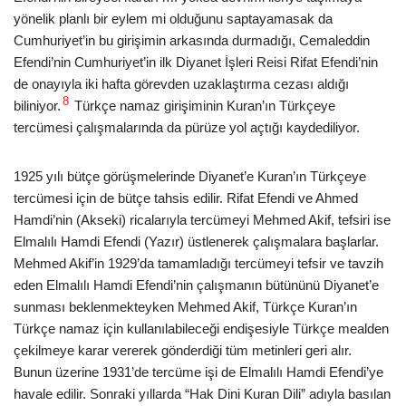
yönelik planlı bir eylem mi olduğunu saptayamasak da
Cumhuriyet’in bu girişimin arkasında durmadığı, Cemaleddin
Efendi’nin Cumhuriyet’in ilk Diyanet İşleri Reisi Rifat Efendi’nin
de onayıyla iki hafta görevden uzaklaştırma cezası aldığı
8
biliniyor.
Türkçe namaz girişiminin Kuran’ın Türkçeye
tercümesi çalışmalarında da pürüze yol açtığı kaydediliyor.
1925 yılı bütçe görüşmelerinde Diyanet’e Kuran’ın Türkçeye
tercümesi için de bütçe tahsis edilir. Rifat Efendi ve Ahmed
Hamdi’nin (Akseki) ricalarıyla tercümeyi Mehmed Akif, tefsiri ise
Elmalılı Hamdi Efendi (Yazır) üstlenerek çalışmalara başlarlar.
Mehmed Akif’in 1929’da tamamladığı tercümeyi tefsir ve tavzih
eden Elmalılı Hamdi Efendi’nin çalışmanın bütününü Diyanet’e
sunması beklenmekteyken Mehmed Akif, Türkçe Kuran’ın
Türkçe namaz için kullanılabileceği endişesiyle Türkçe mealden
çekilmeye karar vererek gönderdiği tüm metinleri geri alır.
Bunun üzerine 1931’de tercüme işi de Elmalılı Hamdi Efendi’ye
havale edilir. Sonraki yıllarda “Hak Dini Kuran Dili” adıyla basılan