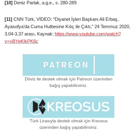
[10]
Deniz Parlak, a.g.e., s. 280-289
[11]
CNN Türk, VİDEO: “Diyanet İşleri Başkanı Ali Erbaş,
Ayasofya’da Cuma Hutbesine Kılıç ile Çıktı,” 24 Temmuz 2020,
3.04-3.37 arası, Kaynak:
https://www.youtube.com/watch?
v=yBYeKIkPK6c
Döviz ile destek olmak için Patreon üzerinden
bağış yapabilirsiniz.
Türk Lirasıyla destek olmak için Kreosus
üzerinden bağış yapabilirsiniz.