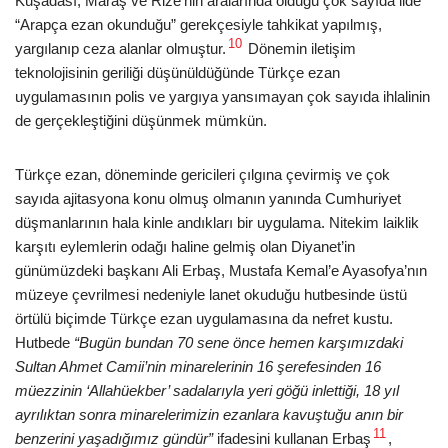
Kuşadası, Maraş ve Rize’nin aralarında olduğu çok sayıda ilde
“Arapça ezan okunduğu” gerekçesiyle tahkikat yapılmış,
10
yargılanıp ceza alanlar olmuştur.
Dönemin iletişim
teknolojisinin geriliği düşünüldüğünde Türkçe ezan
uygulamasının polis ve yargıya yansımayan çok sayıda ihlalinin
de gerçekleştiğini düşünmek mümkün.
Türkçe ezan, döneminde gericileri çılgına çevirmiş ve çok
sayıda ajitasyona konu olmuş olmanın yanında Cumhuriyet
düşmanlarının hala kinle andıkları bir uygulama. Nitekim laiklik
karşıtı eylemlerin odağı haline gelmiş olan Diyanet’in
günümüzdeki başkanı Ali Erbaş, Mustafa Kemal’e Ayasofya’nın
müzeye çevrilmesi nedeniyle lanet okuduğu hutbesinde üstü
örtülü biçimde Türkçe ezan uygulamasına da nefret kustu.
Hutbede
“Bugün bundan 70 sene önce hemen karşımızdaki
Sultan Ahmet Camii’nin minarelerinin 16 şerefesinden 16
müezzinin ‘Allahüekber’ sadalarıyla yeri göğü inlettiği, 18 yıl
ayrılıktan sonra minarelerimizin ezanlara kavuştuğu anın bir
11
benzerini yaşadığımız gündür”
ifadesini kullanan Erbaş
,