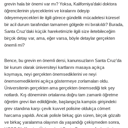
grevin hala bir önemi var mı? Yoksa, Kaliforniya’daki doktora
öğrencilerinin yiyeceklerini ve kiralarını ödeyip
ödeyemeyecekleri ile ilgili görece gündelik mücadelesi küresel
bir acil durum tarafından tamamen gölgede mi bırakıldı? Burada,
Santa Cruz’daki küçük hareketimizle ilgili size iletebileceğim
birçok detay var, ama, eğer varsa, böyle detaylar gerçekten
önemli mi?
Bence, bu grevin en önemli dersi, kanunsuzların Santa Cruz’da
bir kurum olarak üniversiteyi kartlarını masaya açıkça
koymaya, neyi gerçekten önemsediklerini ve neyi
önemsemediklerini açıkça göstermeye zorlamaları oldu.
Üniversitenin gerçekten ama gerçekten önemsediği tek şey
notlardı. Kış döneminin ortalarına doğru tam zamanlı öğretme
öğretim grevi ilan edildiğinde, başlangıçta kampüs girişindeki
grev standına karşı çevik kuvvet polisine oldukça cömert
harcama yapıldı. Ancak polisle birkaç gün süren, birçok gözaltı
ve birkaç yaralanma olayının da yaşandığı çekişmeden sonra,