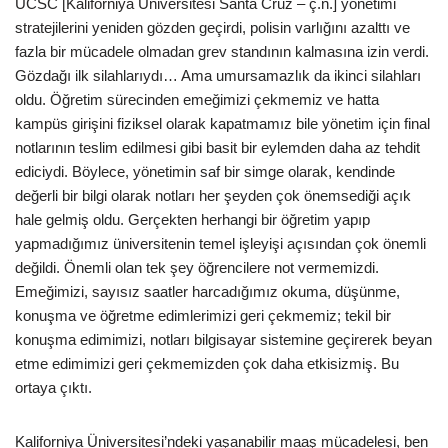
UCSC [Kaliforniya Üniversitesi Santa Cruz – ç.n.] yönetimi
stratejilerini yeniden gözden geçirdi, polisin varlığını azalttı ve
fazla bir mücadele olmadan grev standının kalmasına izin verdi.
Gözdağı ilk silahlarıydı… Ama umursamazlık da ikinci silahları
oldu. Öğretim sürecinden emeğimizi çekmemiz ve hatta
kampüs girişini fiziksel olarak kapatmamız bile yönetim için final
notlarının teslim edilmesi gibi basit bir eylemden daha az tehdit
ediciydi. Böylece, yönetimin saf bir simge olarak, kendinde
değerli bir bilgi olarak notları her şeyden çok önemsediği açık
hale gelmiş oldu. Gerçekten herhangi bir öğretim yapıp
yapmadığımız üniversitenin temel işleyişi açısından çok önemli
değildi. Önemli olan tek şey öğrencilere not vermemizdi.
Emeğimizi, sayısız saatler harcadığımız okuma, düşünme,
konuşma ve öğretme edimlerimizi geri çekmemiz; tekil bir
konuşma edimimizi, notları bilgisayar sistemine geçirerek beyan
etme edimimizi geri çekmemizden çok daha etkisizmiş. Bu
ortaya çıktı.
Kaliforniya Üniversitesi’ndeki yaşanabilir maaş mücadelesi, ben