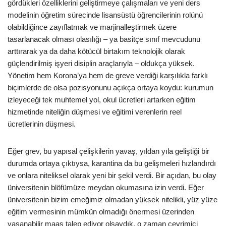
gördükleri özelliklerini geliştirmeye çalışmaları ve yeni ders
modelinin öğretim sürecinde lisansüstü öğrencilerinin rolünü
olabildiğince zayıflatmak ve marjinalleştirmek üzere
tasarlanacak olması olasılığı – ya basitçe sınıf mevcudunu
arttırarak ya da daha kötücül birtakım teknolojik olarak
güçlendirilmiş işyeri disiplin araçlarıyla – oldukça yüksek.
Yönetim hem Korona’ya hem de greve verdiği karşılıkla farklı
biçimlerde de olsa pozisyonunu açıkça ortaya koydu: kurumun
izleyeceği tek muhtemel yol, okul ücretleri artarken eğitim
hizmetinde niteliğin düşmesi ve eğitimi verenlerin reel
ücretlerinin düşmesi.
Eğer grev, bu yapısal çelişkilerin yavaş, yıldan yıla geliştiği bir
durumda ortaya çıktıysa, karantina da bu gelişmeleri hızlandırdı
ve onlara niteliksel olarak yeni bir şekil verdi. Bir açıdan, bu olay
üniversitenin blöfümüze meydan okumasına izin verdi. Eğer
üniversitenin bizim emeğimiz olmadan yüksek nitelikli, yüz yüze
eğitim vermesinin mümkün olmadığı önermesi üzerinden
yaşanabilir maaş talep ediyor olsaydık, o zaman çevrimiçi