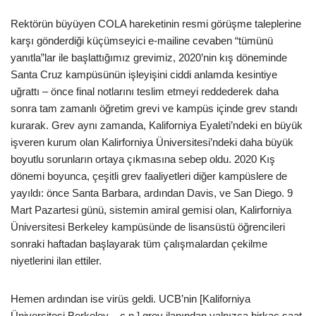
Rektörün büyüyen COLA hareketinin resmi görüşme taleplerine
karşı gönderdiği küçümseyici e-mailine cevaben “tümünü
yanıtla”lar ile başlattığımız grevimiz, 2020’nin kış döneminde
Santa Cruz kampüsünün işleyişini ciddi anlamda kesintiye
uğrattı – önce final notlarını teslim etmeyi reddederek daha
sonra tam zamanlı öğretim grevi ve kampüs içinde grev standı
kurarak. Grev aynı zamanda, Kaliforniya Eyaleti’ndeki en büyük
işveren kurum olan Kalirforniya Üniversitesi’ndeki daha büyük
boyutlu sorunların ortaya çıkmasına sebep oldu. 2020 Kış
dönemi boyunca, çeşitli grev faaliyetleri diğer kampüslere de
yayıldı: önce Santa Barbara, ardından Davis, ve San Diego. 9
Mart Pazartesi günü, sistemin amiral gemisi olan, Kalirforniya
Üniversitesi Berkeley kampüsünde de lisansüstü öğrencileri
sonraki haftadan başlayarak tüm çalışmalardan çekilme
niyetlerini ilan ettiler.
Hemen ardından ise virüs geldi. UCB’nin [Kaliforniya
Üniversitesi Berkeley – ç.n.] grev ilanından yalnızca birkaç saat