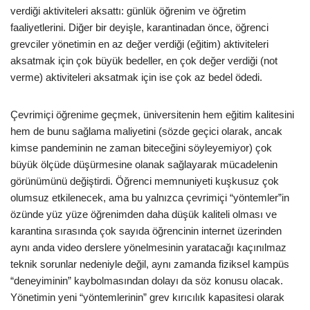
verdiği aktiviteleri aksattı: günlük öğrenim ve öğretim
faaliyetlerini. Diğer bir deyişle, karantinadan önce, öğrenci
grevciler yönetimin en az değer verdiği (eğitim) aktiviteleri
aksatmak için çok büyük bedeller, en çok değer verdiği (not
verme) aktiviteleri aksatmak için ise çok az bedel ödedi.
Çevrimiçi öğrenime geçmek, üniversitenin hem eğitim kalitesini
hem de bunu sağlama maliyetini (sözde geçici olarak, ancak
kimse pandeminin ne zaman biteceğini söyleyemiyor) çok
büyük ölçüde düşürmesine olanak sağlayarak mücadelenin
görünümünü değiştirdi. Öğrenci memnuniyeti kuşkusuz çok
olumsuz etkilenecek, ama bu yalnızca çevrimiçi “yöntemler”in
özünde yüz yüze öğrenimden daha düşük kaliteli olması ve
karantina sırasında çok sayıda öğrencinin internet üzerinden
aynı anda video derslere yönelmesinin yaratacağı kaçınılmaz
teknik sorunlar nedeniyle değil, aynı zamanda fiziksel kampüs
“deneyiminin” kaybolmasından dolayı da söz konusu olacak.
Yönetimin yeni “yöntemlerinin” grev kırıcılık kapasitesi olarak