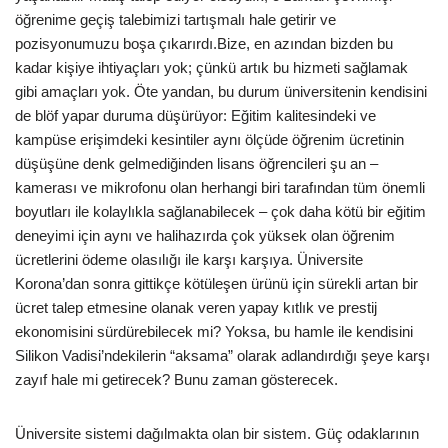
öğrenime geçiş talebimizi tartışmalı hale getirir ve
pozisyonumuzu boşa çıkarırdı.Bize, en azından bizden bu
kadar kişiye ihtiyaçları yok; çünkü artık bu hizmeti sağlamak
gibi amaçları yok. Öte yandan, bu durum üniversitenin kendisini
de blöf yapar duruma düşürüyor: Eğitim kalitesindeki ve
kampüse erişimdeki kesintiler aynı ölçüde öğrenim ücretinin
düşüşüne denk gelmediğinden lisans öğrencileri şu an –
kamerası ve mikrofonu olan herhangi biri tarafından tüm önemli
boyutları ile kolaylıkla sağlanabilecek – çok daha kötü bir eğitim
deneyimi için aynı ve halihazırda çok yüksek olan öğrenim
ücretlerini ödeme olasılığı ile karşı karşıya. Üniversite
Korona’dan sonra gittikçe kötüleşen ürünü için sürekli artan bir
ücret talep etmesine olanak veren yapay kıtlık ve prestij
ekonomisini sürdürebilecek mi? Yoksa, bu hamle ile kendisini
Silikon Vadisi’ndekilerin “aksama” olarak adlandırdığı şeye karşı
zayıf hale mi getirecek? Bunu zaman gösterecek.
Üniversite sistemi dağılmakta olan bir sistem. Güç odaklarının