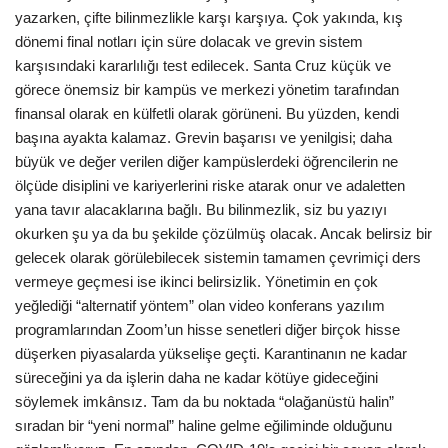
yazarken, çifte bilinmezlikle karşı karşıya. Çok yakında, kış
dönemi final notları için süre dolacak ve grevin sistem
karşısındaki kararlılığı test edilecek. Santa Cruz küçük ve
görece önemsiz bir kampüs ve merkezi yönetim tarafından
finansal olarak en külfetli olarak görüneni. Bu yüzden, kendi
başına ayakta kalamaz. Grevin başarısı ve yenilgisi; daha
büyük ve değer verilen diğer kampüslerdeki öğrencilerin ne
ölçüde disiplini ve kariyerlerini riske atarak onur ve adaletten
yana tavır alacaklarına bağlı. Bu bilinmezlik, siz bu yazıyı
okurken şu ya da bu şekilde çözülmüş olacak. Ancak belirsiz bir
gelecek olarak görülebilecek sistemin tamamen çevrimiçi ders
vermeye geçmesi ise ikinci belirsizlik. Yönetimin en çok
yeğlediği “alternatif yöntem” olan video konferans yazılım
programlarından Zoom’un hisse senetleri diğer birçok hisse
düşerken piyasalarda yükselişe geçti. Karantinanın ne kadar
süreceğini ya da işlerin daha ne kadar kötüye gideceğini
söylemek imkânsız. Tam da bu noktada “olağanüstü halin”
sıradan bir “yeni normal” haline gelme eğiliminde olduğunu