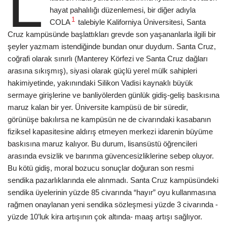
L
hayat pahalılığı düzenlemesi, bir diğer adıyla
1
COLA
talebiyle Kaliforniya Üniversitesi, Santa
Cruz kampüsünde başlattıkları grevde son yaşananlarla ilgili bir
şeyler yazmam istendiğinde bundan onur duydum. Santa Cruz,
coğrafi olarak sınırlı (Manterey Körfezi ve Santa Cruz dağları
arasına sıkışmış), siyasi olarak güçlü yerel mülk sahipleri
hakimiyetinde, yakınındaki Silikon Vadisi kaynaklı büyük
sermaye girişlerine ve banliyölerden günlük gidiş-geliş baskısına
maruz kalan bir yer. Üniversite kampüsü de bir süredir,
görünüşe bakılırsa ne kampüsün ne de civarındaki kasabanın
fiziksel kapasitesine aldırış etmeyen merkezi idarenin büyüme
baskısına maruz kalıyor. Bu durum, lisansüstü öğrencileri
arasında evsizlik ve barınma güvencesizliklerine sebep oluyor.
Bu kötü gidiş, moral bozucu sonuçlar doğuran son resmi
sendika pazarlıklarında ele alınmadı. Santa Cruz kampüsündeki
sendika üyelerinin yüzde 85 civarında “hayır” oyu kullanmasına
rağmen onaylanan yeni sendika sözleşmesi yüzde 3 civarında -
yüzde 10’luk kira artışının çok altında- maaş artışı sağlıyor.