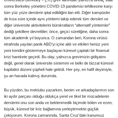
sonra Berkeley yönetimi COVID-19 pandemisi tehlikesine karşı
tüm yüz yüze derslerin iptal edildiğini ilan etti. Diğer kampüsler
de kısa süre içinde aynı yöntemi takip ederek tüm dersleri ve
diğer üniversite aktivitelerini bürokratların “alternatif yöntemler”
dediği şekillere devrettiler; önce, geçici süreliğine, daha sonra
tüm akademik yıl boyunca. O zamandan beri, Korona virüsü
etrafında yayılan panik ABD’yi içine aldı ve etkileri henüz yeni
yeni kendini göstermeye başlayan küresel çaptaki bir finansal
krizi harekete geçirdi. Bu olay, yalnızca grevimizin gidişatını
değil, genel olarak üniversite sistemini ve belki de bizzat küresel
kapitalist düzeni şüpheli hale getirdi. Her şey, en hafif deyimiyle,
şu an havada kalmış durumda.
Bu yüzden, bu mektubu yazarken, benim ve arkadaşlarımın son
iki aydır parçası olduğu oldukça yerel ve tikel bir mücadelenin
derslerini onu son anda ve beklenmedik biçimde bölen ve ezen;
büyük, küresel bir kriz bağlamına yerleştirmekte güçlük
çekiyorum. Korona zamanında, Santa Cruz’daki kanunsuz