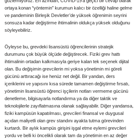
gözlemliyoruz. En azından, COVID-19’a geçici bir cevap olarak
ortaya konan “yöntemin” kurumun kalıcı bir özelliği haline gelme
ve pandeminin Birleşik Devletler’de yüksek öğrenimin seyrini
sonsuza kadar değiştirme ihtimalinin oldukça yüksek olduğunu
söyleyebiliriz.
Öyleyse bu, grevdeki lisansüstü öğrencilerinin stratejik
durumunu çok büyük ölçüde değiştirecek. Fiziki grev hattı
ihtimalinin ortadan kalkmasıyla geriye kalan tek seçenek dijital
olan. Bu değişimin grevcilerin mi yoksa yönetimin mi göreli
gücünü arttıracağı ise henüz net değil. Bir yandan, ders
içeriklerini ve yapısını kısa sürede tamamen değiştirme fırsatı,
yönetimin lisansüstü öğrenci işçilerin notları vermeme gücünü
denetleme, bilgisayarla notlandırma ya da diğer taktik ve
teknolojilerle zayıflatmasına olanak sağlayabilir. Diğer yandansa,
fiziki kampüsün kapatılması, grevcileri finansal ve duygusal
açıdan maliyetli olan grev standını ayakta tutma görevinden
kurtardı. Bir aylık kampüs girişini işgal etme eylemi grevcileri
yordu ve belli ki öncelikli olarak tam da yönetimin en az değer