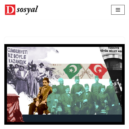
İçeriğe
geç