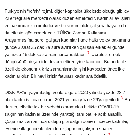
Türkiye’nin “refah” rejimi, diğer kapitalist ülkelerde olduğu gibi ev
içi emeği aile merkezli olarak düzenlemektedir. Kadınlar ev işleri
ve bakımdan sorumludur ve bu sorumluluk çalışma hayatında
da etkisini göstermektedir. TÜİK’in Zaman Kullanımı
Araştırması’na göre, çalışan kadınlar hane halkı ve ev bakımına
günde 3 saat 35 dakika süre ayırırken çalışan erkekler günde
7
yalnızca 46 dakika zaman harcamaktadır.
Ücretsiz emek
döngüsünü bir şekilde devam ettiren yine kadındır. Bu nedenle
özellikle ekonomik kriz zamanlarında işini kaybeden öncelikle
kadınlar olur. Bir nevi krizin faturası kadınlara ödetilir.
DİSK-AR’ın yayımladığı verilere göre 2020 yılında yüzde 28,7
8
olan kadın istihdam oranı 2021 yılında yüzde 26’ya geriledi.
Bu
durum, elbette tek bir sebebi olmamakla birlikte COVID-19
salgınının kadınlar üzerinde yarattığı tahribat ile açıklanabilir.
Çoğu kriz zamanında olduğu gibi salgın döneminde de kadınlar,
evlerine ilk gönderilenler oldu. Çoğunun çalışma saatleri
8