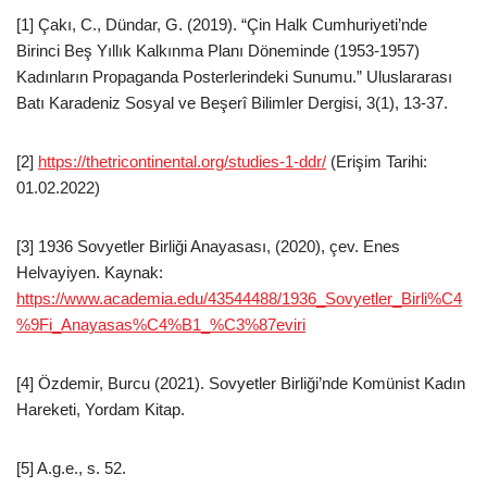
[1] Çakı, C., Dündar, G. (2019). “Çin Halk Cumhuriyeti’nde
Birinci Beş Yıllık Kalkınma Planı Döneminde (1953-1957)
Kadınların Propaganda Posterlerindeki Sunumu.” Uluslararası
Batı Karadeniz Sosyal ve Beşerî Bilimler Dergisi, 3(1), 13-37.
[2]
https://thetricontinental.org/studies-1-ddr/
(Erişim Tarihi:
01.02.2022)
[3] 1936 Sovyetler Birliği Anayasası, (2020), çev. Enes
Helvayiyen. Kaynak:
https://www.academia.edu/43544488/1936_Sovyetler_Birli%C4
%9Fi_Anayasas%C4%B1_%C3%87eviri
[4] Özdemir, Burcu (2021). Sovyetler Birliği’nde Komünist Kadın
Hareketi, Yordam Kitap.
[5] A.g.e., s. 52.