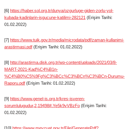
[6]
https://haber.sol.org.tr/dunya/ozgurluge-giden-zorlu-yol-
kubada-kadinlarin-isgucune-katilimi-282121
(Erişim Tarihi:
01.02.2022)
[7]
https://www.tuik.gov.tr/media/microdata/pdf/zaman-kullanimi-
arastirmasi.pdf
(Erişim Tarihi: 01.02.2022)
[8]
http://arastirma.disk.org.tr/wp-content/uploads/2021/03/8-
MART-2021-Kad%C4%B1n-
%C4%B0%C5%9Fg%C3%BCc%C3%BCn%C3%BCn-Durumu-
Raporu.pdf
(Erişim Tarihi: 01.02.2022)
[9]
https://www.genel-is.org.tr/kres-isveren-
sorumlulugudur,2,19498#.Ye5k9vVBzFo
(Erişim Tarihi:
01.02.2022)
[10]
https://www.mevzuat.gov.tr/File/GeneratePdf?