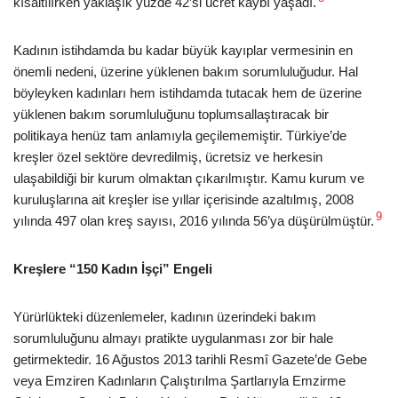
kısaltılırken yaklaşık yüzde 42’si ücret kaybı yaşadı.
Kadının istihdamda bu kadar büyük kayıplar vermesinin en
önemli nedeni, üzerine yüklenen bakım sorumluluğudur. Hal
böyleyken kadınları hem istihdamda tutacak hem de üzerine
yüklenen bakım sorumluluğunu toplumsallaştıracak bir
politikaya henüz tam anlamıyla geçilememiştir. Türkiye’de
kreşler özel sektöre devredilmiş, ücretsiz ve herkesin
ulaşabildiği bir kurum olmaktan çıkarılmıştır. Kamu kurum ve
kuruluşlarına ait kreşler ise yıllar içerisinde azaltılmış, 2008
9
yılında 497 olan kreş sayısı, 2016 yılında 56’ya düşürülmüştür.
Kreşlere “150 Kadın İşçi” Engeli
Yürürlükteki düzenlemeler, kadının üzerindeki bakım
sorumluluğunu almayı pratikte uygulanması zor bir hale
getirmektedir. 16 Ağustos 2013 tarihli Resmî Gazete’de Gebe
veya Emziren Kadınların Çalıştırılma Şartlarıyla Emzirme