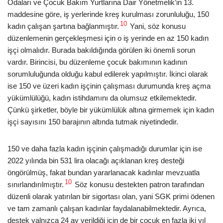
Odaları ve Çocuk Bakım Yurtlarına Dair Yönetmelik’in 13.
maddesine göre, iş yerlerinde kreş kurulması zorunluluğu, 150
10
kadın çalışan şartına bağlanmıştır.
Yani, söz konusu
düzenlemenin gerçekleşmesi için o iş yerinde en az 150 kadın
işçi olmalıdır. Burada bakıldığında görülen iki önemli sorun
vardır. Birincisi, bu düzenleme çocuk bakımının kadının
sorumluluğunda olduğu kabul edilerek yapılmıştır. İkinci olarak
ise 150 ve üzeri kadın işçinin çalışması durumunda kreş açma
yükümlülüğü, kadın istihdamını da olumsuz etkilemektedir.
Çünkü şirketler, böyle bir yükümlülük altına girmemek için kadın
işçi sayısını 150 barajının altında tutmak niyetindedir.
150 ve daha fazla kadın işçinin çalışmadığı durumlar için ise
2022 yılında bin 531 lira olacağı açıklanan kreş desteği
öngörülmüş, fakat bundan yararlanacak kadınlar mevzuatla
10
sınırlandırılmıştır.
Söz konusu destekten patron tarafından
düzenli olarak yatırılan bir sigortası olan, yani SGK primi ödenen
ve tam zamanlı çalışan kadınlar faydalanabilmektedir. Ayrıca,
destek yalnızca 24 ay verildiği için de bir çocuk en fazla iki yıl