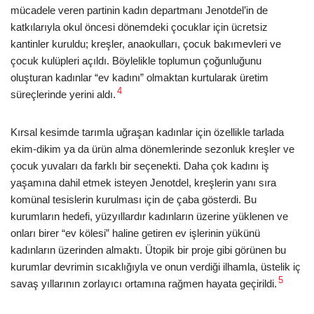
mücadele veren partinin kadın departmanı Jenotdel’in de
katkılarıyla okul öncesi dönemdeki çocuklar için ücretsiz
kantinler kuruldu; kreşler, anaokulları, çocuk bakımevleri ve
çocuk kulüpleri açıldı. Böylelikle toplumun çoğunluğunu
oluşturan kadınlar “ev kadını” olmaktan kurtularak üretim
4
süreçlerinde yerini aldı.
Kırsal kesimde tarımla uğraşan kadınlar için özellikle tarlada
ekim-dikim ya da ürün alma dönemlerinde sezonluk kreşler ve
çocuk yuvaları da farklı bir seçenekti. Daha çok kadını iş
yaşamına dahil etmek isteyen Jenotdel, kreşlerin yanı sıra
komünal tesislerin kurulması için de çaba gösterdi. Bu
kurumların hedefi, yüzyıllardır kadınların üzerine yüklenen ve
onları birer “ev kölesi” haline getiren ev işlerinin yükünü
kadınların üzerinden almaktı. Ütopik bir proje gibi görünen bu
kurumlar devrimin sıcaklığıyla ve onun verdiği ilhamla, üstelik iç
5
savaş yıllarının zorlayıcı ortamına rağmen hayata geçirildi.