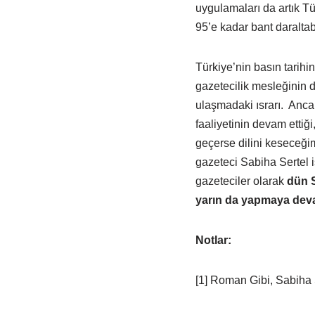
uygulamaları da artık T
95’e kadar bant daralt
Türkiye’nin basın tarih
gazetecilik mesleğinin
ulaşmadaki ısrarı. Anca
faaliyetinin devam ettiğ
geçerse dilini keseceğim
gazeteci Sabiha Sertel i
gazeteciler olarak
dün 
yarın da yapmaya dev
Notlar:
[1] Roman Gibi, Sabiha S