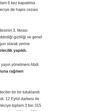
 tam 6 kez kapatılma
teciye de hapis cezası
sinin 3. fıkrası
tirdiği gizliliği ve genel
gun olarak yerine
ecilik yapıldı.
el yayın yönetmeni Abdi
Buna rağmen
ciler bir bir tutuklandı
i. 12 Eylül darbesi ile
eteciye toplam 3 bin 315