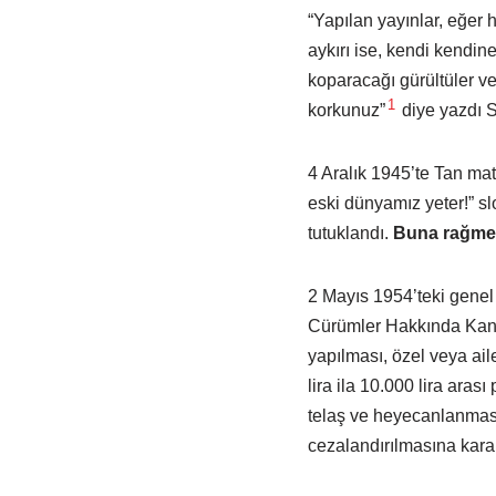
“Yapılan yayınlar, eğer h
aykırı ise, kendi kendine
koparacağı gürültüler ve
1
korkunuz”
diye yazdı S
4 Aralık 1945’te Tan mat
eski dünyamız yeter!” sl
tutuklandı.
Buna rağmen 
2 Mayıs 1954’teki genel
Cürümler Hakkında Kanun’
yapılması, özel veya ai
lira ila 10.000 lira aras
telaş ve heyecanlanması
cezalandırılmasına karar