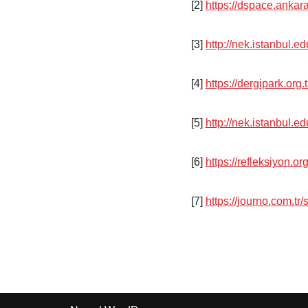
[2]
https://dspace.ankar
[3]
http://nek.istanbul.
[4]
https://dergipark.org.
[5]
http://nek.istanbul.
[6]
https://refleksiyon.or
[7]
https://journo.com.tr/