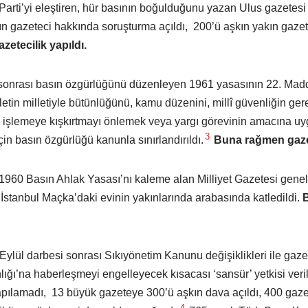
ti’yi eleştiren, hür basının boğulduğunu yazan Ulus gazetesi
kın gazeteci hakkında soruşturma açıldı, 200’ü aşkın yakın gaze
etecilik yapıldı.
sonrası basın özgürlüğünü düzenleyen 1961 yasasının 22. Madde
letin milletiyle bütünlüğünü, kamu düzenini, millî güvenliğin gerek
ç işlemeye kışkırtmayı önlemek veya yargı görevinin amacına uy
3
çin basın özgürlüğü kanunla sınırlandırıldı.
Buna rağmen gazet
n, 1960 Basın Ahlak Yasası’nı kaleme alan Milliyet Gazetesi gen
İstanbul Maçka’daki evinin yakınlarında arabasında katledildi.
Eylül darbesi sonrası Sıkıyönetim Kanunu değişiklikleri ile gazete
ğı’na haberleşmeyi engelleyecek kısacası ‘sansür’ yetkisi verild
yapılamadı, 13 büyük gazeteye 300’ü aşkın dava açıldı, 400 gaz
4