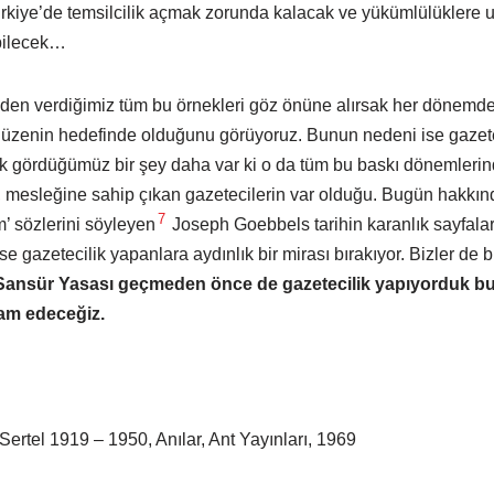
ürkiye’de temsilcilik açmak zorunda kalacak ve yükümlülüklere
abilecek…
inden verdiğimiz tüm bu örnekleri göz önüne alırsak her dönemde
 düzenin hedefinde olduğunu görüyoruz. Bunun nedeni ise gazet
k gördüğümüz bir şey daha var ki o da tüm bu baskı dönemlerin
i, mesleğine sahip çıkan gazetecilerin var olduğu. Bugün hakkın
7
’ sözlerini söyleyen
Joseph Goebbels tarihin karanlık sayfala
se gazetecilik yapanlara aydınlık bir mirası bırakıyor. Bizler de
Sansür Yasası geçmeden önce de gazetecilik yapıyorduk b
am edeceğiz.
ertel 1919 – 1950, Anılar, Ant Yayınları, 1969