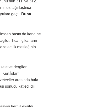
nunu’nun 311. ve 312.
ilmesi ağırlaştırıcı
ıtlara geçti.
Buna
ğişimden basın da kendine
ıldı. Ticari çıkarların
azetecilik mesleğinin
azete ve dergiler
 ‘Kürt İslam
azeteciler arasında hala
ı sonucu katledildii.
yısı her yıl eksildi,