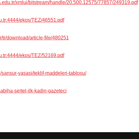
a.edu.tr/xmlui/bitstream/handle/20.500.12575/77857/249319.pdf
edu.tr:4444/ekos/TEZ/46551.pdf
tr/tr/download/article-file/480251
edu.tr:4444/ekos/TEZ/52169.pdf
g/sansur-yasasi/teklif-maddeleri-tablosu/
sabiha-sertel-ilk-kadin-gazeteci