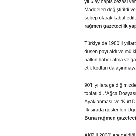
yıl 6 ay hapis cezası ver
Maddeleri değiştirildi ve 
sebep olarak kabul edild
rağmen gazetecilik yapı
Türkiye’de 1980’li yılla
düşen payı aldı ve mülki
halkın haber alma ve ga
etik kodları da aşınmay
90’lı yıllara geldiğimizd
toplatıldı. ‘Ağca Dosyas
Ayaklanması’ ve ‘Kürt Do
ilk sırada gösterilen Uğ
Buna rağmen gazetecili
AKP’li 2000’lere geldiği