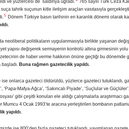
ildi ve yüzlercesi de saldırıya uğradı.
765 sayılı Türk Ceza Ka
suça tahrik suçunun kitle iletişim araçları vasıtasıyla gerçekleştir
5
i.
Dönem Türkiye basın tarihinin en karanlık dönemi olarak kay
ldı.
rda neoliberal politikaların uygulanmasıyla birlikte yaşanan de
yet yapısı değişerek sermayenin kontrolü altına girmesinin yolu aç
zetecinin de haber verme hakkının önüne geçtiği bu dönemde g
a başladı.
Buna rağmen gazetecilik yapıldı.
e ise onlarca gazeteci öldürüldü, yüzlerce gazeteci tutuklandı, g
ı’, ‘Papa-Mafya-Ağca’, ‘Sakıncalı Piyade’, ‘Suçlular ve Güçlüler’,
syası’ gibi çeşitli konuları ele aldığı çalışmalarla araştırmacı g
ur Mumcu 4 Ocak 1993’te aracına yerleştirilen bombanın patlamas
k yapıldı.
mizde ise 800’den fazla gazeteci tutuklandı, yayımlanan gazete sa