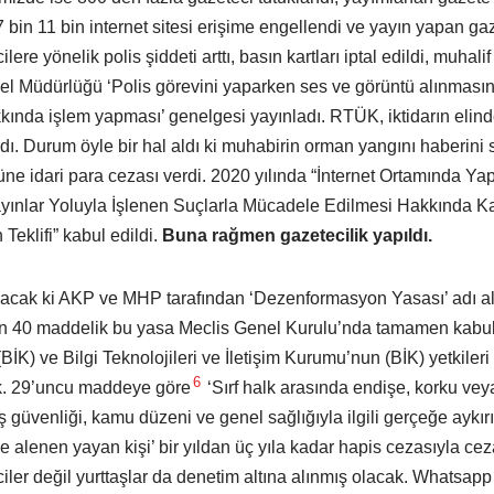
bin 11 bin internet sitesi erişime engellendi ve yayın yapan gaz
lere yönelik polis şiddeti arttı, basın kartları iptal edildi, muha
l Müdürlüğü ‘Polis görevini yaparken ses ve görüntü alınmasın
ında işlem yapması’ genelgesi yayınladı. RTÜK, iktidarın elind
dı. Durum öyle bir hal aldı ki muhabirin orman yangını haberini 
üne idari para cezası verdi. 2020 yılında “İnternet Ortamında Yap
ınlar Yoluyla İşlenen Suçlarla Mücadele Edilmesi Hakkında K
eklifi” kabul edildi.
Buna rağmen gazetecilik yapıldı.
acak ki AKP ve MHP tarafından ‘Dezenformasyon Yasası’ adı alt
ün 40 maddelik bu yasa Meclis Genel Kurulu’nda tamamen kabul
İK) ve Bilgi Teknolojileri ve İletişim Kurumu’nun (BİK) yetkiler
6
ak. 29’uncu maddeye göre
‘Sırf halk arasında endişe, korku ve
ış güvenliği, kamu düzeni ve genel sağlığıyla ilgili gerçeğe aykırı 
e alenen yayan kişi’ bir yıldan üç yıla kadar hapis cezasıyla cez
ler değil yurttaşlar da denetim altına alınmış olacak. Whatsapp