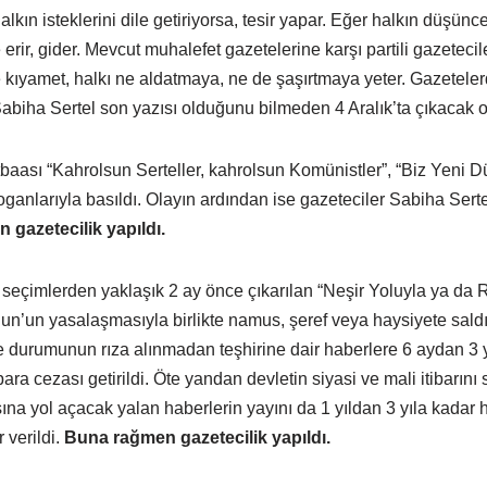
alkın isteklerini dile getiriyorsa, tesir yapar. Eğer halkın düşün
 erir, gider. Mevcut muhalefet gazetelerine karşı partili gazetecil
 kıyamet, halkı ne aldatmaya, ne de şaşırtmaya yeter. Gazeteler
abiha Sertel son yazısı olduğunu bilmeden 4 Aralık’ta çıkacak
baası “Kahrolsun Serteller, kahrolsun Komünistler”, “Biz Yeni D
oganlarıyla basıldı. Olayın ardından ise gazeteciler Sabiha Sert
gazetecilik yapıldı.
 seçimlerden yaklaşık 2 ay önce çıkarılan “Neşir Yoluyla ya da
un yasalaşmasıyla birlikte namus, şeref veya haysiyete saldırıl
le durumunun rıza alınmadan teşhirine dair haberlere 6 aydan 3 
ı para cezası getirildi. Öte yandan devletin siyasi ve mali itibarın
na yol açacak yalan haberlerin yayını da 1 yıldan 3 yıla kadar 
 verildi.
Buna rağmen gazetecilik yapıldı.