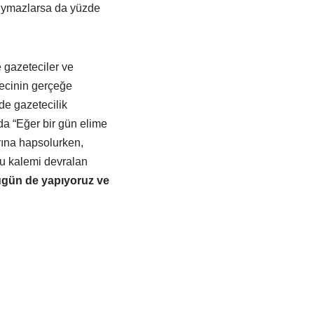
 uymazlarsa da yüzde
 gazeteciler ve
ecinin gerçeğe
de gazetecilik
da “Eğer bir gün elime
rına hapsolurken,
 bu kalemi devralan
ugün de yapıyoruz ve