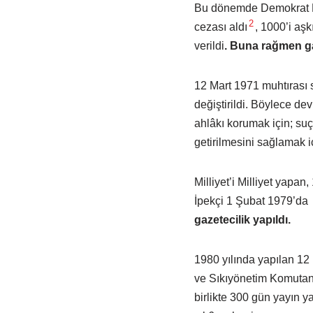
Bu dönemde Demokrat Par
2
cezası aldı
, 1000’i aş
verildi
. Buna rağmen gaz
12 Mart 1971 muhtırası 
değiştirildi. Böylece dev
ahlâkı korumak için; su
getirilmesini sağlamak i
Milliyet’i Milliyet yapa
İpekçi 1 Şubat 1979’da 
gazetecilik yapıldı.
1980 yılında yapılan 12 
ve Sıkıyönetim Komutanlı
birlikte 300 gün yayın 