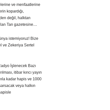
celerine ve menfaatlerine
erin kopardığı,
den değil, halktan
 olan Tan gazetesine…
ünya istemiyoruz! Bize
el ve Zekeriya Sertel
 Radyo İşlenecek Bazı
ması, itibar kırıcı yayın
yıla kadar hapis ve 1000
ı sarsacak veya halkın
hapisle