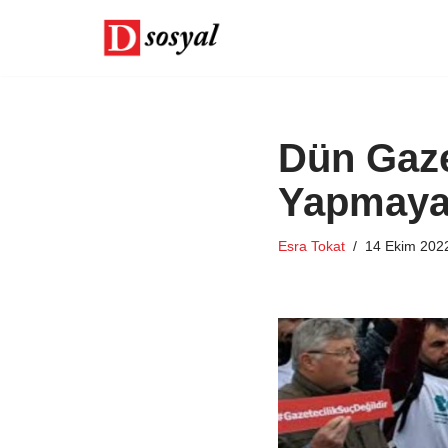
İçeriğe
geç
Dün Gaze
Yapmaya
Esra Tokat
14 Ekim 202