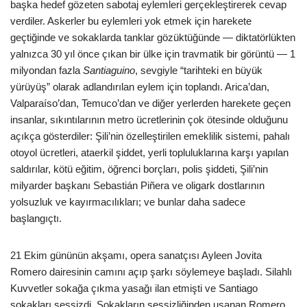
başka hedef gözeten sabotaj eylemleri gerçekleştirerek cevap
verdiler. Askerler bu eylemleri yok etmek için harekete
geçtiğinde ve sokaklarda tanklar gözüktüğünde — diktatörlükten
yalnızca 30 yıl önce çıkan bir ülke için travmatik bir görüntü — 1
milyondan fazla
Santiaguino
, sevgiyle “tarihteki en büyük
yürüyüş” olarak adlandırılan eylem için toplandı. Arica’dan,
Valparaíso’dan, Temuco’dan ve diğer yerlerden harekete geçen
insanlar, sıkıntılarının metro ücretlerinin çok ötesinde olduğunu
açıkça gösterdiler: Şili’nin özelleştirilen emeklilik sistemi, pahalı
otoyol ücretleri, ataerkil şiddet, yerli topluluklarına karşı yapılan
saldırılar, kötü eğitim, öğrenci borçları, polis şiddeti, Şili’nin
milyarder başkanı Sebastián Piñera ve oligark dostlarının
yolsuzluk ve kayırmacılıkları; ve bunlar daha sadece
başlangıçtı.
21 Ekim gününün akşamı, opera sanatçısı Ayleen Jovita
Romero dairesinin camını açıp şarkı söylemeye başladı. Silahlı
Kuvvetler sokağa çıkma yasağı ilan etmişti ve Santiago
sokakları sessizdi. Sokakların sessizliğinden usanan Romero,