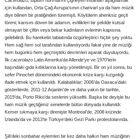
Cacerolazo
, toplum normlarını çiğneyen insanları aşağılamak
için kullanılan, Orta Çağ Avrupa’sının charivari ya da ham müzik
diye bilinen bir pratiğinden türemişti. Köylülerin ahenksiz geçit
töreni; karısını döven bir adamın, evlilikleri bir şekilde kutsal
olmayan bir çiftin veya bekar kadınların evlerinin kapısına
gelebilirdi. Bu hareketin tabiatında özgürleştirici hiçbir şey yoktu.
Hem sağ hem sol tarafından kullanılıyordu fakat yine de müziği
hem bugünkü hem geçmişteki devrimleri aşarak duyuluyordu.
İlk
cacerolazo
Latin Amerika’da Allende’ye ve 1970’lerin
başındaki gıda kıtlıklarına karşı yönetilmişti. Bir on yıl sonra, bu
sefer Pinochet dönemindeki ekonomik krize karşı kızgınlığı
ifade etmek için kullanıldı. Kalabalıklar; 2006’da Oaxaca’daki
gösterilerde, 2011-12 Arjantin’de ve daha yakın bir tarihte,
2019’da, Porto Riko’da seslerini yükseltti. Başka bir deyişle bu
ham müzik geçtiğimiz senelerde bütün dünyada kullanıldı:
Kemer sıkmaya karşı direnişte Montreal’de, 2008 krizinde
İzlanda’da ve 2013’te Türkiye’deki Gezi Parkı protestolarında.
Şili’deki sonbahar eylemleri bir kez daha halkın ham müziğinin