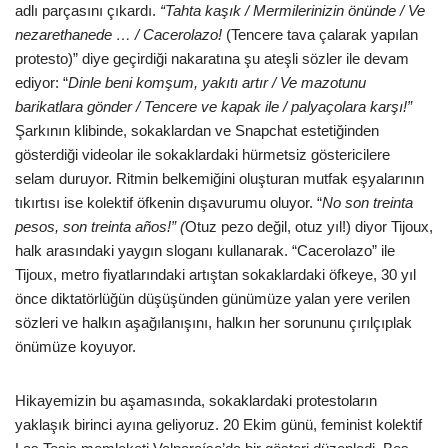
adlı parçasını çıkardı.
“Tahta kaşık / Mermilerinizin önünde / Ve
nezarethanede … / Cacerolazo!
(Tencere tava çalarak yapılan
protesto)” diye geçirdiği nakaratına şu ateşli sözler ile devam
ediyor: “
Dinle beni komşum, yakıtı artır / Ve mazotunu
barikatlara gönder / Tencere ve kapak ile / palyaçolara karşı!”
Şarkının klibinde, sokaklardan ve Snapchat estetiğinden
gösterdiği videolar ile sokaklardaki hürmetsiz göstericilere
selam duruyor. Ritmin belkemiğini oluşturan mutfak eşyalarının
tıkırtısı ise kolektif öfkenin dışavurumu oluyor. “
No son treinta
pesos, son treinta años!” (
Otuz pezo değil, otuz yıl!) diyor Tijoux,
halk arasındaki yaygın sloganı kullanarak. “Cacerolazo” ile
Tijoux, metro fiyatlarındaki artıştan sokaklardaki öfkeye, 30 yıl
önce diktatörlüğün düşüşünden günümüze yalan yere verilen
sözleri ve halkın aşağılanışını, halkın her sorununu çırılçıplak
önümüze koyuyor.
Hikayemizin bu aşamasında, sokaklardaki protestoların
yaklaşık birinci ayına geliyoruz. 20 Ekim günü, feminist kolektif