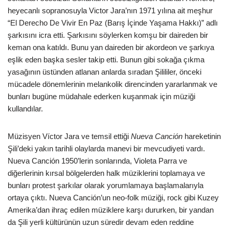
heyecanlı sopranosuyla Victor Jara’nın 1971 yılına ait meşhur
“El Derecho De Vivir En Paz (Barış İçinde Yaşama Hakkı)” adlı
şarkısını icra etti. Şarkısını söylerken komşu bir daireden bir
keman ona katıldı. Bunu yan daireden bir akordeon ve şarkıya
eşlik eden başka sesler takip etti. Bunun gibi sokağa çıkma
yasağının üstünden atlanan anlarda sıradan Şilililer, önceki
mücadele dönemlerinin melankolik direncinden yararlanmak ve
bunları bugüne müdahale ederken kuşanmak için müziği
kullandılar.
Müzisyen Víctor Jara ve temsil ettiği
Nueva Canción
hareketinin
Şili’deki yakın tarihli olaylarda manevi bir mevcudiyeti vardı.
Nueva Canción 1950’lerin sonlarında, Violeta Parra ve
diğerlerinin kırsal bölgelerden halk müziklerini toplamaya ve
bunları protest şarkılar olarak yorumlamaya başlamalarıyla
ortaya çıktı. Nueva Canción’un neo-folk müziği, rock gibi Kuzey
Amerika’dan ihraç edilen müziklere karşı dururken, bir yandan
da Şili yerli kültürünün uzun süredir devam eden reddine