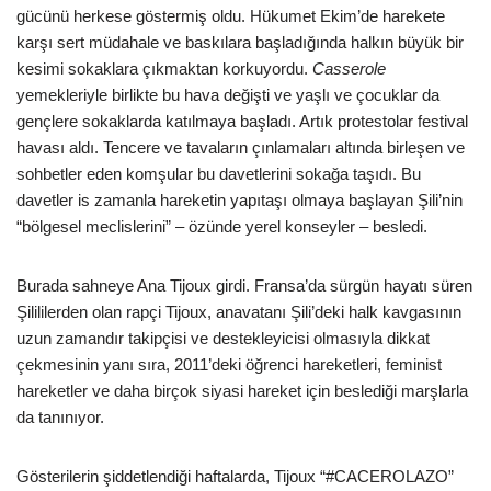
gücünü herkese göstermiş oldu. Hükumet Ekim’de harekete
karşı sert müdahale ve baskılara başladığında halkın büyük bir
kesimi sokaklara çıkmaktan korkuyordu.
Casserole
yemekleriyle birlikte bu hava değişti ve yaşlı ve çocuklar da
gençlere sokaklarda katılmaya başladı. Artık protestolar festival
havası aldı. Tencere ve tavaların çınlamaları altında birleşen ve
sohbetler eden komşular bu davetlerini sokağa taşıdı. Bu
davetler is zamanla hareketin yapıtaşı olmaya başlayan Şili’nin
“bölgesel meclislerini” – özünde yerel konseyler – besledi.
Burada sahneye Ana Tijoux girdi. Fransa’da sürgün hayatı süren
Şilililerden olan rapçi Tijoux, anavatanı Şili’deki halk kavgasının
uzun zamandır takipçisi ve destekleyicisi olmasıyla dikkat
çekmesinin yanı sıra, 2011’deki öğrenci hareketleri, feminist
hareketler ve daha birçok siyasi hareket için beslediği marşlarla
da tanınıyor.
Gösterilerin şiddetlendiği haftalarda, Tijoux “#CACEROLAZO”