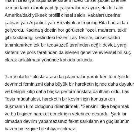
ilhamı Brezilya hapishane sistemindeki cinsel şiddet üzerine
uzman tanık olarak yaptığı çalışmalar ve aynı şekilde Latin
Amerika’daki yüksek profilli cinsel saldırı vakaları üzerine
çalışan yarı Arjantinli yarı Brezilyalı antropolog Rita Laura’dan
geliyordu. Kadına şiddetin hor görülerek “özel, mahrem, tekil”
gibi kodlandığı şeklindeki tezleri Las Tesis’e, cinsel saldırı
tanımlanırken tek bir tecavüzcü tarafından değil; devlet, yargı
sistemi ve polis tarafından da işlenen genel ve evrensel bir suç
olarak anlatılması yönünde katkıda bulundu.
“Un Violador” uluslararası dalgalanmalar yaratırken tüm Şili’de,
devrimci feminizmi daha büyük bir hareketin içinde daha duyulur
ve belirgin kılıp daha başka performanslara da ilham oldu. Las
Tesis müdahalesi, hareketin bir kesimi için konuşurken
düşmanın kim olduğunu dillendirmek, “Sensin!” diye bağırmak
ve bu bilgiden hareket etmek için yeterince cesurdu. Şarkılar
olmadan devrim yapamazsınız fakat şarkıların en güçlüsünün
bazen bir ezgiye bile ihtiyacı olmaz.