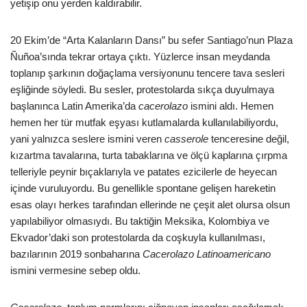
yetişip onu yerden kaldırabilir.
20 Ekim’de “Arta Kalanların Dansı” bu sefer Santiago’nun Plaza
Ñuñoa’sında tekrar ortaya çıktı. Yüzlerce insan meydanda
toplanıp şarkının doğaçlama versiyonunu tencere tava sesleri
eşliğinde söyledi. Bu sesler, protestolarda sıkça duyulmaya
başlanınca Latin Amerika’da
cacerolazo
ismini aldı. Hemen
hemen her tür mutfak eşyası kutlamalarda kullanılabiliyordu,
yani yalnızca seslere ismini veren
casserole
tenceresine değil,
kızartma tavalarına, turta tabaklarına ve ölçü kaplarına çırpma
telleriyle peynir bıçaklarıyla ve patates ezicilerle de heyecan
içinde vuruluyordu. Bu genellikle spontane gelişen hareketin
esas olayı herkes tarafından ellerinde ne çeşit alet olursa olsun
yapılabiliyor olmasıydı. Bu taktiğin Meksika, Kolombiya ve
Ekvador’daki son protestolarda da coşkuyla kullanılması,
bazılarının 2019 sonbaharına
Cacerolazo Latinoamericano
ismini vermesine sebep oldu.