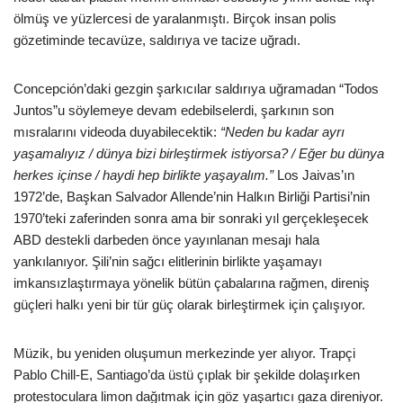
ölmüş ve yüzlercesi de yaralanmıştı. Birçok insan polis
gözetiminde tecavüze, saldırıya ve tacize uğradı.
Concepción’daki gezgin şarkıcılar saldırıya uğramadan “Todos
Juntos”u söylemeye devam edebilselerdi, şarkının son
mısralarını videoda duyabilecektik:
“Neden bu kadar ayrı
yaşamalıyız / dünya bizi birleştirmek istiyorsa? / Eğer bu dünya
herkes içinse / haydi hep birlikte yaşayalım.”
Los Jaivas’ın
1972’de, Başkan Salvador Allende’nin Halkın Birliği Partisi’nin
1970’teki zaferinden sonra ama bir sonraki yıl gerçekleşecek
ABD destekli darbeden önce yayınlanan mesajı hala
yankılanıyor. Şili’nin sağcı elitlerinin birlikte yaşamayı
imkansızlaştırmaya yönelik bütün çabalarına rağmen, direniş
güçleri halkı yeni bir tür güç olarak birleştirmek için çalışıyor.
Müzik, bu yeniden oluşumun merkezinde yer alıyor. Trapçi
Pablo Chill-E, Santiago’da üstü çıplak bir şekilde dolaşırken
protestoculara limon dağıtmak için göz yaşartıcı gaza direniyor.