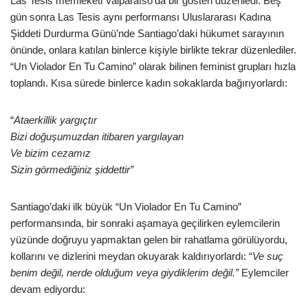
Las Tesis memleketi Valparaíso’da bir gösteri düzenledi. Beş
gün sonra Las Tesis aynı performansı Uluslararası Kadına
Şiddeti Durdurma Günü’nde Santiago’daki hükumet sarayının
önünde, onlara katılan binlerce kişiyle birlikte tekrar düzenlediler.
“Un Violador En Tu Camino” olarak bilinen feminist grupları hızla
toplandı. Kısa sürede binlerce kadın sokaklarda bağırıyorlardı:
“
Ataerkillik yargıçtır
Bizi doğuşumuzdan itibaren yargılayan
Ve bizim cezamız
Sizin görmediğiniz şiddettir”
Santiago’daki ilk büyük “Un Violador En Tu Camino”
performansında, bir sonraki aşamaya geçilirken eylemcilerin
yüzünde doğruyu yapmaktan gelen bir rahatlama görülüyordu,
kollarını ve dizlerini meydan okuyarak kaldırıyorlardı: “
Ve suç
benim değil, nerde olduğum veya giydiklerim değil.”
Eylemciler
devam ediyordu: