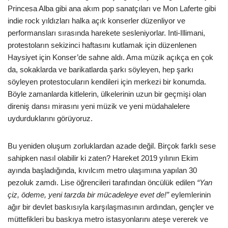
Princesa Alba gibi ana akım pop sanatçıları ve Mon Laferte gibi
indie rock yıldızları halka açık konserler düzenliyor ve
performansları sırasında harekete sesleniyorlar. Inti-Illimani,
protestoların sekizinci haftasını kutlamak için düzenlenen
Haysiyet için Konser’de sahne aldı. Ama müzik açıkça en çok
da, sokaklarda ve barikatlarda şarkı söyleyen, hep şarkı
söyleyen protestocuların kendileri için merkezi bir konumda.
Böyle zamanlarda kitlelerin, ülkelerinin uzun bir geçmişi olan
direniş dansı mirasını yeni müzik ve yeni müdahalelere
uydurduklarını görüyoruz.
Bu yeniden oluşum zorluklardan azade değil. Birçok farklı sese
sahipken nasıl olabilir ki zaten? Hareket 2019 yılının Ekim
ayında başladığında, kıvılcım metro ulaşımına yapılan 30
pezoluk zamdı. Lise öğrencileri tarafından öncülük edilen
“Yan
çiz, ödeme, yeni tarzda bir mücadeleye evet de!”
eylemlerinin
ağır bir devlet baskısıyla karşılaşmasının ardından, gençler ve
müttefikleri bu baskıya metro istasyonlarını ateşe vererek ve