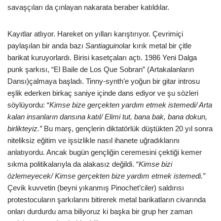
savaşçıları da çınlayan nakarata beraber katıldılar.
Kayıtlar atlıyor. Hareket on yılları karıştırıyor. Çevrimiçi
paylaşılan bir anda bazı
Santiaguino
lar kırık metal bir çitle
barikat kuruyorlardı. Birisi kasetçaları açtı. 1986 Yeni Dalga
punk şarkısı, “El Baile de Los Que Sobran” (Artakalanların
Dansı)çalmaya başladı. Tinny-synth’e yoğun bir gitar introsu
eşlik ederken birkaç saniye içinde dans ediyor ve şu sözleri
söylüyordu: “
Kimse bize gerçekten yardım etmek istemedi/ Arta
kalan insanların dansına katıl/ Elimi tut, bana bak, bana dokun,
birlikteyiz.”
Bu marş, gençlerin diktatörlük düştükten 20 yıl sonra
niteliksiz eğitim ve işsizlikle nasıl ihanete uğradıklarını
anlatıyordu. Ancak bugün gençliğin ceremesini çektiği kemer
sıkma politikalarıyla da alakasız değildi. “
Kimse bizi
özlemeyecek/ Kimse gerçekten bize yardım etmek istemedi.”
Çevik kuvvetin (beyni yıkanmış Pinochet’ciler) saldırısı
protestocuların şarkılarını bitirerek metal barikatların civarında
onları durdurdu ama biliyoruz ki başka bir grup her zaman