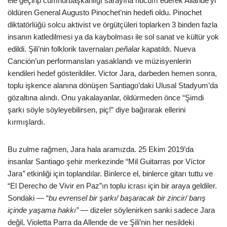
ele geçirip cumhurbaşkanlığı sarayına hücum ederek Allande’yi
öldüren General Augusto Pinochet’nin hedefi oldu. Pinochet
diktatörlüğü solcu aktivist ve örgütçüleri toplarken 3 binden fazla
insanın katledilmesi ya da kaybolması ile sol sanat ve kültür yok
edildi. Şili’nin folklorik tavernaları
pe
ñ
a
lar kapatıldı. Nueva
Canción’un performansları yasaklandı ve müzisyenlerin
kendileri hedef gösterildiler. Victor Jara, darbeden hemen sonra,
toplu işkence alanına dönüşen Santiago’daki Ulusal Stadyum’da
gözaltına alındı. Onu yakalayanlar, öldürmeden önce “Şimdi
şarkı söyle söyleyebilirsen, piç!” diye bağırarak ellerini
kırmışlardı.
Bu zulme rağmen, Jara hala aramızda. 25 Ekim 2019’da
insanlar Santiago şehir merkezinde “Mil Guitarras por Víctor
Jara
”
etkinliği için toplandılar. Binlerce el, binlerce gitarı tuttu ve
“El Derecho de Vivir en Paz”ın toplu icrası için bir araya geldiler.
Sondaki — “
bu evrensel bir şarkı/ başaracak bir zincir/ barış
içinde yaşama hakkı”
— dizeler söylenirken sanki sadece Jara
değil, Violetta Parra da Allende de ve Şili’nin her nesildeki