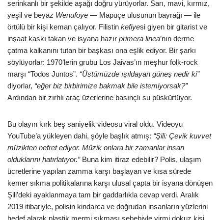
serinkanlı bir şekilde aşağı doğru yürüyorlar. Sarı, mavi, kırmız,
yeşil ve beyaz
Wenufoye
— Mapuçe ulusunun bayrağı — ile
örtülü bir kişi keman çalıyor. Filistin
kefiye
si giyen bir gitarist ve
inşaat kaskı takan ve isyana hazır
primera linea
’nın derme
çatma kalkanını tutan bir başkası ona eşlik ediyor. Bir şarkı
söylüyorlar: 1970’lerin grubu Los Jaivas’ın meşhur folk-rock
marşı “Todos Juntos”.
“Üstümüzde ışıldayan güneş nedir ki”
diyorlar,
“eğer biz birbirimize bakmak bile istemiyorsak?”
Ardından bir zırhlı araç üzerlerine basınçlı su püskürtüyor.
Bu olayın kırk beş saniyelik videosu viral oldu. Videoyu
YouTube’a yükleyen dahi, şöyle başlık atmış:
“Şili: Çevik kuvvet
müzikten nefret ediyor. Müzik onlara bir zamanlar insan
olduklarını hatırlatıyor.”
Buna kim itiraz edebilir? Polis, ulaşım
ücretlerine yapılan zamma karşı başlayan ve kısa sürede
kemer sıkma politikalarına karşı ulusal çapta bir isyana dönüşen
Şili’deki ayaklanmaya tam bir gaddarlıkla cevap verdi. Aralık
2019 itibariyle, polisin kindarca ve doğrudan insanların yüzlerini
hedef alarak plastik mermi sıkması sebebiyle yirmi dokuz kişi