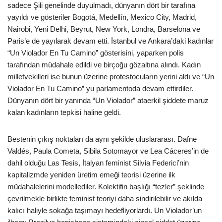
sadece Şili genelinde duyulmadı, dünyanın dört bir tarafına
yayıldı ve gösteriler Bogotá, Medellín, Mexico City, Madrid,
Nairobi, Yeni Delhi, Beyrut, New York, Londra, Barselona ve
Paris’e de yayılarak devam etti. İstanbul ve Ankara’daki kadınlar
“Un Violador En Tu Camino” gösterisini, yaparken polis
tarafından müdahale edildi ve birçoğu gözaltına alındı. Kadın
milletvekilleri ise bunun üzerine protestocuların yerini aldı ve “Un
Violador En Tu Camino” yu parlamentoda devam ettirdiler.
Dünyanın dört bir yanında “Un Violador” ataerkil şiddete maruz
kalan kadınların tepkisi haline geldi.
Bestenin çıkış noktaları da aynı şekilde uluslararası. Dafne
Valdés, Paula Cometa, Sibila Sotomayor ve Lea Cáceres’in de
dahil olduğu Las Tesis, İtalyan feminist Silvia Federici’nin
kapitalizmde yeniden üretim emeği teorisi üzerine ilk
müdahalelerini modellediler. Kolektifin başlığı “tezler” şeklinde
çevrilmekle birlikte feminist teoriyi daha sindirilebilir ve akılda
kalıcı haliyle sokağa taşımayı hedefliyorlardı. Un Violador’un