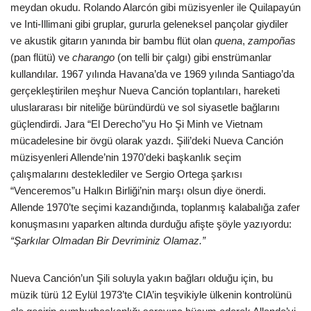
meydan okudu. Rolando Alarcón gibi müzisyenler ile Quilapayún
ve Inti-Illimani gibi gruplar, gururla geleneksel pançolar giydiler
ve akustik gitarın yanında bir bambu flüt olan
quena
,
zampoñas
(pan flütü) ve
charango
(on telli bir çalgı) gibi enstrümanlar
kullandılar. 1967 yılında Havana’da ve 1969 yılında Santiago’da
gerçekleştirilen meşhur Nueva Canción toplantıları, hareketi
uluslararası bir niteliğe büründürdü ve sol siyasetle bağlarını
güçlendirdi. Jara “El Derecho”yu Ho Şi Minh ve Vietnam
mücadelesine bir övgü olarak yazdı. Şili’deki Nueva Canción
müzisyenleri Allende’nin 1970’deki başkanlık seçim
çalışmalarını desteklediler ve Sergio Ortega şarkısı
“Venceremos”u Halkın Birliği’nin marşı olsun diye önerdi.
Allende 1970’te seçimi kazandığında, toplanmış kalabalığa zafer
konuşmasını yaparken altında durduğu afişte şöyle yazıyordu:
“Şarkılar Olmadan Bir Devriminiz Olamaz.”
Nueva Canción’un Şili soluyla yakın bağları olduğu için, bu
müzik türü 12 Eylül 1973’te CIA’in teşvikiyle ülkenin kontrolünü