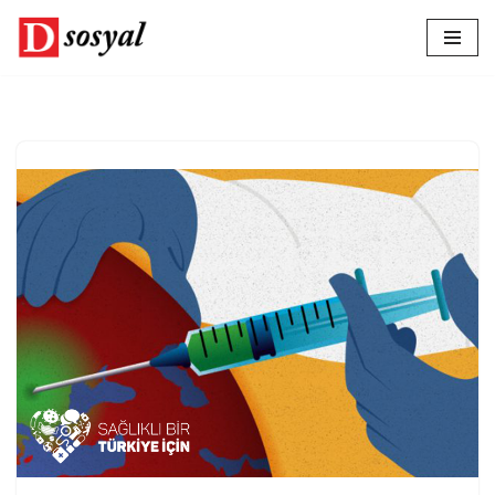
İçeriğe
geç