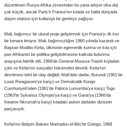
düzenlenen Rusya-Afrika zirvesinden bu yana artıyor olsa da)
çok küçük, ancak Paris’e Fransa’nın kıtada ve hatta dünyada
düşen statüsü için kullanışlı bir gerekçe sağlıyor.
Mali, bağımsız bir ulusal proje geliştirmek için Fransa’yı ilk kez
bir kenara itmiyor. Mali, bağımsızlığını 1960 yılında kazandı ve
Başkan Modibo Keïta, ülkesinin egemenlik kurma ve kıta için
pan-Afrikanist bir politika geliştirilmesine katkıda bulunma
arayışına liderlik etti. 1968’de General Moussa Traoré kışladan
çıktı ve Keïta’nın sosyalist hükümetini devirdi. Keïta’nın
devrilmesi tekil bir olay değildi; Mali’deki darbe, Burundi (1961’de
Louis Rwagasore’ye karşı) ve Demokratik Kongo
Cumhuriyeti’nden (1961’de Patrice Lumumba’ya karşı) Togo
(1963’te Sylvanus Olympio’ya karşı) ve Gana’ya (1966’da
Kwame Nkrumah’a karşı) kıtadaki askeri darbeler dizisinin
parçasıydı.
Keïta’nın İletişim Bakanı Mamadou el-Béchir Gologo, 1968