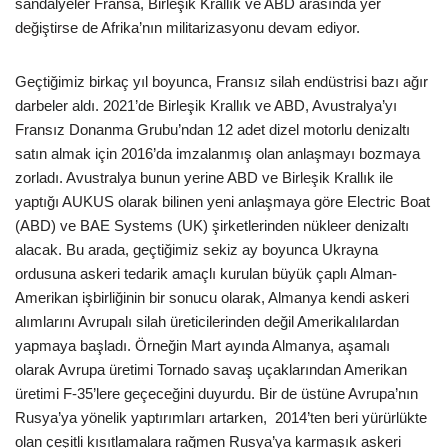
sandalyeler Fransa, Birleşik Krallık ve ABD arasında yer
değiştirse de Afrika’nın militarizasyonu devam ediyor.
Geçtiğimiz birkaç yıl boyunca, Fransız silah endüstrisi bazı ağır
darbeler aldı. 2021’de Birleşik Krallık ve ABD, Avustralya’yı
Fransız Donanma Grubu’ndan 12 adet dizel motorlu denizaltı
satın almak için 2016’da imzalanmış olan anlaşmayı bozmaya
zorladı. Avustralya bunun yerine ABD ve Birleşik Krallık ile
yaptığı AUKUS olarak bilinen yeni anlaşmaya göre Electric Boat
(ABD) ve BAE Systems (UK) şirketlerinden nükleer denizaltı
alacak. Bu arada, geçtiğimiz sekiz ay boyunca Ukrayna
ordusuna askeri tedarik amaçlı kurulan büyük çaplı Alman-
Amerikan işbirliğinin bir sonucu olarak, Almanya kendi askeri
alımlarını Avrupalı silah üreticilerinden değil Amerikalılardan
yapmaya başladı. Örneğin Mart ayında Almanya, aşamalı
olarak Avrupa üretimi Tornado savaş uçaklarından Amerikan
üretimi F-35’lere geçeceğini duyurdu. Bir de üstüne Avrupa’nın
Rusya’ya yönelik yaptırımları artarken, 2014’ten beri yürürlükte
olan çeşitli kısıtlamalara rağmen Rusya’ya karmaşık askeri