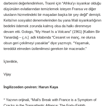
darbesini değerlendirirken, Traoré için “Afrika’yı isyankar olduğu
düşünülen evlatlarından temizlemek isteyen Fransa ve diğer
ulusların hizmetindeki bir maşadan başka bir şey değil” demişti.
Keïta’nın sosyalist denemelerinden bu yana Mali isyankarlığının
bedelini ödemek zorunda kalmış olsa da halkı direnmeye
devam etti. Gologo, “My Heart Is a Volcano” (1961) [Kalbim Bir
Yanardağ – ç.n.] adlı kitabında “Cesaret ve inanç, ne olursa
olsun geri çekilmeyi yasaklar” diye yazmıştı. “Yaşamak,
tereddüt etmeden üstlenilmesi gereken bir maceradır.”
İçtenlikle,
Vijay
İngilizceden çeviren: Harun Kaya
* Yazının orijinali, “Mali’s Break with France is a Symptom of
Cracks in the Transatlantic Alliance: The Forty-Eighth