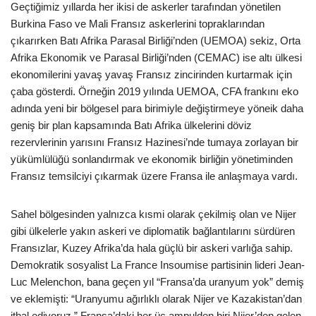
Geçtiğimiz yıllarda her ikisi de askerler tarafından yönetilen
Burkina Faso ve Mali Fransız askerlerini topraklarından
çıkarırken Batı Afrika Parasal Birliği’nden (UEMOA) sekiz, Orta
Afrika Ekonomik ve Parasal Birliği’nden (CEMAC) ise altı ülkesi
ekonomilerini yavaş yavaş Fransız zincirinden kurtarmak için
çaba gösterdi. Örneğin 2019 yılında UEMOA, CFA frankını eko
adında yeni bir bölgesel para birimiyle değiştirmeye yöneik daha
geniş bir plan kapsamında Batı Afrika ülkelerini döviz
rezervlerinin yarısını Fransız Hazinesi’nde tumaya zorlayan bir
yükümlülüğü sonlandırmak ve ekonomik birliğin yönetiminden
Fransız temsilciyi çıkarmak üzere Fransa ile anlaşmaya vardı.
Sahel bölgesinden yalnızca kısmi olarak çekilmiş olan ve Nijer
gibi ülkelerle yakın askeri ve diplomatik bağlantılarını sürdüren
Fransızlar, Kuzey Afrika’da hala güçlü bir askeri varlığa sahip.
Demokratik sosyalist La France Insoumise partisinin lideri Jean-
Luc Melenchon, bana geçen yıl “Fransa’da uranyum yok” demiş
ve eklemişti: “Uranyumu ağırlıklı olarak Nijer ve Kazakistan’dan
ithal ediyoruz.” Fransa’daki her üç ampulden biri Nijer’den gelen