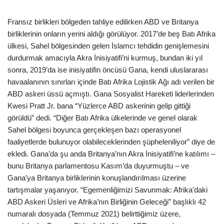
Fransız birlikleri bölgeden tahliye edilirken ABD ve Britanya
birliklerinin onların yerini aldığı görülüyor. 2017’de beş Batı Afrika
ülkesi, Sahel bölgesinden gelen İslamcı tehdidin genişlemesini
durdurmak amacıyla Akra İnisiyatifi’ni kurmuş, bundan iki yıl
sonra, 2019’da ise inisiyatifin öncüsü Gana, kendi uluslararası
havaalanının sınırları içinde Batı Afrika Lojistik Ağı adı verilen bir
ABD askeri üssü açmıştı. Gana Sosyalist Hareketi liderlerinden
Kwesi Pratt Jr. bana “Yüzlerce ABD askerinin gelip gittiği
görüldü” dedi. “Diğer Batı Afrika ülkelerinde ve genel olarak
Sahel bölgesi boyunca gerçekleşen bazı operasyonel
faaliyetlerde bulunuyor olabileceklerinden şüpheleniliyor” diye de
ekledi. Gana’da şu anda Britanya’nın Akra İnisiyatifi’ne katılımı –
bunu Britanya parlamentosu Kasım’da duyurmuştu – ve
Gana’ya Britanya birliklerinin konuşlandırılması üzerine
tartışmalar yaşanıyor. “Egemenliğimizi Savunmak: Afrika’daki
ABD Askeri Üsleri ve Afrika’nın Birliğinin Geleceği” başlıklı 42
numaralı dosyada (Temmuz 2021) belirttiğimiz üzere,