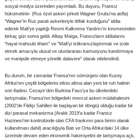
sosyal medya üzerinden yayımladı. Bu duyuru, Fransız
hükümetinin (Rus özel askeri şirketi Wagner Grubu’na atıfla)
“Wagner’in Rus paralı askerleriyle ittifak kurduğunu” iddia
ederek Mali’ye yaptığı Resmi Kalkınma Yardımı’nı kesmesinden
birkaç gün sonra geldi. Albay Maïga, Fransızların iddialarını
“hayal mahsulü itham” ve “Mali’yi istikrarsızlaştırmak ve izole
etmek amacıyla ulusal ve uluslararası kamuoyunu kandırmaya
ve manipüle etmeye yönelik dalavere” olarak nitelendirdi.
Bu durum, bir zamanlar Fransa’nın sömürgesi olan Kuzey
Afrika’nın çeşitli bölgelerini etkisi altına alan yeni bir ruh halinin
son ifadesi. Cezayir’den Burkina Faso’ya bu ülkelerdeki
tartışmalar, Fransa’nın bölgedeki mevcut askeri müdahalesini
(2002’de Fildişi Sahilleri ile başlayan bir döngü) olduğu kadar bir
dizi parasal mekanizma (Aralık 2019’a kadar Fransız
Hazinesi’nin kontrolünde olan CFA frankının para birimi olarak
kullanılması dahil) aracılığıyla Batı ve Orta Afrika’daki 14 ülke
üzerinde devam eden ekonomik hakimiyetini de tartışmaya açtı.