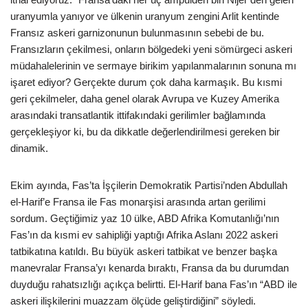
uranyumla yanıyor ve ülkenin uranyum zengini Arlit kentinde
Fransız askeri garnizonunun bulunmasının sebebi de bu.
Fransızların çekilmesi, onların bölgedeki yeni sömürgeci askeri
müdahalelerinin ve sermaye birikim yapılanmalarının sonuna mı
işaret ediyor? Gerçekte durum çok daha karmaşık. Bu kısmi
geri çekilmeler, daha genel olarak Avrupa ve Kuzey Amerika
arasındaki transatlantik ittifakındaki gerilimler bağlamında
gerçekleşiyor ki, bu da dikkatle değerlendirilmesi gereken bir
dinamik.
Ekim ayında, Fas’ta İşçilerin Demokratik Partisi’nden Abdullah
el-Harif’e Fransa ile Fas monarşisi arasında artan gerilimi
sordum. Geçtiğimiz yaz 10 ülke, ABD Afrika Komutanlığı’nın
Fas’ın da kısmi ev sahipliği yaptığı Afrika Aslanı 2022 askeri
tatbikatına katıldı. Bu büyük askeri tatbikat ve benzer başka
manevralar Fransa’yı kenarda bıraktı, Fransa da bu durumdan
duyduğu rahatsızlığı açıkça belirtti. El-Harif bana Fas’ın “ABD ile
askeri ilişkilerini muazzam ölçüde geliştirdiğini” söyledi.