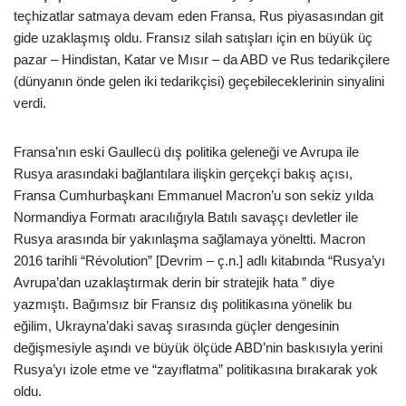
teçhizatlar satmaya devam eden Fransa, Rus piyasasından git
gide uzaklaşmış oldu. Fransız silah satışları için en büyük üç
pazar – Hindistan, Katar ve Mısır – da ABD ve Rus tedarikçilere
(dünyanın önde gelen iki tedarikçisi) geçebileceklerinin sinyalini
verdi.
Fransa’nın eski Gaullecü dış politika geleneği ve Avrupa ile
Rusya arasındaki bağlantılara ilişkin gerçekçi bakış açısı,
Fransa Cumhurbaşkanı Emmanuel Macron’u son sekiz yılda
Normandiya Formatı aracılığıyla Batılı savaşçı devletler ile
Rusya arasında bir yakınlaşma sağlamaya yöneltti. Macron
2016 tarihli “Révolution” [Devrim – ç.n.] adlı kitabında “Rusya’yı
Avrupa’dan uzaklaştırmak derin bir stratejik hata ” diye
yazmıştı. Bağımsız bir Fransız dış politikasına yönelik bu
eğilim, Ukrayna’daki savaş sırasında güçler dengesinin
değişmesiyle aşındı ve büyük ölçüde ABD’nin baskısıyla yerini
Rusya’yı izole etme ve “zayıflatma” politikasına bırakarak yok
oldu.