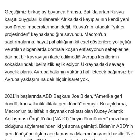
Geçtiğimiz birkaç ay boyunca Fransa, Batı’da artan Rusya
karşıtı duyguları kullanarak Afrika’daki kayıplarının kendi yeni
sömürgeci maceralarından değil, Rusya’nın kıtadaki “yıkıcı
projesinden” kaynaklandığını savundu. Macron’un
saptırmalarına, hayat pahalılığının kitlesel gösterilere yol açtığı
ve atılan sloganlarda dörtnala koşan enflasyonun sebeplerine
dair net bir kavrayışın ifade edilmediği Avrupa kentlerinin
sokaklarındaki belirsizlik eşlik ediyor. Ukrayna’daki savaşa
yönelik olarak Avrupa halkının yükünü hafifletecek bağımsız bir
Avrupa yaklaşımına dair hiçbir işaret yok.
2021’in başlarında ABD Başkanı Joe Biden, “Amerika geri
döndü, transatlantik ittifakı geri döndü” demişti. Bu açıklama,
Macron’un bu ittifakın dayanak noktası olan Kuzey Atlantik
Antlaşması Örgütü’nün (NATO) “beyin ölümünden” muzdarip
olduğunu söylemesinden iki yıl sonra gelmişti. Biden’ın ABD’nin
geri dönüşüne ilişkin açıklamasına Macron’un yanıtı basitti: “Ne