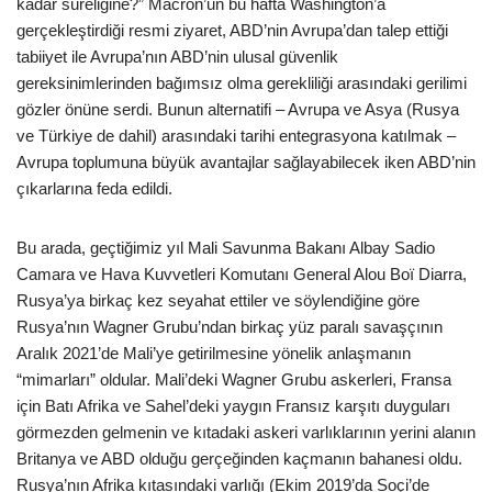
kadar süreliğine?” Macron’un bu hafta Washington’a
gerçekleştirdiği resmi ziyaret, ABD’nin Avrupa’dan talep ettiği
tabiiyet ile Avrupa’nın ABD’nin ulusal güvenlik
gereksinimlerinden bağımsız olma gerekliliği arasındaki gerilimi
gözler önüne serdi. Bunun alternatifi – Avrupa ve Asya (Rusya
ve Türkiye de dahil) arasındaki tarihi entegrasyona katılmak –
Avrupa toplumuna büyük avantajlar sağlayabilecek iken ABD’nin
çıkarlarına feda edildi.
Bu arada, geçtiğimiz yıl Mali Savunma Bakanı Albay Sadio
Camara ve Hava Kuvvetleri Komutanı General Alou Boï Diarra,
Rusya’ya birkaç kez seyahat ettiler ve söylendiğine göre
Rusya’nın Wagner Grubu’ndan birkaç yüz paralı savaşçının
Aralık 2021’de Mali’ye getirilmesine yönelik anlaşmanın
“mimarları” oldular. Mali’deki Wagner Grubu askerleri, Fransa
için Batı Afrika ve Sahel’deki yaygın Fransız karşıtı duyguları
görmezden gelmenin ve kıtadaki askeri varlıklarının yerini alanın
Britanya ve ABD olduğu gerçeğinden kaçmanın bahanesi oldu.
Rusya’nın Afrika kıtasındaki varlığı (Ekim 2019’da Soçi’de