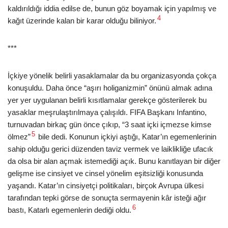
kaldırıldığı iddia edilse de, bunun göz boyamak için yapılmış ve
4
kağıt üzerinde kalan bir karar olduğu biliniyor.
***
İçkiye yönelik belirli yasaklamalar da bu organizasyonda çokça
konuşuldu. Daha önce “aşırı holiganizmin” önünü almak adına
yer yer uygulanan belirli kısıtlamalar gerekçe gösterilerek bu
yasaklar meşrulaştırılmaya çalışıldı. FIFA Başkanı Infantino,
turnuvadan birkaç gün önce çıkıp, “3 saat içki içmezse kimse
5
ölmez”
bile dedi. Konunun içkiyi aştığı, Katar’ın egemenlerinin
sahip olduğu gerici düzenden taviz vermek ve laiklikliğe ufacık
da olsa bir alan açmak istemediği açık. Bunu kanıtlayan bir diğer
gelişme ise cinsiyet ve cinsel yönelim eşitsizliği konusunda
yaşandı. Katar’ın cinsiyetçi politikaları, birçok Avrupa ülkesi
tarafından tepki görse de sonuçta sermayenin kâr isteği ağır
6
bastı, Katarlı egemenlerin dediği oldu.