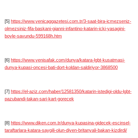
[5]
https://www.yenicaggazetesi.com.tr/3-saat-bira-icmezseniz-
olmezsiniz-fifa-baskani-gianni-infantino-katarin-icki-yasagini-
boyle-savundu-599168h.htm
[6]
https://www.yenisafak.com/dunya/katara-lgbt-kusatmasi-
dunya-kupasi-oncesi-bati-dort-koldan-saldiriyor-3868500
[7]
https://el-aziz.com/haber/12581350/katarin-istedigi-oldu-lgbt-
pazubandi-takan-sari-kart-gorecek
[8]
https://www.diken.com.tr/dunya-kupasina-gidecek-escinsel-
taraftarlara-katara-saygili-olun-diyen-britanyali-bakan-kizdirdi/