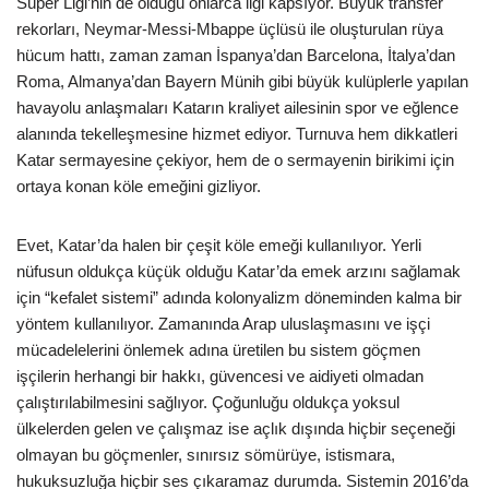
Süper Ligi’nin de olduğu onlarca ligi kapsıyor. Büyük transfer
rekorları, Neymar-Messi-Mbappe üçlüsü ile oluşturulan rüya
hücum hattı, zaman zaman İspanya’dan Barcelona, İtalya’dan
Roma, Almanya’dan Bayern Münih gibi büyük kulüplerle yapılan
havayolu anlaşmaları Katarın kraliyet ailesinin spor ve eğlence
alanında tekelleşmesine hizmet ediyor. Turnuva hem dikkatleri
Katar sermayesine çekiyor, hem de o sermayenin birikimi için
ortaya konan köle emeğini gizliyor.
Evet, Katar’da halen bir çeşit köle emeği kullanılıyor. Yerli
nüfusun oldukça küçük olduğu Katar’da emek arzını sağlamak
için “kefalet sistemi” adında kolonyalizm döneminden kalma bir
yöntem kullanılıyor. Zamanında Arap uluslaşmasını ve işçi
mücadelelerini önlemek adına üretilen bu sistem göçmen
işçilerin herhangi bir hakkı, güvencesi ve aidiyeti olmadan
çalıştırılabilmesini sağlıyor. Çoğunluğu oldukça yoksul
ülkelerden gelen ve çalışmaz ise açlık dışında hiçbir seçeneği
olmayan bu göçmenler, sınırsız sömürüye, istismara,
hukuksuzluğa hiçbir ses çıkaramaz durumda. Sistemin 2016’da