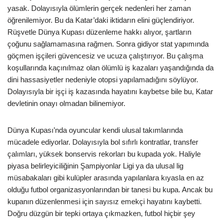
yasak. Dolayısıyla ölümlerin gerçek nedenleri her zaman
öğrenilemiyor. Bu da Katar’daki iktidarın elini güçlendiriyor.
Rüşvetle Dünya Kupası düzenleme hakkı alıyor, şartların
çoğunu sağlamamasına rağmen. Sonra gidiyor stat yapımında
göçmen işçileri güvencesiz ve ucuza çalıştırıyor. Bu çalışma
koşullarında kaçınılmaz olan ölümlü iş kazaları yaşandığında da
dini hassasiyetler nedeniyle otopsi yapılamadığını söylüyor.
Dolayısıyla bir işçi iş kazasında hayatını kaybetse bile bu, Katar
devletinin onayı olmadan bilinemiyor.
Dünya Kupası’nda oyuncular kendi ulusal takımlarında
mücadele ediyorlar. Dolayısıyla bol sıfırlı kontratlar, transfer
çalımları, yüksek bonservis rekorları bu kupada yok. Haliyle
piyasa belirleyiciliğinin Şampiyonlar Ligi ya da ulusal lig
müsabakaları gibi kulüpler arasında yapılanlara kıyasla en az
olduğu futbol organizasyonlarından bir tanesi bu kupa. Ancak bu
kupanın düzenlenmesi için sayısız emekçi hayatını kaybetti.
Doğru düzgün bir tepki ortaya çıkmazken, futbol hiçbir şey