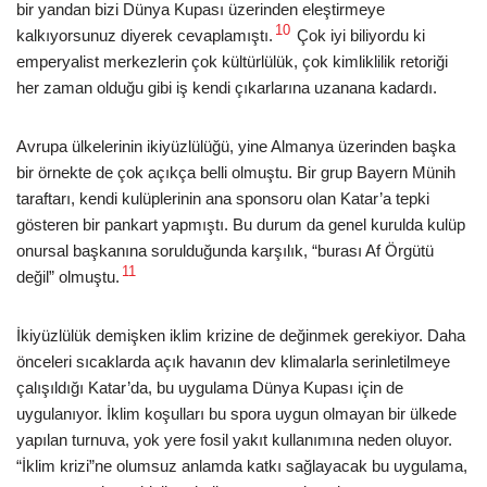
bir yandan bizi Dünya Kupası üzerinden eleştirmeye
10
kalkıyorsunuz diyerek cevaplamıştı.
Çok iyi biliyordu ki
emperyalist merkezlerin çok kültürlülük, çok kimliklilik retoriği
her zaman olduğu gibi iş kendi çıkarlarına uzanana kadardı.
Avrupa ülkelerinin ikiyüzlülüğü, yine Almanya üzerinden başka
bir örnekte de çok açıkça belli olmuştu. Bir grup Bayern Münih
taraftarı, kendi kulüplerinin ana sponsoru olan Katar’a tepki
gösteren bir pankart yapmıştı. Bu durum da genel kurulda kulüp
onursal başkanına sorulduğunda karşılık, “burası Af Örgütü
11
değil” olmuştu.
İkiyüzlülük demişken iklim krizine de değinmek gerekiyor. Daha
önceleri sıcaklarda açık havanın dev klimalarla serinletilmeye
çalışıldığı Katar’da, bu uygulama Dünya Kupası için de
uygulanıyor. İklim koşulları bu spora uygun olmayan bir ülkede
yapılan turnuva, yok yere fosil yakıt kullanımına neden oluyor.
“İklim krizi”ne olumsuz anlamda katkı sağlayacak bu uygulama,