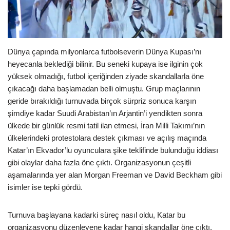
Dünya çapında milyonlarca futbolseverin Dünya Kupası’nı
heyecanla beklediği bilinir. Bu seneki kupaya ise ilginin çok
yüksek olmadığı, futbol içeriğinden ziyade skandallarla öne
çıkacağı daha başlamadan belli olmuştu. Grup maçlarının
geride bırakıldığı turnuvada birçok sürpriz sonuca karşın
şimdiye kadar Suudi Arabistan’ın Arjantin’i yendikten sonra
ülkede bir günlük resmi tatil ilan etmesi, İran Milli Takımı’nın
ülkelerindeki protestolara destek çıkması ve açılış maçında
Katar’ın Ekvador’lu oyunculara şike teklifinde bulunduğu iddiası
gibi olaylar daha fazla öne çıktı. Organizasyonun çeşitli
aşamalarında yer alan Morgan Freeman ve David Beckham gibi
isimler ise tepki gördü.
Turnuva başlayana kadarki süreç nasıl oldu, Katar bu
organizasyonu düzenleyene kadar hangi skandallar öne çıktı,