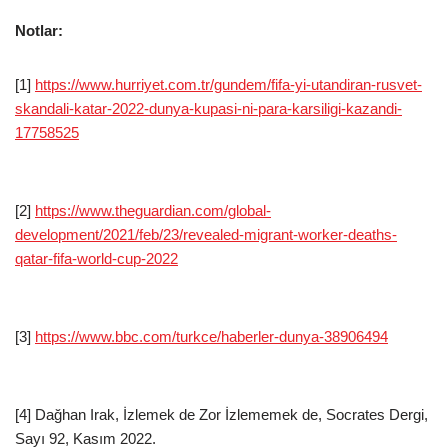
Notlar:
[1]
https://www.hurriyet.com.tr/gundem/fifa-yi-utandiran-rusvet-
skandali-katar-2022-dunya-kupasi-ni-para-karsiligi-kazandi-
17758525
[2]
https://www.theguardian.com/global-
development/2021/feb/23/revealed-migrant-worker-deaths-
qatar-fifa-world-cup-2022
[3]
https://www.bbc.com/turkce/haberler-dunya-38906494
[4] Dağhan Irak, İzlemek de Zor İzlememek de, Socrates Dergi,
Sayı 92, Kasım 2022.