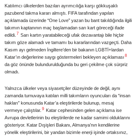
Katılımcı ülkelerden bazıları ayrımcılığa karşı gökkuşaklı
pazubend takma kararı almıştı. FIFA tarafından yapılan
açıklamada üzerinde “One Love” yazan bu bant takıldığında ilgili
takımın kaptanının maç başlamadan sarı kart göreceği ifade
7
edildi.
Sarı kartın yaratabileceği ufak dezavantajı bile hiçbir
takım göze alamadı ve tamamı bu kararlarından vazgeçti. Daha
Kasım ayı gelmeden İngiltere’den bir bakanın LGBTİ+lardan
8
Katar’ın değerlerine saygı göstermeleri bekleyen açıklaması
da göz önünde bulundurulduğunda bu geri çekilme çok sürpriz
olmadı.
Yalnızca ülkeler veya siyasetçiler düzeyinde de değil, aynı
zamanda turnuvaya katılan milli takımların oyuncuları da “insan
hakları” konusunda Katar’a eleştirilerde bulunup, mesaj
9
vermeye çalıştılar.
Katar cephesinden gelen açıklama ise
Avrupa devletlerinin bu eleştirilerde ne kadar samimi olduklarını
gösteriyor. Katar Dışişleri Bakanı, Almanya’nın kendilerine
yönelik eleştirilerini, bir yandan bizimle enerji işinde ortaksınız,